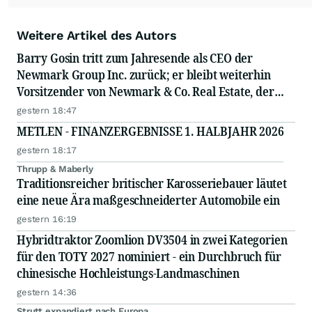
Weitere Artikel des Autors
Barry Gosin tritt zum Jahresende als CEO der
Newmark Group Inc. zurück; er bleibt weiterhin
Vorsitzender von Newmark & Co. Real Estate, der
operativen Gesellschaft von Newmark
gestern 18:47
METLEN - FINANZERGEBNISSE 1. HALBJAHR 2026
gestern 18:17
Thrupp & Maberly
Traditionsreicher britischer Karosseriebauer läutet
eine neue Ära maßgeschneiderter Automobile ein
gestern 16:19
Hybridtraktor Zoomlion DV3504 in zwei Kategorien
für den TOTY 2027 nominiert - ein Durchbruch für
chinesische Hochleistungs-Landmaschinen
gestern 14:36
Strutt expandiert nach Europa