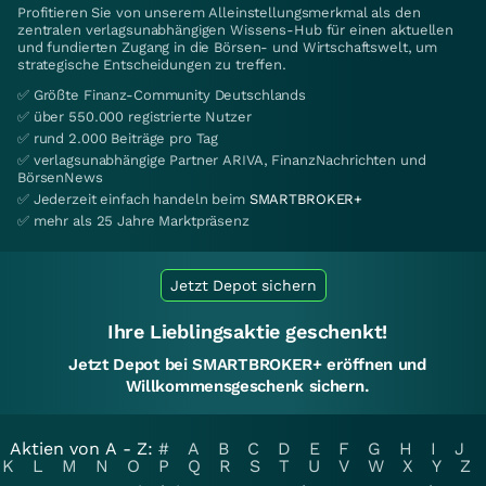
Profitieren Sie von unserem Alleinstellungsmerkmal als den
zentralen verlagsunabhängigen Wissens-Hub für einen aktuellen
und fundierten Zugang in die Börsen- und Wirtschaftswelt, um
strategische Entscheidungen zu treffen.
✅ Größte Finanz-Community Deutschlands
✅ über 550.000 registrierte Nutzer
✅ rund 2.000 Beiträge pro Tag
✅ verlagsunabhängige Partner ARIVA, FinanzNachrichten und
BörsenNews
✅ Jederzeit einfach handeln beim
SMARTBROKER+
✅ mehr als 25 Jahre Marktpräsenz
Jetzt Depot sichern
Ihre Lieblingsaktie geschenkt!
Jetzt Depot bei SMARTBROKER+ eröffnen und
Willkommensgeschenk sichern.
Aktien von A - Z:
#
A
B
C
D
E
F
G
H
I
J
K
L
M
N
O
P
Q
R
S
T
U
V
W
X
Y
Z