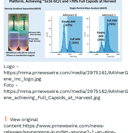
Logo -
https://mma.prnewswire.com/media/2975161/AAVnerG
ene_Inc_logo.jpg
Foto -
https://mma.prnewswire.com/media/2975162/AAVnerG
ene_achieving_Full_Capsids_at_Harvest.jpg
View original
content:https://www.prnewswire.com/news-
releases/aavnergene-kundigt-aavone2-1-an-eine-