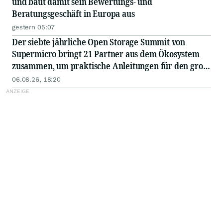
und baut damit sein Bewertungs- und
Beratungsgeschäft in Europa aus
gestern 05:07
Der siebte jährliche Open Storage Summit von
Supermicro bringt 21 Partner aus dem Ökosystem
zusammen, um praktische Anleitungen für den groß
angelegten Einsatz von KI in Unternehmen
06.08.26, 18:20
auszutauschen