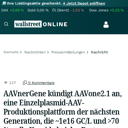
🎁 Ihre Lieblingsaktie geschenkt.
→ Jetzt Depot eröffnen
DAX
+0,69
%
Gold
0,00
%
Öl (Brent)
-1,53
%
Dow Jones
+0,25
%
Nachrichten
Pressemitteilungen
Nachricht
Startseite
137
0 Kommentare
AAVnerGene kündigt AAVone2.1 an,
eine Einzelplasmid-AAV-
Produktionsplattform der nächsten
Generation, die ~1e16 GC/L und >70