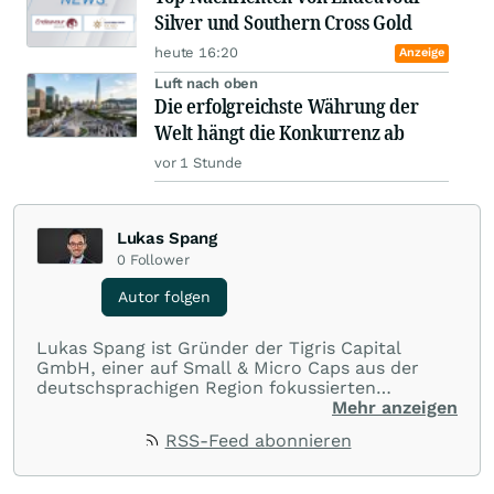
Silver und Southern Cross Gold
heute 16:20
Anzeige
Luft nach oben
Die erfolgreichste Währung der
Welt hängt die Konkurrenz ab
vor 1 Stunde
Lukas Spang
0
Follower
Autor folgen
Lukas Spang ist Gründer der Tigris Capital
GmbH, einer auf Small & Micro Caps aus der
deutschsprachigen Region fokussierten
Fondsboutique. Er weist eine über 10-jährige
Mehr anzeigen
Erfahrung mit Nebenwerten aus der D-A-CH
RSS-Feed abonnieren
Region aus und gehört daher zu den absoluten
Experten in diesem Bereich. Nachdem zunächst
>7 Jahre ein wikifolio Zertifikat bestand, wurde