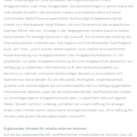
Leser, unabhängig von ihrer konkreten Vermögenssituation, ihrem
Anlageverhalten oder ihren Anlagezielen. Sie berücksichtigen in keiner Weise die
individuelle Situation des einzelnen Lesers und ersetzen keine auf seine
individuellen Bedürfnisse ausgerichtete, fachkundige Anlageberatung.Der
Erwerb von Wertpapieren birgt Risiken, die zum Totalverlust des eingesetzten
Kapitals führen können. Etwaige in der Vergangenheit erzielte Gewinne bieten
keine Gewähr für etwaige Gewinne in der Zukunft. Die Smartbroker Holding AG,
ihre verbundenen Unternehmen, ihre Organe und ihre Mitarbeiter (nachfolgend
auch „wir“ bzw. „uns“) sichern weder explizit noch implizit eine bestimmte
Kursentwicklung von Anlageprodukten oder Anlageproduktklassen zu. Wir
empfehlen, vor jeder Anlageentscheidung die zum Anlageprodukt gesetzlich zur
Verfügung zu stellenden Informationen (z.B. den Verkaufsprospekt) zur
Kenntnis zu nehmen und einen fachkundigen Berater zu konsultieren.Wir
übernehmen keine Gewähr für die Aktualität, Richtigkeit, Angemessenheit,
Qualität und Vollständigkeit der auf wallstreetONLINE zur Verfügung gestellten
Informationen.Machen Leser die bei wallstreetONLINE veröffentlichten Inhalte
zur Grundlage eigener Anlageentscheidungen, so geschieht dies auf eigenes
Risiko. Soweit rechtlich zulässig, schließen wir unsere Haftung für etwaige
direkt oder indirekt damit verbundene Vermögensschäden aus. Eine Haftung für
Vorsatz oder grobe Fahrlässigkeit bleibt unberührt.
Ergänzender Hinweis für Inhalte externer Autoren:
Auf die bei wallstreetONLINE veröffentlichten Inhalte externer Autoren (wie z.B.