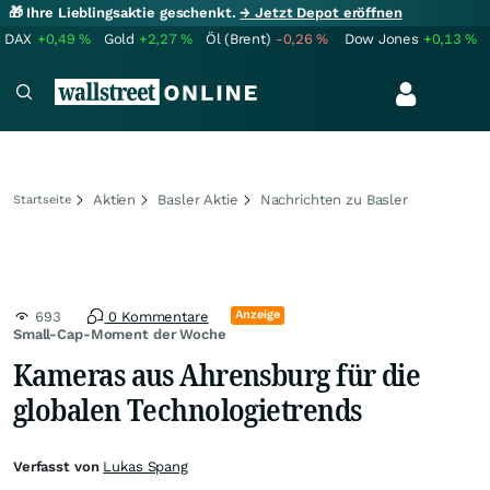
🎁 Ihre Lieblingsaktie geschenkt.
→ Jetzt Depot eröffnen
DAX
+0,49
%
Gold
+2,27
%
Öl (Brent)
-0,26
%
Dow Jones
+0,13
%
Aktien
Basler Aktie
Nachrichten zu Basler
Startseite
Anzeige
693
0 Kommentare
Small-Cap-Moment der Woche
Kameras aus Ahrensburg für die
globalen Technologietrends
Verfasst von
Lukas Spang