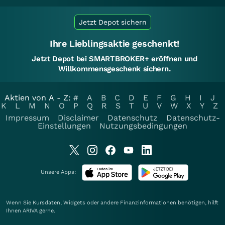
Jetzt Depot sichern
Ihre Lieblingsaktie geschenkt!
Jetzt Depot bei SMARTBROKER+ eröffnen und
Willkommensgeschenk sichern.
Aktien von A - Z:
#
A
B
C
D
E
F
G
H
I
J
K
L
M
N
O
P
Q
R
S
T
U
V
W
X
Y
Z
Impressum
Disclaimer
Datenschutz
Datenschutz-
Einstellungen
Nutzungsbedingungen
Unsere Apps:
Wenn Sie Kursdaten, Widgets oder andere Finanzinformationen benötigen, hilft
Ihnen
ARIVA
gerne.