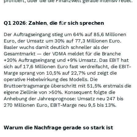
profitiert, über die die Finanzwelt gerade intensiv redet.
𝗤𝟭 𝟮𝟬𝟮𝟲: 𝗭𝗮𝗵𝗹𝗲𝗻, 𝗱𝗶𝗲 𝗳ü𝗿 𝘀𝗶𝗰𝗵 𝘀𝗽𝗿𝗲𝗰𝗵𝗲𝗻
Der Auftragseingang stieg um 64% auf 85,6 Millionen
Euro, der Umsatz um 30% auf 77,3 Millionen Euro.
Basler wuchs damit deutlich schneller als der
Gesamtmarkt — der VDMA meldet für die Branche
+20% Auftragseingang und +9% Umsatz. Das EBIT hat
sich auf 17,6 Millionen Euro fast verdreifacht, die EBIT-
Marge sprang von 10,5% auf 22,7% und zeigt die
operative Hebelwirkung des Modells. Die
Bruttoertragsmarge überschritt mit 51,5% erstmals die
eigene Ziellinie von >50%. Konsequent folgte die
Anhebung der Jahresprognose: Umsatz neu 247 bis
270 Millionen Euro, EBIT-Marge neu 9,5 bis 13%.
𝗪𝗮𝗿𝘂𝗺 𝗱𝗶𝗲 𝗡𝗮𝗰𝗵𝗳𝗿𝗮𝗴𝗲 𝗴𝗲𝗿𝗮𝗱𝗲 𝘀𝗼 𝘀𝘁𝗮𝗿𝗸 𝗶𝘀𝘁