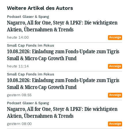
im Mai 2021 mit dem Tigris Small & Micro Cap
Weitere Artikel des Autors
Growth Fund eine Fondslösung aufgesetzt, die
die Strategie fortgesetzt hat. Lukas Spang sucht
Podcast Glaser & Spang
wachstumsstarke, profitable und Cashflow-
Nagarro, All for One, Steyr & LPKF: Die wichtigsten
starke Unternehmen, die ein Asset-light
Aktien, Übernahmen & Trends
Geschäftsmodell aufweisen und daher attraktive
Free Cashflows sowie hohe Kapitalrenditen
heute 14:00
Anzeige
erzielen können.
Small Cap Fonds im Fokus
10.08.2026: Einladung zum Fonds-Update zum Tigris
Small & Micro Cap Growth Fund
heute 11:14
Anzeige
Small Cap Fonds im Fokus
10.08.2026: Einladung zum Fonds-Update zum Tigris
Small & Micro Cap Growth Fund
gestern 08:55
Anzeige
Podcast Glaser & Spang
Nagarro, All for One, Steyr & LPKF: Die wichtigsten
Aktien, Übernahmen & Trends
gestern 08:00
Anzeige