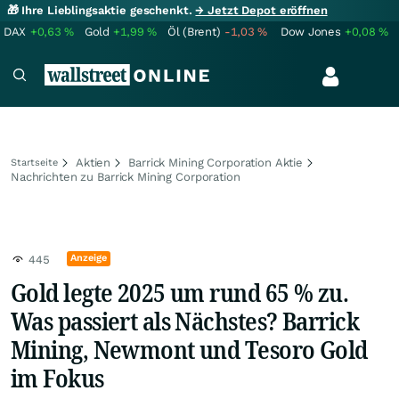
🎁 Ihre Lieblingsaktie geschenkt.
→ Jetzt Depot eröffnen
DAX
+0,63
%
Gold
+1,99
%
Öl (Brent)
-1,03
%
Dow Jones
+0,08
%
Aktien
Barrick Mining Corporation Aktie
Startseite
Nachrichten zu Barrick Mining Corporation
Anzeige
445
Gold legte 2025 um rund 65 % zu.
Was passiert als Nächstes? Barrick
Mining, Newmont und Tesoro Gold
im Fokus