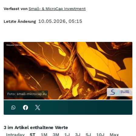
Verfasst von
Small- & MicroCap Investment
10.05.2026, 05:15
Letzte Änderung
Foto: small-microcap.eu
3 im Artikel enthaltene Werte
Intraday
5T
1M
3M
1J
3J
5J
10J
Max