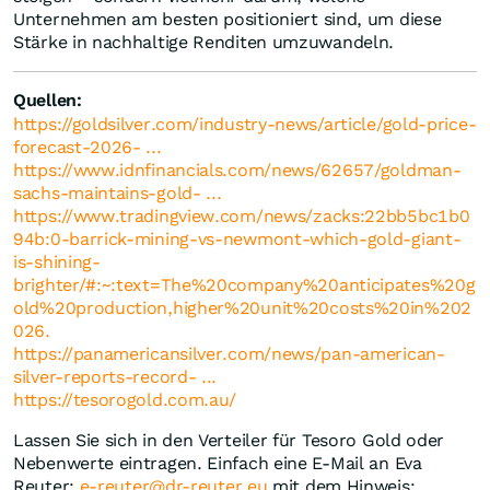
Unternehmen am besten positioniert sind, um diese
Stärke in nachhaltige Renditen umzuwandeln.
Quellen:
https://goldsilver.com/industry-news/article/gold-price-
forecast-2026- ...
https://www.idnfinancials.com/news/62657/goldman-
sachs-maintains-gold- ...
https://www.tradingview.com/news/zacks:22bb5bc1b0
94b:0-barrick-mining-vs-newmont-which-gold-giant-
is-shining-
brighter/#:~:text=The%20company%20anticipates%20g
old%20production,higher%20unit%20costs%20in%202
026.
https://panamericansilver.com/news/pan-american-
silver-reports-record- ...
https://tesorogold.com.au/
Lassen Sie sich in den Verteiler für Tesoro Gold oder
Nebenwerte eintragen. Einfach eine E-Mail an Eva
Reuter:
e-reuter@dr-reuter.eu
mit dem Hinweis: