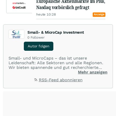
Europäische Aktienmärkte im Plus,
Nasdaq vorbörslich gefragt
heute 10:28
Anzeige
Small- & MicroCap Investment
0
Follower
Autor folgen
Small- und MicroCaps – das ist unsere
Leidenschaft: Alle Sektoren und alle Regionen.
Wir bieten spannende und gut recherchierte
Einblicke in branchen- und marktbezogene
Mehr anzeigen
Nachrichten. Unsere Journalisten verfügen über
RSS-Feed abonnieren
umfangreiche Erfahrungen in der Branche und
berichten über ihre jeweiligen Sektoren, damit
Sie die neuesten Nachrichten von einigen der
besten Reporter des Landes erhalten.