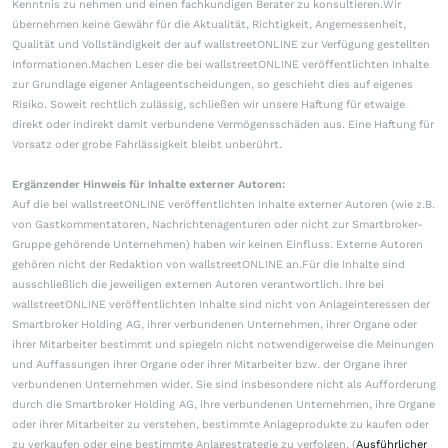
Kenntnis zu nehmen und einen fachkundigen Berater zu konsultieren.Wir
übernehmen keine Gewähr für die Aktualität, Richtigkeit, Angemessenheit,
Qualität und Vollständigkeit der auf wallstreetONLINE zur Verfügung gestellten
Informationen.Machen Leser die bei wallstreetONLINE veröffentlichten Inhalte
zur Grundlage eigener Anlageentscheidungen, so geschieht dies auf eigenes
Risiko. Soweit rechtlich zulässig, schließen wir unsere Haftung für etwaige
direkt oder indirekt damit verbundene Vermögensschäden aus. Eine Haftung für
Vorsatz oder grobe Fahrlässigkeit bleibt unberührt.
Ergänzender Hinweis für Inhalte externer Autoren:
Auf die bei wallstreetONLINE veröffentlichten Inhalte externer Autoren (wie z.B.
von Gastkommentatoren, Nachrichtenagenturen oder nicht zur Smartbroker-
Gruppe gehörende Unternehmen) haben wir keinen Einfluss. Externe Autoren
gehören nicht der Redaktion von wallstreetONLINE an.Für die Inhalte sind
ausschließlich die jeweiligen externen Autoren verantwortlich. Ihre bei
wallstreetONLINE veröffentlichten Inhalte sind nicht von Anlageinteressen der
Smartbroker Holding AG, ihrer verbundenen Unternehmen, ihrer Organe oder
ihrer Mitarbeiter bestimmt und spiegeln nicht notwendigerweise die Meinungen
und Auffassungen ihrer Organe oder ihrer Mitarbeiter bzw. der Organe ihrer
verbundenen Unternehmen wider. Sie sind insbesondere nicht als Aufforderung
durch die Smartbroker Holding AG, ihre verbundenen Unternehmen, ihre Organe
oder ihrer Mitarbeiter zu verstehen, bestimmte Anlageprodukte zu kaufen oder
zu verkaufen oder eine bestimmte Anlagestrategie zu verfolgen. (
Ausführlicher