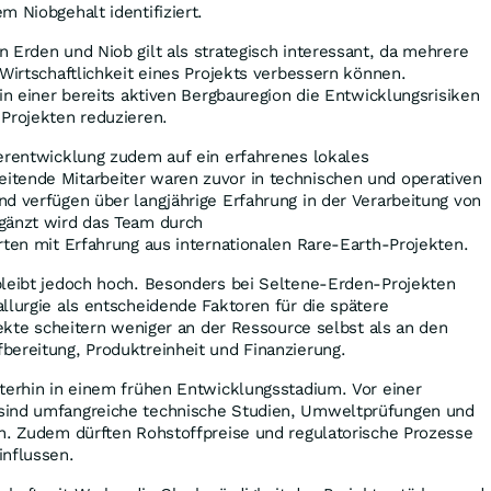
m Niobgehalt identifiziert.
 Erden und Niob gilt als strategisch interessant, da mehrere
 Wirtschaftlichkeit eines Projekts verbessern können.
 in einer bereits aktiven Bergbauregion die Entwicklungsrisiken
 Projekten reduzieren.
terentwicklung zudem auf ein erfahrenes lokales
tende Mitarbeiter waren zuvor in technischen und operativen
d verfügen über langjährige Erfahrung in der Verarbeitung von
gänzt wird das Team durch
rten mit Erfahrung aus internationalen Rare-Earth-Projekten.
bleibt jedoch hoch. Besonders bei Seltene-Erden-Projekten
llurgie als entscheidende Faktoren für die spätere
jekte scheitern weniger an der Ressource selbst als an den
bereitung, Produktreinheit und Finanzierung.
terhin in einem frühen Entwicklungsstadium. Vor einer
sind umfangreiche technische Studien, Umweltprüfungen und
en. Zudem dürften Rohstoffpreise und regulatorische Prozesse
influssen.