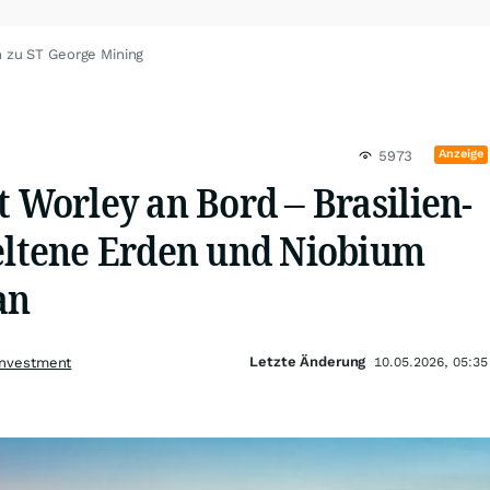
 zu ST George Mining
Anzeige
5973
t Worley an Bord – Brasilien-
Seltene Erden und Niobium
ran
Letzte Änderung
Investment
10.05.2026, 05:35