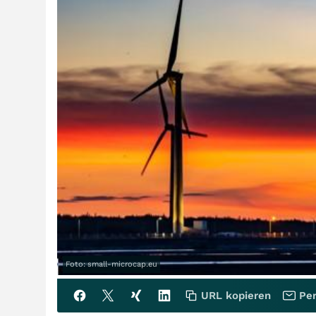
Foto: small-microcap.eu
URL kopieren
Per