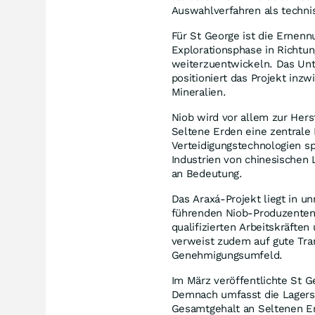
Auswahlverfahren als techn
Für St George ist die Ernenn
Explorationsphase in Richtu
weiterzuentwickeln. Das Un
positioniert das Projekt inzw
Mineralien.
Niob wird vor allem zur Her
Seltene Erden eine zentrale 
Verteidigungstechnologien sp
Industrien von chinesischen
an Bedeutung.
Das Araxá-Projekt liegt in 
führenden Niob-Produzenten. 
qualifizierten Arbeitskräft
verweist zudem auf gute Tra
Genehmigungsumfeld.
Im März veröffentlichte St G
Demnach umfasst die Lagerst
Gesamtgehalt an Seltenen Er