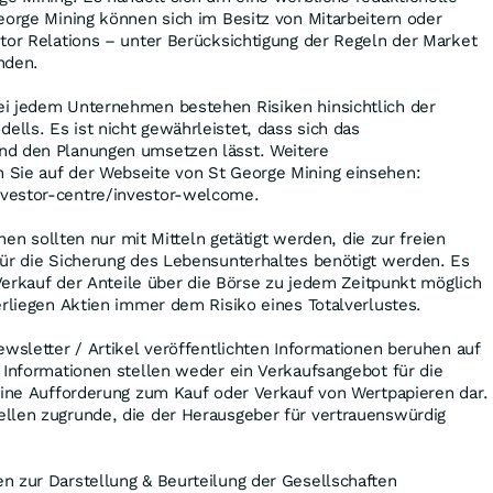
eorge Mining können sich im Besitz von Mitarbeitern oder
tor Relations – unter Berücksichtigung der Regeln der Market
nden.
i jedem Unternehmen bestehen Risiken hinsichtlich der
ls. Es ist nicht gewährleistet, dass sich das
nd den Planungen umsetzen lässt. Weitere
Sie auf der Webseite von St George Mining einsehen:
vestor-centre/investor-welcome.
nen sollten nur mit Mitteln getätigt werden, die zur freien
für die Sicherung des Lebensunterhaltes benötigt werden. Es
n Verkauf der Anteile über die Börse zu jedem Zeitpunkt möglich
erliegen Aktien immer dem Risiko eines Totalverlustes.
wsletter / Artikel veröffentlichten Informationen beruhen auf
 Informationen stellen weder ein Verkaufsangebot für die
eine Aufforderung zum Kauf oder Verkauf von Wertpapieren dar.
llen zugrunde, die der Herausgeber für vertrauenswürdig
 zur Darstellung & Beurteilung der Gesellschaften