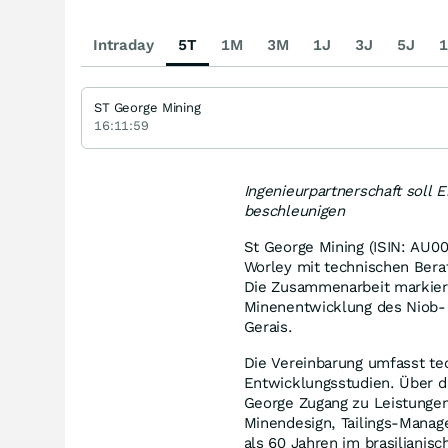
Intraday
5T
1M
3M
1J
3J
5J
1
ST George Mining
16:11:59
Ingenieurpartnerschaft soll
beschleunigen
St George Mining (ISIN: AU
Worley mit technischen Berat
Die Zusammenarbeit markiert
Minenentwicklung des Niob
Gerais.
Die Vereinbarung umfasst te
Entwicklungsstudien. Über di
George Zugang zu Leistungen
Minendesign, Tailings-Manag
als 60 Jahren im brasilianis