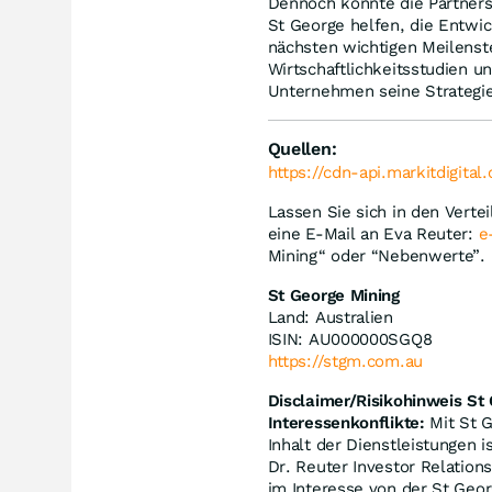
Dennoch könnte die Partners
St George helfen, die Entwic
nächsten wichtigen Meilenst
Wirtschaftlichkeitsstudien 
Unternehmen seine Strategie 
Quellen:
https://cdn-api.markitdigita
Lassen Sie sich in den Verte
eine E-Mail an Eva Reuter:
e
Mining“ oder “Nebenwerte”.
St George Mining
Land: Australien
ISIN: AU000000SGQ8
https://stgm.com.au
Disclaimer/Risikohinweis St
Interessenkonflikte:
Mit St G
Inhalt der Dienstleistungen 
Dr. Reuter Investor Relation
im Interesse von der St Geor