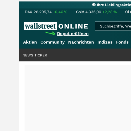
🎁 Ihre Lieblingsakt
DAX
26.295,74
+0,46
%
Gold
4.336,90
+2,28
%
Öl 
Depot eröffnen
Aktien
Community
Nachrichten
Indizes
Fonds
NEWS TICKER