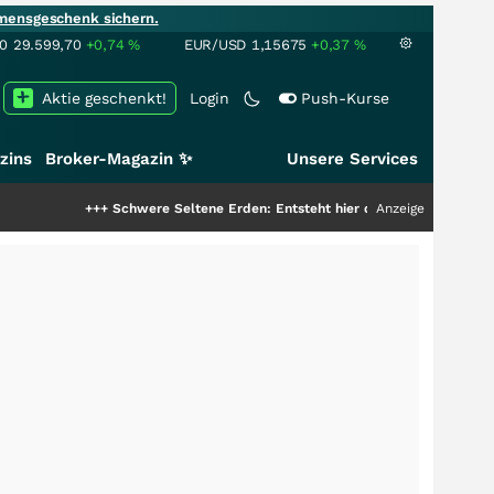
mensgeschenk sichern.
00
29.599,70
+0,74
%
EUR/USD
1,15675
+0,37
%
Aktie geschenkt!
Login
Push-Kurse
zins
Broker-Magazin ✨
Unsere Services
++
Schwere Seltene Erden: Entsteht hier die nächste Milliardenstory?
Anzeige
+++