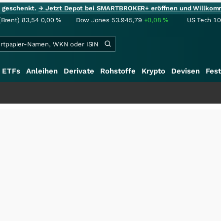
ie geschenkt.
→ Jetzt Depot bei SMARTBROKER+ eröffnen und Willkom
(Brent)
83,54
0,00
%
Dow Jones
53.945,79
+0,08
%
US Tech 1
ETFs
Anleihen
Derivate
Rohstoffe
Krypto
Devisen
Fest
+