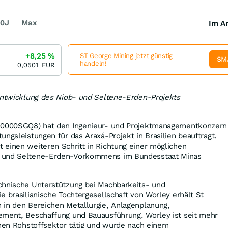
0J
Max
Im Ar
+8,25
%
ST George Mining jetzt günstig
SM
handeln!
0,0501
EUR
 Entwicklung des Niob- und Seltene-Erden-Projekts
000000SGQ8) hat den Ingenieur- und Projektmanagementkonzern
ungsleistungen für das Araxá-Projekt in Brasilien beauftragt.
 einen weiteren Schritt in Richtung einer möglichen
- und Seltene-Erden-Vorkommens im Bundesstaat Minas
chnische Unterstützung bei Machbarkeits- und
e brasilianische Tochtergesellschaft von Worley erhält St
 in den Bereichen Metallurgie, Anlagenplanung,
ement, Beschaffung und Bauausführung. Worley ist seit mehr
chen Rohstoffsektor tätig und wurde nach einem