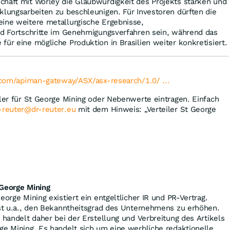
chaft mit Worley die Glaubwürdigkeit des Projekts stärken und
klungsarbeiten zu beschleunigen. Für Investoren dürften die
eine weitere metallurgische Ergebnisse,
und Fortschritte im Genehmigungsverfahren sein, während das
für eine mögliche Produktion in Brasilien weiter konkretisiert.
l.com/apiman-gateway/ASX/asx-research/1.0/ ...
iler für St George Mining oder Nebenwerte eintragen. Einfach
-reuter@dr-reuter.eu
mit dem Hinweis: „Verteiler St George
 George Mining
eorge Mining existiert ein entgeltlicher IR und PR-Vertrag.
ist u.a., den Bekanntheitsgrad des Unternehmens zu erhöhen.
s handelt daher bei der Erstellung und Verbreitung des Artikels
ge Mining. Es handelt sich um eine werbliche redaktionelle