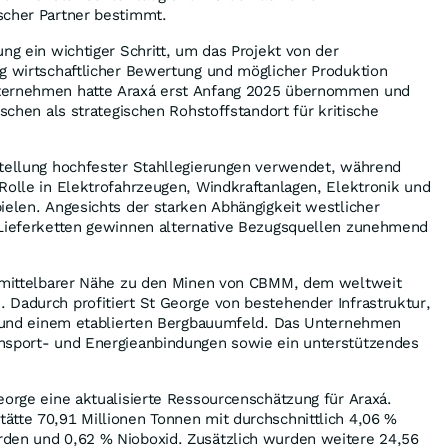
ischer Partner bestimmt.
ung ein wichtiger Schritt, um das Projekt von der
ng wirtschaftlicher Bewertung und möglicher Produktion
ternehmen hatte Araxá erst Anfang 2025 übernommen und
ischen als strategischen Rohstoffstandort für kritische
stellung hochfester Stahllegierungen verwendet, während
Rolle in Elektrofahrzeugen, Windkraftanlagen, Elektronik und
ielen. Angesichts der starken Abhängigkeit westlicher
 Lieferketten gewinnen alternative Bezugsquellen zunehmend
unmittelbarer Nähe zu den Minen von CBMM, dem weltweit
Dadurch profitiert St George von bestehender Infrastruktur,
en und einem etablierten Bergbauumfeld. Das Unternehmen
nsport- und Energieanbindungen sowie ein unterstützendes
eorge eine aktualisierte Ressourcenschätzung für Araxá.
ätte 70,91 Millionen Tonnen mit durchschnittlich 4,06 %
den und 0,62 % Nioboxid. Zusätzlich wurden weitere 24,56