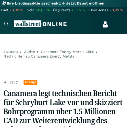
🎁 Ihre Lieblingsaktie geschenkt.
→ Jetzt Depot eröffnen
DAX
-0,09
%
Gold
+0,60
%
Öl (Brent)
+5,15
%
Dow Jones
-0,92
%
Aktien
Canamera Energy Metals Aktie
Startseite
Nachrichten zu Canamera Energy Metals
Anzeige
1717
Canamera legt technischen Bericht
für Schryburt Lake vor und skizziert
Bohrprogramm über 1,5 Millionen
CAD zur Weiterentwicklung des