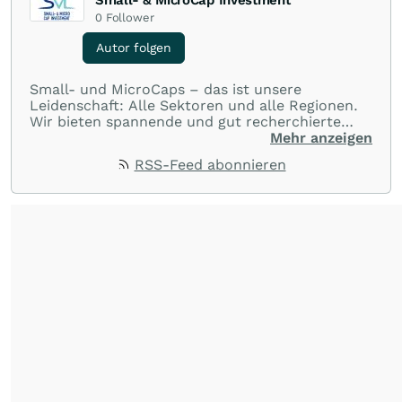
Small- & MicroCap Investment
0
Follower
Autor folgen
Small- und MicroCaps – das ist unsere
Leidenschaft: Alle Sektoren und alle Regionen.
Wir bieten spannende und gut recherchierte
Einblicke in branchen- und marktbezogene
Mehr anzeigen
Nachrichten. Unsere Journalisten verfügen über
RSS-Feed abonnieren
umfangreiche Erfahrungen in der Branche und
berichten über ihre jeweiligen Sektoren, damit
Sie die neuesten Nachrichten von einigen der
besten Reporter des Landes erhalten.