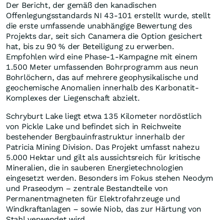
Der Bericht, der gemäß den kanadischen
Offenlegungsstandards NI 43-101 erstellt wurde, stellt
die erste umfassende unabhängige Bewertung des
Projekts dar, seit sich Canamera die Option gesichert
hat, bis zu 90 % der Beteiligung zu erwerben.
Empfohlen wird eine Phase-1-Kampagne mit einem
1.500 Meter umfassenden Bohrprogramm aus neun
Bohrlöchern, das auf mehrere geophysikalische und
geochemische Anomalien innerhalb des Karbonatit-
Komplexes der Liegenschaft abzielt.
Schryburt Lake liegt etwa 135 Kilometer nordöstlich
von Pickle Lake und befindet sich in Reichweite
bestehender Bergbauinfrastruktur innerhalb der
Patricia Mining Division. Das Projekt umfasst nahezu
5.000 Hektar und gilt als aussichtsreich für kritische
Mineralien, die in sauberen Energietechnologien
eingesetzt werden. Besonders im Fokus stehen Neodym
und Praseodym – zentrale Bestandteile von
Permanentmagneten für Elektrofahrzeuge und
Windkraftanlagen – sowie Niob, das zur Härtung von
Stahl verwendet wird.