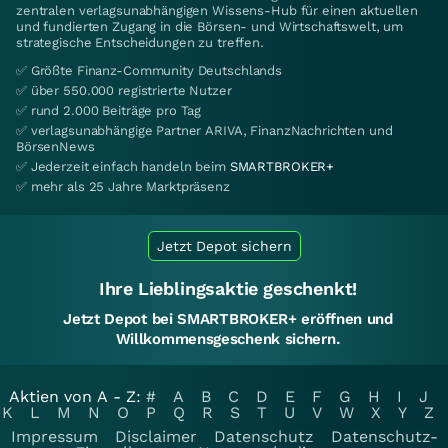
zentralen verlagsunabhängigen Wissens-Hub für einen aktuellen
und fundierten Zugang in die Börsen- und Wirtschaftswelt, um
strategische Entscheidungen zu treffen.
✅ Größte Finanz-Community Deutschlands
✅ über 550.000 registrierte Nutzer
✅ rund 2.000 Beiträge pro Tag
✅ verlagsunabhängige Partner ARIVA, FinanzNachrichten und
BörsenNews
✅ Jederzeit einfach handeln beim
SMARTBROKER+
✅ mehr als 25 Jahre Marktpräsenz
Jetzt Depot sichern
Ihre Lieblingsaktie geschenkt!
Jetzt Depot bei SMARTBROKER+ eröffnen und
Willkommensgeschenk sichern.
Aktien von A - Z:
#
A
B
C
D
E
F
G
H
I
J
K
L
M
N
O
P
Q
R
S
T
U
V
W
X
Y
Z
Impressum
Disclaimer
Datenschutz
Datenschutz-