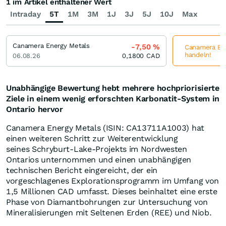
1 im Artikel enthaltener Wert
Intraday
5T
1M
3M
1J
3J
5J
10J
Max
Canamera Energy Metals
-7,50
%
Canamera Ene
handeln!
06.08.26
0,1800
CAD
Unabhängige Bewertung hebt mehrere hochpriorisierte
Ziele in einem wenig erforschten Karbonatit-System in
Ontario hervor
Canamera Energy Metals (ISIN: CA13711A1003) hat
einen weiteren Schritt zur Weiterentwicklung
seines Schryburt-Lake-Projekts im Nordwesten
Ontarios unternommen und einen unabhängigen
technischen Bericht eingereicht, der ein
vorgeschlagenes Explorationsprogramm im Umfang von
1,5 Millionen CAD umfasst. Dieses beinhaltet eine erste
Phase von Diamantbohrungen zur Untersuchung von
Mineralisierungen mit Seltenen Erden (REE) und Niob.