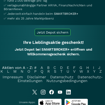
✅ rund 2.000 Beiträge pro Tag
✅ verlagsunabhängige Partner ARIVA, FinanzNachrichten und
BörsenNews
✅ Jederzeit einfach handeln beim
SMARTBROKER+
✅ mehr als 25 Jahre Marktpräsenz
Jetzt Depot sichern
Ihre Lieblingsaktie geschenkt!
Jetzt Depot bei SMARTBROKER+ eröffnen und
Willkommensgeschenk sichern.
Aktien von A - Z:
#
A
B
C
D
E
F
G
H
I
J
K
L
M
N
O
P
Q
R
S
T
U
V
W
X
Y
Z
Impressum
Disclaimer
Datenschutz
Datenschutz-
Einstellungen
Nutzungsbedingungen
Unsere Apps: