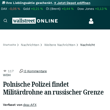
🎁 Ihre Lieblingsaktie geschenkt.
→ Jetzt Depot eröffnen
DAX
-0,05
%
Gold
+0,21
%
Öl (Brent)
+0,44
%
Dow Jones
+0,13
%
Nachrichten
Weitere Nachrichten
Nachricht
Startseite
117
0 Kommentare
WDH
Polnische Polizei findet
Militärdrohne an russischer Grenze
Verfasst von
dpa-AFX