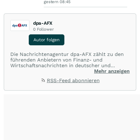
gestern 08:45
dpa-AFX
0
Follower
Autor folgen
Die Nachrichtenagentur dpa-AFX zählt zu den
führenden Anbietern von Finanz- und
Wirtschaftsnachrichten in deutscher und
englischer Sprache. Gestützt auf ein
Mehr anzeigen
internationales Agentur-Netzwerk berichtet
RSS-Feed abonnieren
dpa-AFX unabhängig, zuverlässig und schnell
von allen wichtigen Finanzstandorten der Welt.
Die Nutzung der Inhalte in Form eines RSS-
Feeds ist ausschließlich für private und nicht
kommerzielle Internetangebote zulässig. Eine
dauerhafte Archivierung der dpa-AFX-
Nachrichten auf diesen Seiten ist nicht zulässig.
Alle Rechte bleiben vorbehalten. (dpa-AFX)