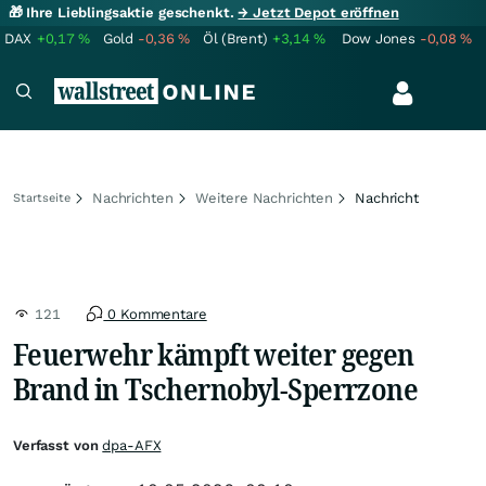
🎁 Ihre Lieblingsaktie geschenkt.
→ Jetzt Depot eröffnen
DAX
+0,17
%
Gold
-0,36
%
Öl (Brent)
+3,14
%
Dow Jones
-0,08
%
Nachrichten
Weitere Nachrichten
Nachricht
Startseite
121
0 Kommentare
Feuerwehr kämpft weiter gegen
Brand in Tschernobyl-Sperrzone
Verfasst von
dpa-AFX