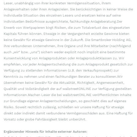
Leser, unabhängig von ihrer konkreten Vermögenssituation, ihrem
Anlageverhalten oder ihren Anlagezielen. Sie berücksichtigen in keiner Weise die
individuelle Situation des einzelnen Lesers und ersetzen keine auf seine
individuellen Bedürfnisse ausgerichtete, fachkundige Anlageberatung.Der
Erwerb von Wertpapieren birgt Risiken, die zum Totalverlust des eingesetzten
Kapitals führen können. Etwaige in der Vergangenheit erzielte Gewinne bieten
keine Gewähr für etwaige Gewinne in der Zukunft. Die Smartbroker Holding AG,
ihre verbundenen Unternehmen, ihre Organe und ihre Mitarbeiter (nachfolgend
auch „wir“ bzw. „uns“) sichern weder explizit noch implizit eine bestimmte
Kursentwicklung von Anlageprodukten oder Anlageproduktklassen zu. Wir
empfehlen, vor jeder Anlageentscheidung die zum Anlageprodukt gesetzlich zur
Verfügung zu stellenden Informationen (z.B. den Verkaufsprospekt) zur
Kenntnis zu nehmen und einen fachkundigen Berater zu konsultieren.Wir
übernehmen keine Gewähr für die Aktualität, Richtigkeit, Angemessenheit,
Qualität und Vollständigkeit der auf wallstreetONLINE zur Verfügung gestellten
Informationen.Machen Leser die bei wallstreetONLINE veröffentlichten Inhalte
zur Grundlage eigener Anlageentscheidungen, so geschieht dies auf eigenes
Risiko. Soweit rechtlich zulässig, schließen wir unsere Haftung für etwaige
direkt oder indirekt damit verbundene Vermögensschäden aus. Eine Haftung für
Vorsatz oder grobe Fahrlässigkeit bleibt unberührt.
Ergänzender Hinweis für Inhalte externer Autoren: