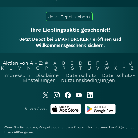
Jetzt Depot sichern
Ihre Lieblingsaktie geschenkt!
Jetzt Depot bei SMARTBROKER+ eröffnen und
Willkommensgeschenk sichern.
Aktien von A - Z:
#
A
B
C
D
E
F
G
H
I
J
K
L
M
N
O
P
Q
R
S
T
U
V
W
X
Y
Z
Impressum
Disclaimer
Datenschutz
Datenschutz-
Einstellungen
Nutzungsbedingungen
Unsere Apps:
Wenn Sie Kursdaten, Widgets oder andere Finanzinformationen benötigen, hilft
Ihnen
ARIVA
gerne.