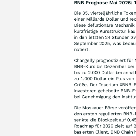
BNB Prognose Mai 2026: T
Die 35. vierteljährliche Tok
einer Milliarde Dollar und r
Diese deflationäre Mechanik 
kurzfristige Kursstruktur ka
in den letzten 24 Stunden zw
September 2025, was bedeut
notiert.
Changelly prognostiziert für
BNB-Kurs bis Dezember bei b
bis zu 2.000 Dollar bei an
zu 1.000 Dollar ein Plus von
Größe. Der Teucrium XBNB-ET
Investoren gehebelte BNB-Ex
bei Genehmigung den institut
Die Moskauer Börse veröffen
den ersten regulierten BNB
senkte die Blockzeit auf 0,
Roadmap für 2026 zielt auf 
basierten Client. BNB Chain 