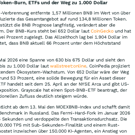
oken-Burn, ETFs und der Weg zu 1.000 Dollar
en-Verbrennung entfernte 1,57 Millionen BNB im Wert von über
eduzierte das Gesamtangebot auf rund 134,8 Millionen Token.
stützt die BNB Prognose langfristig, verändert aber die
um. Der BNB-Kurs steht bei 652 Dollar laut
CoinGecko
und hat
ei Prozent zugelegt. Das Allzeithoch lag bei 1.904 Dollar im
et, dass BNB aktuell 66 Prozent unter dem Höchststand
 Mai 2026 eine Spanne von 630 bis 675 Dollar und sieht den
is zu 1.000 Dollar laut
wallstreet:online
. CoinPedia projiziert
haltendem Ökosystem-Wachstum. Von 652 Dollar wäre der Weg
 rund 53 Prozent, eine solide Bewegung für ein Asset dieser
F handelt seit dem 25. April an der NYSE Arca und gibt US-
position. Grayscale hat einen Spot-BNB-ETF beantragt, der
ionellen Zufluss deutlich steigern würde.
tlicht ab dem 13. Mai den MOEXBNB-Index und schafft damit
-Benchmark in Russland. Das Fermi-Hard-Fork im Januar 2026
45 Sekunden und verdoppelte den Transaktionsdurchsatz. Die
20.000 TPS mit Sub-Sekunden-Finalität und einem Rust-
hostet inzwischen über 150.000 KI-Agenten, ein Anstieg von