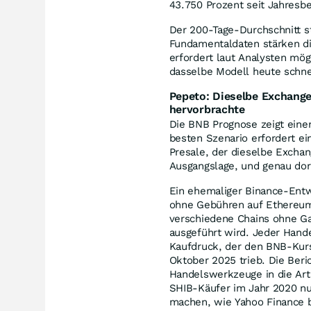
43.750 Prozent seit Jahresbe
Der 200-Tage-Durchschnitt ste
Fundamentaldaten stärken di
erfordert laut Analysten mög
dasselbe Modell heute schn
Pepeto: Dieselbe Exchange-
hervorbrachte
Die BNB Prognose zeigt einen
besten Szenario erfordert ei
Presale, der dieselbe Excha
Ausgangslage, und genau dor
Ein ehemaliger Binance-Entw
ohne Gebühren auf Ethereum
verschiedene Chains ohne Gas
ausgeführt wird. Jeder Hand
Kaufdruck, der den BNB-Kurs
Oktober 2025 trieb. Die Beri
Handelswerkzeuge in die Art
SHIB-Käufer im Jahr 2020 nu
machen, wie Yahoo Finance b