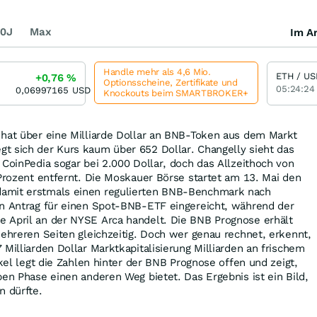
0J
Max
Im Ar
Handle mehr als 4,6 Mio.
ETH / US
+0,76
%
Optionsscheine, Zertifikate und
05:24:24
0,06997165
USD
Knockouts beim SMARTBROKER+
 hat über eine Milliarde Dollar an BNB-Token aus dem Markt
t sich der Kurs kaum über 652 Dollar. Changelly sieht das
 CoinPedia sogar bei 2.000 Dollar, doch das Allzeithoch von
 Prozent entfernt. Die Moskauer Börse startet am 13. Mai den
amit erstmals einen regulierten BNB-Benchmark nach
en Antrag für einen Spot-BNB-ETF eingereicht, während der
 April an der NYSE Arca handelt. Die BNB Prognose erhält
mehreren Seiten gleichzeitig. Doch wer genau rechnet, erkennt,
 Milliarden Dollar Marktkapitalisierung Milliarden an frischem
ikel legt die Zahlen hinter der BNB Prognose offen und zeigt,
ben Phase einen anderen Weg bietet. Das Ergebnis ist ein Bild,
n dürfte.