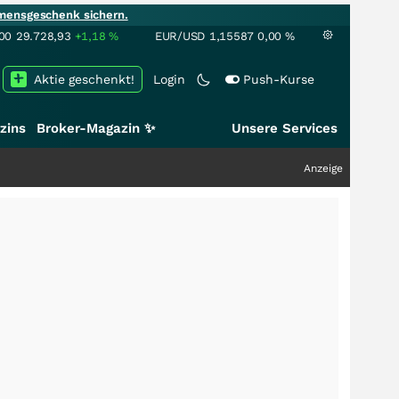
mensgeschenk sichern.
00
29.728,93
+1,18
%
EUR/USD
1,15587
0,00
%
Aktie geschenkt!
Login
Push-Kurse
zins
Broker-Magazin ✨
Unsere Services
Anzeige
+++
Schwe