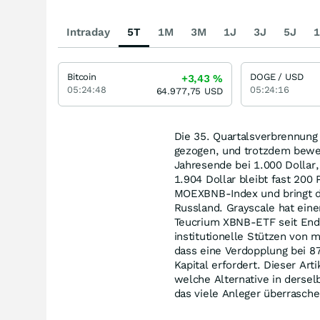
Intraday
5T
1M
3M
1J
3J
5J
1
Bitcoin
DOGE / USD
+3,43
%
05:24:48
05:24:16
64.977,75
USD
Die 35. Quartalsverbrennung
gezogen, und trotzdem beweg
Jahresende bei 1.000 Dollar,
1.904 Dollar bleibt fast 200
MOEXBNB-Index und bringt d
Russland. Grayscale hat ein
Teucrium XBNB-ETF seit Ende
institutionelle Stützen von 
dass eine Verdopplung bei 87
Kapital erfordert. Dieser Art
welche Alternative in dersel
das viele Anleger überrasche