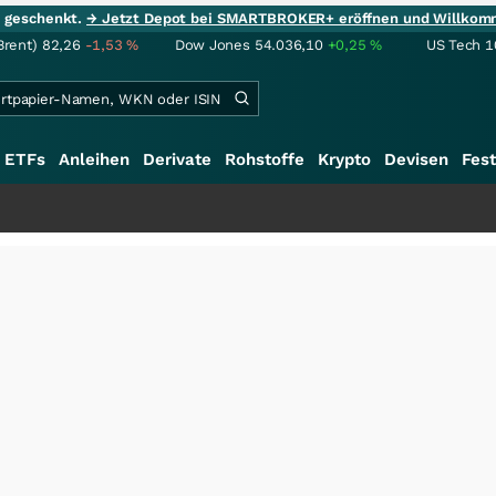
ie geschenkt.
→ Jetzt Depot bei SMARTBROKER+ eröffnen und Willkom
Brent)
82,26
-1,53
%
Dow Jones
54.036,10
+0,25
%
US Tech 1
ETFs
Anleihen
Derivate
Rohstoffe
Krypto
Devisen
Fest