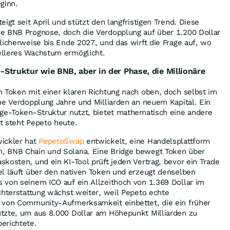
ginn.
igt seit April und stützt den langfristigen Trend. Diese
e BNB Prognose, doch die Verdopplung auf über 1.200 Dollar
licherweise bis Ende 2027, und das wirft die Frage auf, wo
elleres Wachstum ermöglicht.
Struktur wie BNB, aber in der Phase, die Millionäre
 Token mit einer klaren Richtung nach oben, doch selbst im
ne Verdopplung Jahre und Milliarden an neuem Kapital. Ein
nge-Token-Struktur nutzt, bietet mathematisch eine andere
t steht Pepeto heute.
ickler hat
PepetoSwap
entwickelt, eine Handelsplattform
, BNB Chain und Solana. Eine Bridge bewegt Token über
kosten, und ein KI-Tool prüft jeden Vertrag, bevor ein Trade
el läuft über den nativen Token und erzeugt denselben
 von seinem ICO auf ein Allzeithoch von 1.369 Dollar im
chterstattung wächst weiter, weil Pepeto echte
 von Community-Aufmerksamkeit einbettet, die ein früher
tzte, um aus 8.000 Dollar am Höhepunkt Milliarden zu
erichtete.