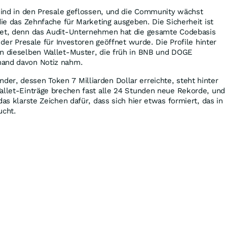
 sind in den Presale geflossen, und die Community wächst
die das Zehnfache für Marketing ausgeben. Die Sicherheit ist
tet, denn das Audit-Unternehmen hat die gesamte Codebasis
r der Presale für Investoren geöffnet wurde. Die Profile hinter
en dieselben Wallet-Muster, die früh in BNB und DOGE
mand davon Notiz nahm.
r, dessen Token 7 Milliarden Dollar erreichte, steht hinter
allet-Einträge brechen fast alle 24 Stunden neue Rekorde, und
das klarste Zeichen dafür, dass sich hier etwas formiert, das in
ucht.