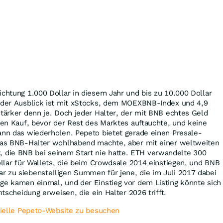
ichtung 1.000 Dollar in diesem Jahr und bis zu 10.000 Dollar
d der Ausblick ist mit xStocks, dem MOEXBNB-Index und 4,9
stärker denn je. Doch jeder Halter, der mit BNB echtes Geld
inen Kauf, bevor der Rest des Marktes auftauchte, und keine
ann das wiederholen. Pepeto bietet gerade einen Presale-
 das BNB-Halter wohlhabend machte, aber mit einer weltweiten
die BNB bei seinem Start nie hatte. ETH verwandelte 300
Dollar für Wallets, die beim Crowdsale 2014 einstiegen, und BNB
r zu siebenstelligen Summen für jene, die im Juli 2017 dabei
ge kamen einmal, und der Einstieg vor dem Listing könnte sich
Entscheidung erweisen, die ein Halter 2026 trifft.
izielle Pepeto-Website zu besuchen