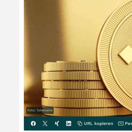
Foto: Tokenwire
URL kopieren
Per