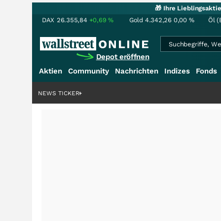
🎁 Ihre Lieblingsakt
DAX
26.355,84
+0,69
%
Gold
4.342,26
0,00
%
Öl (
Depot eröffnen
Aktien
Community
Nachrichten
Indizes
Fonds
NEWS TICKER