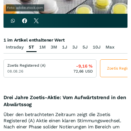
Foto: adobe.stock.com
1 im Artikel enthaltener Wert
Intraday
5T
1M
3M
1J
3J
5J
10J
Max
Zoetis Registered (A)
-9,16
%
Zoetis Regist
08.08.26
72,66
USD
Drei Jahre Zoetis-Aktie: Vom Aufwärtstrend in den
Abwärtssog
Über den betrachteten Zeitraum zeigt die Zoetis
Registered (A) Aktie einen klaren Stimmungswechsel.
Nach einer Phase solider Notierungen im Bereich um