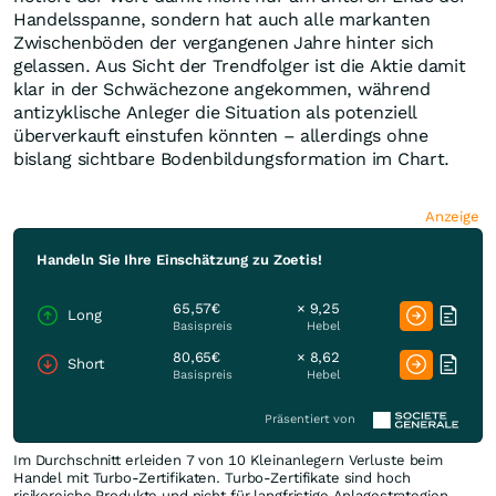
Handelsspanne, sondern hat auch alle markanten
Zwischenböden der vergangenen Jahre hinter sich
gelassen. Aus Sicht der Trendfolger ist die Aktie damit
klar in der Schwächezone angekommen, während
antizyklische Anleger die Situation als potenziell
überverkauft einstufen könnten – allerdings ohne
bislang sichtbare Bodenbildungsformation im Chart.
Anzeige
Handeln Sie Ihre Einschätzung zu Zoetis!
65,57€
× 9,25
Long
Basispreis
Hebel
80,65€
× 8,62
Short
Basispreis
Hebel
Präsentiert von
Im Durchschnitt erleiden 7 von 10 Kleinanlegern Verluste beim
Handel mit Turbo-Zertifikaten. Turbo-Zertifikate sind hoch
risikoreiche Produkte und nicht für langfristige Anlagestrategien