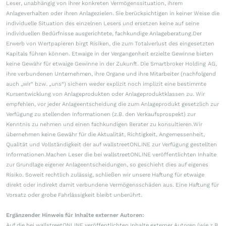
Leser, unabhängig von ihrer konkreten Vermögenssituation, ihrem
Anlageverhalten oder ihren Anlagezielen. Sie berücksichtigen in keiner Weise die
individuelle Situation des einzelnen Lesers und ersetzen keine auf seine
individuellen Bedürfnisse ausgerichtete, fachkundige Anlageberatung.Der
Erwerb von Wertpapieren birgt Risiken, die zum Totalverlust des eingesetzten
Kapitals führen können. Etwaige in der Vergangenheit erzielte Gewinne bieten
keine Gewähr für etwaige Gewinne in der Zukunft. Die Smartbroker Holding AG,
ihre verbundenen Unternehmen, ihre Organe und ihre Mitarbeiter (nachfolgend
auch „wir“ bzw. „uns“) sichern weder explizit noch implizit eine bestimmte
Kursentwicklung von Anlageprodukten oder Anlageproduktklassen zu. Wir
empfehlen, vor jeder Anlageentscheidung die zum Anlageprodukt gesetzlich zur
Verfügung zu stellenden Informationen (z.B. den Verkaufsprospekt) zur
Kenntnis zu nehmen und einen fachkundigen Berater zu konsultieren.Wir
übernehmen keine Gewähr für die Aktualität, Richtigkeit, Angemessenheit,
Qualität und Vollständigkeit der auf wallstreetONLINE zur Verfügung gestellten
Informationen.Machen Leser die bei wallstreetONLINE veröffentlichten Inhalte
zur Grundlage eigener Anlageentscheidungen, so geschieht dies auf eigenes
Risiko. Soweit rechtlich zulässig, schließen wir unsere Haftung für etwaige
direkt oder indirekt damit verbundene Vermögensschäden aus. Eine Haftung für
Vorsatz oder grobe Fahrlässigkeit bleibt unberührt.
Ergänzender Hinweis für Inhalte externer Autoren:
Auf die bei wallstreetONLINE veröffentlichten Inhalte externer Autoren (wie z.B.