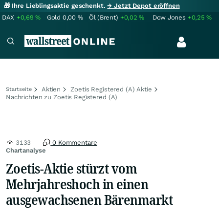
🎁 Ihre Lieblingsaktie geschenkt.
→ Jetzt Depot eröffnen
DAX
+0,69
%
Gold
0,00
%
Öl (Brent)
+0,02
%
Dow Jones
+0,25
%
Aktien
Zoetis Registered (A) Aktie
Startseite
Nachrichten zu Zoetis Registered (A)
3133
0 Kommentare
Chartanalyse
Zoetis-Aktie stürzt vom
Mehrjahreshoch in einen
ausgewachsenen Bärenmarkt