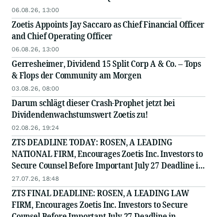
06.08.26, 13:00
Zoetis Appoints Jay Saccaro as Chief Financial Officer
and Chief Operating Officer
06.08.26, 13:00
Gerresheimer, Dividend 15 Split Corp A & Co. – Tops
& Flops der Community am Morgen
03.08.26, 08:00
Darum schlägt dieser Crash-Prophet jetzt bei
Dividendenwachstumswert Zoetis zu!
02.08.26, 19:24
ZTS DEADLINE TODAY: ROSEN, A LEADING
NATIONAL FIRM, Encourages Zoetis Inc. Investors to
Secure Counsel Before Important July 27 Deadline in
Securities Class Action - ZTS
27.07.26, 18:48
ZTS FINAL DEADLINE: ROSEN, A LEADING LAW
FIRM, Encourages Zoetis Inc. Investors to Secure
Counsel Before Important July 27 Deadline in