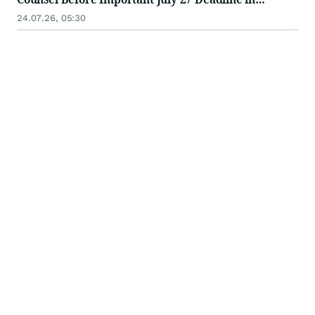
Securities Class Action - ZTS
24.07.26, 05:30