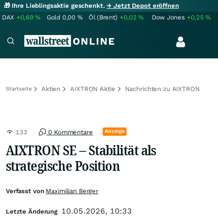
🎁 Ihre Lieblingsaktie geschenkt.
→ Jetzt Depot eröffnen
DAX
+0,69
%
Gold
0,00
%
Öl (Brent)
+0,02
%
Dow Jones
+0,25
%
Aktien
AIXTRON Aktie
Nachrichten zu AIXTRON
Startseite
Anzeige
133
0 Kommentare
AIXTRON SE – Stabilität als
strategische Position
Verfasst von
Maximilian Berger
10.05.2026, 10:33
Letzte Änderung