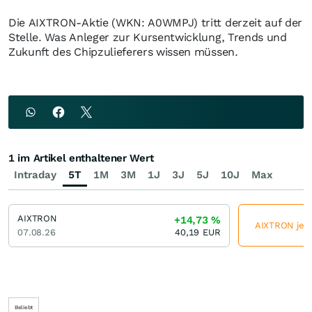
Die AIXTRON-Aktie (WKN: A0WMPJ) tritt derzeit auf der
Stelle. Was Anleger zur Kursentwicklung, Trends und
Zukunft des Chipzulieferers wissen müssen.
1 im Artikel enthaltener Wert
Intraday
5T
1M
3M
1J
3J
5J
10J
Max
AIXTRON
+14,73
%
AIXTRON jetz
07.08.26
40,19
EUR
Beliebt