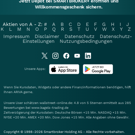
Jetzt Depot bei SMARTBROKER+ eröffnen und
Willkommensgeschenk sichern.
Aktien von A - Z:
#
A
B
C
D
E
F
G
H
I
J
K
L
M
N
O
P
Q
R
S
T
U
V
W
X
Y
Z
Impressum
Disclaimer
Datenschutz
Datenschutz-
Einstellungen
Nutzungsbedingungen
Unsere Apps:
Wenn Sie Kursdaten, Widgets oder andere Finanzinformationen benötigen, hilft
Ihnen
ARIVA
gerne.
Unsere User schätzen wallstreet-online.de: 4.8 von 5 Sternen ermittelt aus 285
Bewertungen bei www.kagels-trading.de
Zeitverzögerung der Kursdaten: Deutsche Börsen +15 Min. NASDAQ +15 Min.
NYSE +20 Min. AMEX +20 Min. Dow Jones +15 Min. Alle Angaben ohne Gewähr.
Copyright © 1998-2026 Smartbroker Holding AG - Alle Rechte vorbehalten.