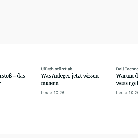
UiPath stürzt ab
Dell Techn
rstoß – das
Was Anleger jetzt wissen
Warum di
r
müssen
weiterge
heute 10:26
heute 10:2