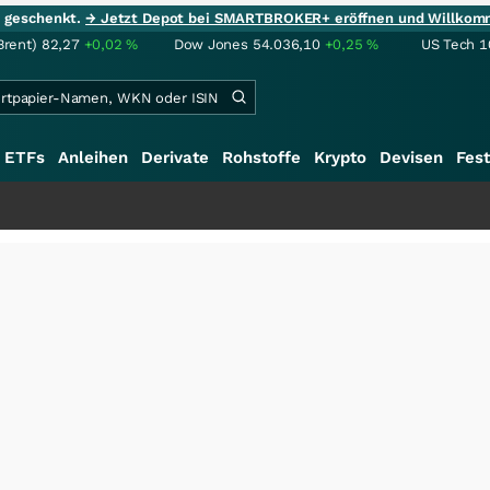
ie geschenkt.
→ Jetzt Depot bei SMARTBROKER+ eröffnen und Willkom
Brent)
82,27
+0,02
%
Dow Jones
54.036,10
+0,25
%
US Tech 1
ETFs
Anleihen
Derivate
Rohstoffe
Krypto
Devisen
Fest