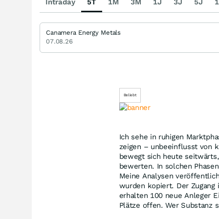
Intraday
5T
1M
3M
1J
3J
5J
1
Canamera Energy Metals
07.08.26
Beliebt
Ich sehe in ruhigen Marktph
zeigen – unbeeinflusst vo
bewegt sich heute seitwärts, 
bewerten. In solchen Phasen 
Meine Analysen veröffentlich
wurden kopiert. Der Zugang i
erhalten 100 neue Anleger E
Plätze offen. Wer Substanz s