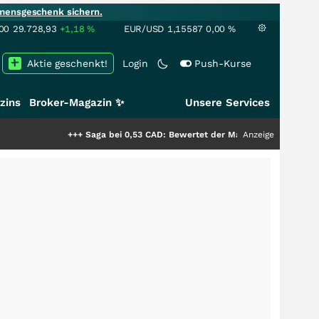
mensgeschenk sichern.
00
29.728,93
+1,18
%
EUR/USD
1,15587
0,00
%
Aktie geschenkt!
Login
Push-Kurse
zins
Broker-Magazin ✨
Unsere Services
+++
Saga bei 0,53 CAD: Bewertet der Markt noch immer nur die Hälft
Anzeige