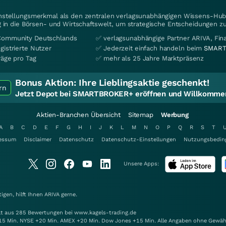
instellungsmerkmal als den zentralen verlagsunabhängigen Wissens-Hub 
 in die Börsen- und Wirtschaftswelt, um strategische Entscheidungen zu
Community Deutschlands
✅ verlagsunabhängige Partner ARIVA, Fi
gistrierte Nutzer
✅ Jederzeit einfach handeln beim
SMART
räge pro Tag
✅ mehr als 25 Jahre Marktpräsenz
Bonus Aktion:
Ihre Lieblingsaktie geschenkt!
rn
Jetzt Depot bei SMARTBROKER+ eröffnen und Willkommen
Aktien-Branchen Übersicht
Sitemap
Werbung
A
B
C
D
E
F
G
H
I
J
K
L
M
N
O
P
Q
R
S
T
essum
Disclaimer
Datenschutz
Datenschutz-Einstellungen
Nutzungsbedin
Unsere Apps:
gen, hilft Ihnen
ARIVA
gerne.
elt aus 285 Bewertungen bei www.kagels-trading.de
15 Min. NYSE +20 Min. AMEX +20 Min. Dow Jones +15 Min. Alle Angaben ohne Gewäh