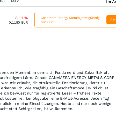
0J
Max
Im Ar
-8,11
%
Canamera Energy Metals jetzt günstig
SM
handeln!
0,1180
EUR
asen den Moment, in dem sich Fundament und Zukunftskraft
n kurzfristigem Lärm. Gerade CANAMERA ENERGY METALS CORP
was mir erlaubt, die strukturelle Positionierung klarer zu
erkenne ich, wie tragfähig ein Geschäftsmodell wirklich ist.
e ich bewusst nur für registrierte Leser – frühere Texte
st kostenfrei, benötigt aber eine E-Mail-Adresse. Jeden Tag
inblick in meine Einschätzungen. Heute sind nur noch wenige
ucht statt Schlagzeilen, ist willkommen.