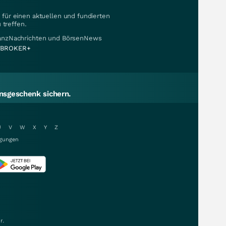
für einen aktuellen und fundierten
 treffen.
nanzNachrichten und BörsenNews
BROKER+
sgeschenk sichern.
U
V
W
X
Y
Z
gungen
r.