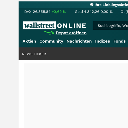
🎁 Ihre Lieblingsakt
DAX
26.355,84
+0,69
%
Gold
4.342,26
0,00
%
Öl (
Depot eröffnen
Aktien
Community
Nachrichten
Indizes
Fonds
NEWS TICKER