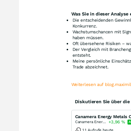
Was Sie in dieser Analyse 
Die entscheidenden Gewinn
Konkurrenz.
Wachstumschancen mit Signa
haben müssen.
Oft übersehene Risiken – wa
Der Vergleich mit Branchen
entsteht.
Meine persönliche Einschätz
Trade abzeichnet.
Weiterlesen auf blog.maximi
Diskutieren Sie über di
Canamera Energy Metals C
+3,96
%
Canamera Energy Metals
A
11 Aufrufe heute