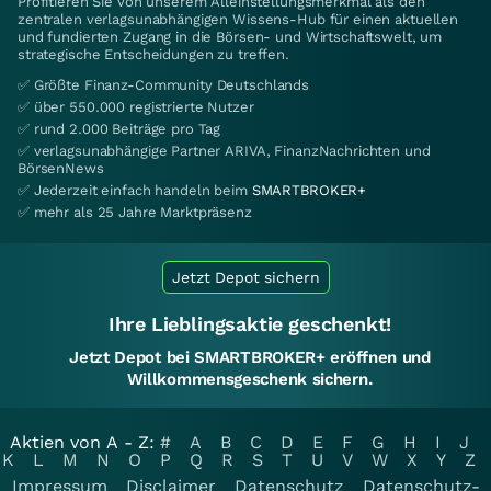
Profitieren Sie von unserem Alleinstellungsmerkmal als den
zentralen verlagsunabhängigen Wissens-Hub für einen aktuellen
und fundierten Zugang in die Börsen- und Wirtschaftswelt, um
strategische Entscheidungen zu treffen.
✅ Größte Finanz-Community Deutschlands
✅ über 550.000 registrierte Nutzer
✅ rund 2.000 Beiträge pro Tag
✅ verlagsunabhängige Partner ARIVA, FinanzNachrichten und
BörsenNews
✅ Jederzeit einfach handeln beim
SMARTBROKER+
✅ mehr als 25 Jahre Marktpräsenz
Jetzt Depot sichern
Ihre Lieblingsaktie geschenkt!
Jetzt Depot bei SMARTBROKER+ eröffnen und
Willkommensgeschenk sichern.
Aktien von A - Z:
#
A
B
C
D
E
F
G
H
I
J
K
L
M
N
O
P
Q
R
S
T
U
V
W
X
Y
Z
Impressum
Disclaimer
Datenschutz
Datenschutz-