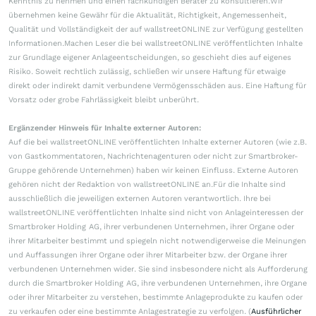
Kenntnis zu nehmen und einen fachkundigen Berater zu konsultieren.Wir
übernehmen keine Gewähr für die Aktualität, Richtigkeit, Angemessenheit,
Qualität und Vollständigkeit der auf wallstreetONLINE zur Verfügung gestellten
Informationen.Machen Leser die bei wallstreetONLINE veröffentlichten Inhalte
zur Grundlage eigener Anlageentscheidungen, so geschieht dies auf eigenes
Risiko. Soweit rechtlich zulässig, schließen wir unsere Haftung für etwaige
direkt oder indirekt damit verbundene Vermögensschäden aus. Eine Haftung für
Vorsatz oder grobe Fahrlässigkeit bleibt unberührt.
Ergänzender Hinweis für Inhalte externer Autoren:
Auf die bei wallstreetONLINE veröffentlichten Inhalte externer Autoren (wie z.B.
von Gastkommentatoren, Nachrichtenagenturen oder nicht zur Smartbroker-
Gruppe gehörende Unternehmen) haben wir keinen Einfluss. Externe Autoren
gehören nicht der Redaktion von wallstreetONLINE an.Für die Inhalte sind
ausschließlich die jeweiligen externen Autoren verantwortlich. Ihre bei
wallstreetONLINE veröffentlichten Inhalte sind nicht von Anlageinteressen der
Smartbroker Holding AG, ihrer verbundenen Unternehmen, ihrer Organe oder
ihrer Mitarbeiter bestimmt und spiegeln nicht notwendigerweise die Meinungen
und Auffassungen ihrer Organe oder ihrer Mitarbeiter bzw. der Organe ihrer
verbundenen Unternehmen wider. Sie sind insbesondere nicht als Aufforderung
durch die Smartbroker Holding AG, ihre verbundenen Unternehmen, ihre Organe
oder ihrer Mitarbeiter zu verstehen, bestimmte Anlageprodukte zu kaufen oder
zu verkaufen oder eine bestimmte Anlagestrategie zu verfolgen. (
Ausführlicher