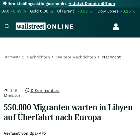
🎁 Ihre Lieblingsaktie geschenkt.
→ Jetzt Depot eröffnen
DAX
+0,69
%
Gold
0,00
%
Öl (Brent)
+0,02
%
Dow Jones
+0,25
%
Nachrichten
Weitere Nachrichten
Nachricht
Startseite
145
0 Kommentare
Minister
550.000 Migranten warten in Libyen
auf Überfahrt nach Europa
Verfasst von
dpa-AFX