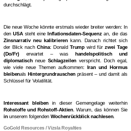
durchschlägt.
Die neue Woche könnte erstmals wieder breiter werden: In
den
USA
steht eine
Inflationsdaten-Sequenz
an, die das
Zinsnarrativ neu kalibrieren
kann. Danach richtet sich
der Blick nach
China
: Donald
Trump
wird für
zwei Tage
(Do/Fr)
erwartet – was
handelspolitisch und
diplomatisch
neue
Schlagzeilen
verspricht. Doch egal,
wie viele neue Themen aufkommen:
Iran und Hormus
bleiben
als
Hintergrundrauschen
präsent – und damit als
Schlüssel für Volatilität.
Interessant bleiben
in dieser Gemengelage weiterhin
Rohstoffe und Rohstoff-Aktien
. Warum, das können Sie
in
unserem folgenden
Wochenrückblick nachlesen
.
GoGold Resources / Vizsla Royalties