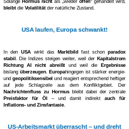
Solange
Hormus nicht
als „wieder
offen
“ gehandelt wird,
bleibt
die
Volatilität
der natürliche Zustand.
USA laufen, Europa schwankt!
In den
USA
wirkt das
Marktbild
fast schon
paradox
stabil
. Die Indizes steigen weiter, weil der
Kapitalstrom
Richtung AI nicht abreißt
und weil die
Ergebnisse
bislang
überzeugen
.
Europa
hingegen ist stärker energie-
und
geopolitiksensibel
und reagiert entsprechend heftiger
auf jede Schlagzeile aus dem Konfliktgebiet. Der
Nachrichtenfluss zu Hormus
bleibt dabei der zentrale
Preisfaktor für Öl
– und damit indirekt
auch für
Inflations- und Zinsfantasie
.
US-Arbeitsmarkt überrascht – und dreht