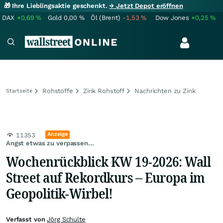
🎁 Ihre Lieblingsaktie geschenkt.
→ Jetzt Depot eröffnen
DAX
+0,69
%
Gold
0,00
%
Öl (Brent)
-1,53
%
Dow Jones
+0,25
%
Rohstoffe
Zink Rohstoff
Nachrichten zu Zink
Startseite
Anzeige
11353
Angst etwas zu verpassen...
Wochenrückblick KW 19-2026: Wall
Street auf Rekordkurs – Europa im
Geopolitik-Wirbel!
Verfasst von
Jörg Schulte