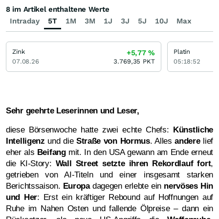
8 im Artikel enthaltene Werte
Intraday
5T
1M
3M
1J
3J
5J
10J
Max
Zink
Platin
+5,77
%
07.08.26
3.769,35
PKT
05:18:52
Sehr geehrte Leserinnen und Leser,
diese Börsenwoche hatte zwei echte Chefs:
Künstliche
Intelligenz
und die
Straße von Hormus
. Alles
andere
lief
eher als
Beifang
mit. In den USA gewann am Ende erneut
die KI-Story:
Wall Street setzte ihren Rekordlauf fort
,
getrieben von AI-Titeln und einer insgesamt starken
Berichtssaison.
Europa
dagegen erlebte ein
nervöses Hin
und Her
: Erst ein kräftiger Rebound auf Hoffnungen auf
Ruhe im Nahen Osten und fallende Ölpreise – dann ein