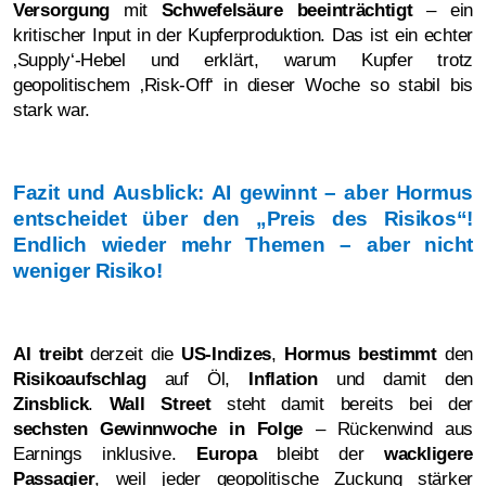
Versorgung
mit
Schwefelsäure beeinträchtigt
– ein
kritischer Input in der Kupferproduktion. Das ist ein echter
‚Supply‘-Hebel und erklärt, warum Kupfer trotz
geopolitischem ‚Risk-Off‘ in dieser Woche so stabil bis
stark war.
Fazit und Ausblick: AI gewinnt – aber Hormus
entscheidet über den „Preis des Risikos“!
Endlich wieder mehr Themen – aber nicht
weniger Risiko!
AI treibt
derzeit die
US-Indizes
,
Hormus bestimmt
den
Risikoaufschlag
auf Öl,
Inflation
und damit den
Zinsblick
.
Wall Street
steht damit bereits bei der
sechsten Gewinnwoche in Folge
– Rückenwind aus
Earnings inklusive.
Europa
bleibt der
wackligere
Passagier
, weil jeder geopolitische Zuckung stärker