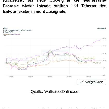
Rücksetzer, als neue US-Angriffe die
Waffenruhe-
Fantasie
wieder
infrage stellten
und
Teheran
den
Entwurf
weiterhin
nicht absegnete
.
Vergrößern
Quelle: WallstreetOnline.de