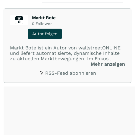
Markt Bote
0
Follower
Autor folgen
Markt Bote ist ein Autor von wallstreetONLINE
und liefert automatisierte, dynamische Inhalte
zu aktuellen Marktbewegungen. Im Fokus
stehen Tops und Flops, Branchentrends und
Mehr anzeigen
Impulse aus der Community. Ob Tech-Aktien,
RSS-Feed abonnieren
Rohstoffe oder Krypto – die Beiträge sind kurz,
prägnant und regen zur Diskussion an, sodass
Leser schnell einen Überblick gewinnen und
eigene Marktideen entwickeln können.