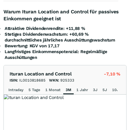
Warum Ituran Location and Control für passives
Einkommen geeignet ist
Attraktive Dividendenrendite: +11,88 %
Stetiges Dividendenwachstum: +60,69
%
durchschnittliches jährliches Ausschüttungswachstum
Bewertung: KGV von 17,17
Langfristiges Einkommenspotenzial: Regelmäßige
Ausschüttungen
Ituran Location and Control
-7,10
%
ISIN:
IL0010818685
WKN:
925333
Intraday
5 Tage
1 Monat
3M
1 Jahr
3J
5J
10J
Ma