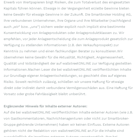
Erwerb von Wertpapieren birgt Risiken, die zum Totalverlust des eingesetzten
Kapitals führen können. Etwaige in der Vergangenheit erzielte Gewinne bieten
keine Gewähr für etwaige Gewinne in der Zukunft. Die Smartbroker Holding AG,
ihre verbundenen Unternehmen, ihre Organe und ihre Mitarbeiter (nachfolgend
auch „wir“ bzw. „uns“) sichern weder explizit noch implizit eine bestimmte
Kursentwicklung von Anlageprodukten oder Anlageproduktklassen zu. Wir
empfehlen, vor jeder Anlageentscheidung die zum Anlageprodukt gesetzlich zur
Verfügung zu stellenden Informationen (z.B. den Verkaufsprospekt) zur
Kenntnis zu nehmen und einen fachkundigen Berater zu konsultieren.Wir
übernehmen keine Gewähr für die Aktualität, Richtigkeit, Angemessenheit,
Qualität und Vollständigkeit der auf wallstreetONLINE zur Verfügung gestellten
Informationen.Machen Leser die bei wallstreetONLINE veröffentlichten Inhalte
zur Grundlage eigener Anlageentscheidungen, so geschieht dies auf eigenes
Risiko. Soweit rechtlich zulässig, schließen wir unsere Haftung für etwaige
direkt oder indirekt damit verbundene Vermögensschäden aus. Eine Haftung für
Vorsatz oder grobe Fahrlässigkeit bleibt unberührt.
Ergänzender Hinweis für Inhalte externer Autoren:
Auf die bei wallstreetONLINE veröffentlichten Inhalte externer Autoren (wie z.B.
von Gastkommentatoren, Nachrichtenagenturen oder nicht zur Smartbroker-
Gruppe gehörende Unternehmen) haben wir keinen Einfluss. Externe Autoren
gehören nicht der Redaktion von wallstreetONLINE an.Für die Inhalte sind
ausschließlich die jeweiligen externen Autoren verantwortlich. Ihre bei