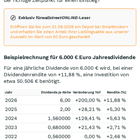
der richtige Zeitpunkt für einen Einstieg?
Exklusiv für
wallstreetONLINE
-Leser
Eröffnen Sie bis zum 31.08.2026 ein Depot bei Smartbroker+
und erhalten Sie einen Anteil Ihrer Lieblingsaktie aus unserer
Auswahl im Wert von 50 Euro geschenkt!
Beispielrechnung für 6.000
€
Euro Jahresdividende
Für eine jährliche Dividende von 6.000
€
wird, bei einer
Dividendenrendite von +11,88
%
, eine Investition von
etwa 50.506
€
benötigt.
Jahr
Dividende je Aktie
Veränderung YoY
Rendite (%)
2026
6,00
+200,00
%
+11,88
%
2025
2,00
+28,21
%
+5,30
%
2024
1,560000
+129,41
%
+5,63
%
2023
0,680000
+21,43
%
+2,71
%
2022
0,560000
0,00
%
+2,46
%