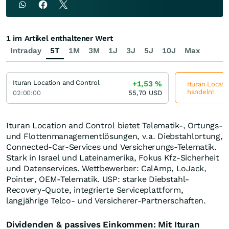
1 im Artikel enthaltener Wert
Intraday
5T
1M
3M
1J
3J
5J
10J
Max
Ituran Location and Control
+1,53
%
Ituran Locati
handeln!
02:00:00
55,70
USD
Ituran Location and Control bietet Telematik-, Ortungs-
und Flottenmanagementlösungen, v.a. Diebstahlortung,
Connected-Car-Services und Versicherungs-Telematik.
Stark in Israel und Lateinamerika, Fokus Kfz-Sicherheit
und Datenservices. Wettbewerber: CalAmp, LoJack,
Pointer, OEM-Telematik. USP: starke Diebstahl-
Recovery-Quote, integrierte Serviceplattform,
langjährige Telco- und Versicherer-Partnerschaften.
Dividenden & passives Einkommen: Mit Ituran