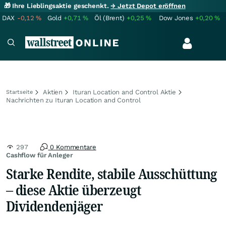
🎁 Ihre Lieblingsaktie geschenkt.
→ Jetzt Depot eröffnen
DAX
-0,12
%
Gold
+0,71
%
Öl (Brent)
+0,25
%
Dow Jones
+0,20
%
Aktien
Ituran Location and Control Aktie
Startseite
Nachrichten zu Ituran Location and Control
297
0 Kommentare
Cashflow für Anleger
Starke Rendite, stabile Ausschüttung
– diese Aktie überzeugt
Dividendenjäger