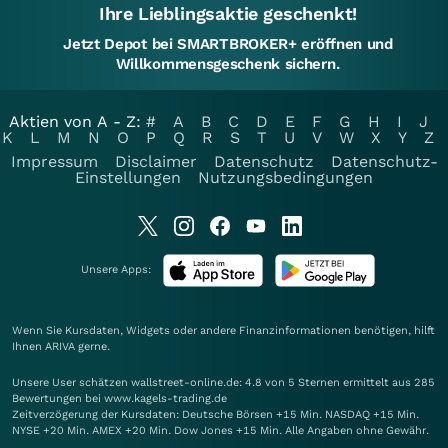
Ihre Lieblingsaktie geschenkt!
Jetzt Depot bei SMARTBROKER+ eröffnen und
Willkommensgeschenk sichern.
Aktien von A - Z:
#
A
B
C
D
E
F
G
H
I
J
K
L
M
N
O
P
Q
R
S
T
U
V
W
X
Y
Z
Impressum
Disclaimer
Datenschutz
Datenschutz-
Einstellungen
Nutzungsbedingungen
Unsere Apps:
Wenn Sie Kursdaten, Widgets oder andere Finanzinformationen benötigen, hilft
Ihnen
ARIVA
gerne.
Unsere User schätzen wallstreet-online.de: 4.8 von 5 Sternen ermittelt aus 285
Bewertungen bei www.kagels-trading.de
Zeitverzögerung der Kursdaten: Deutsche Börsen +15 Min. NASDAQ +15 Min.
NYSE +20 Min. AMEX +20 Min. Dow Jones +15 Min. Alle Angaben ohne Gewähr.