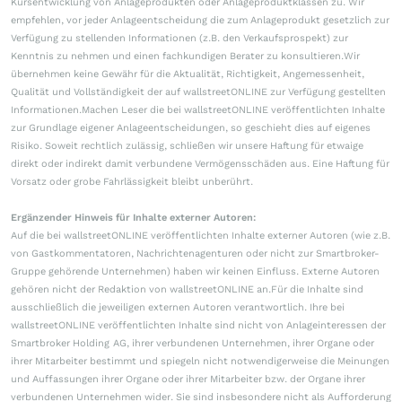
Kursentwicklung von Anlageprodukten oder Anlageproduktklassen zu. Wir
empfehlen, vor jeder Anlageentscheidung die zum Anlageprodukt gesetzlich zur
Verfügung zu stellenden Informationen (z.B. den Verkaufsprospekt) zur
Kenntnis zu nehmen und einen fachkundigen Berater zu konsultieren.Wir
übernehmen keine Gewähr für die Aktualität, Richtigkeit, Angemessenheit,
Qualität und Vollständigkeit der auf wallstreetONLINE zur Verfügung gestellten
Informationen.Machen Leser die bei wallstreetONLINE veröffentlichten Inhalte
zur Grundlage eigener Anlageentscheidungen, so geschieht dies auf eigenes
Risiko. Soweit rechtlich zulässig, schließen wir unsere Haftung für etwaige
direkt oder indirekt damit verbundene Vermögensschäden aus. Eine Haftung für
Vorsatz oder grobe Fahrlässigkeit bleibt unberührt.
Ergänzender Hinweis für Inhalte externer Autoren:
Auf die bei wallstreetONLINE veröffentlichten Inhalte externer Autoren (wie z.B.
von Gastkommentatoren, Nachrichtenagenturen oder nicht zur Smartbroker-
Gruppe gehörende Unternehmen) haben wir keinen Einfluss. Externe Autoren
gehören nicht der Redaktion von wallstreetONLINE an.Für die Inhalte sind
ausschließlich die jeweiligen externen Autoren verantwortlich. Ihre bei
wallstreetONLINE veröffentlichten Inhalte sind nicht von Anlageinteressen der
Smartbroker Holding AG, ihrer verbundenen Unternehmen, ihrer Organe oder
ihrer Mitarbeiter bestimmt und spiegeln nicht notwendigerweise die Meinungen
und Auffassungen ihrer Organe oder ihrer Mitarbeiter bzw. der Organe ihrer
verbundenen Unternehmen wider. Sie sind insbesondere nicht als Aufforderung