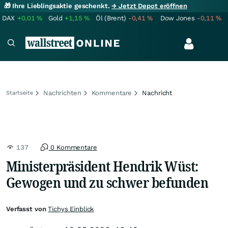
🎁 Ihre Lieblingsaktie geschenkt.
→ Jetzt Depot eröffnen
DAX
+0,01
%
Gold
+1,15
%
Öl (Brent)
-0,41
%
Dow Jones
-0,11
%
Nachrichten
Kommentare
Nachricht
Startseite
137
0 Kommentare
Ministerpräsident Hendrik Wüst:
Gewogen und zu schwer befunden
Verfasst von
Tichys Einblick