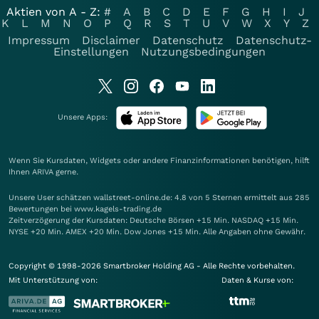
Aktien von A - Z:
#
A
B
C
D
E
F
G
H
I
J
K
L
M
N
O
P
Q
R
S
T
U
V
W
X
Y
Z
Impressum
Disclaimer
Datenschutz
Datenschutz-
Einstellungen
Nutzungsbedingungen
Unsere Apps:
Wenn Sie Kursdaten, Widgets oder andere Finanzinformationen benötigen, hilft
Ihnen
ARIVA
gerne.
Unsere User schätzen wallstreet-online.de: 4.8 von 5 Sternen ermittelt aus 285
Bewertungen bei www.kagels-trading.de
Zeitverzögerung der Kursdaten: Deutsche Börsen +15 Min. NASDAQ +15 Min.
NYSE +20 Min. AMEX +20 Min. Dow Jones +15 Min. Alle Angaben ohne Gewähr.
Copyright © 1998-2026 Smartbroker Holding AG - Alle Rechte vorbehalten.
Mit Unterstützung von:
Daten & Kurse von: