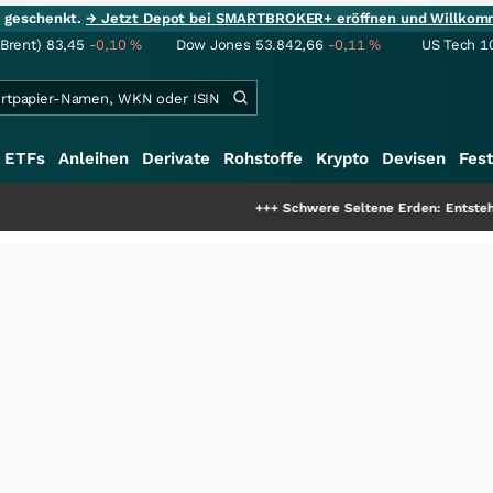
ie geschenkt.
→ Jetzt Depot bei SMARTBROKER+ eröffnen und Willkom
(Brent)
83,45
-0,10
%
Dow Jones
53.842,66
-0,11
%
US Tech 1
ETFs
Anleihen
Derivate
Rohstoffe
Krypto
Devisen
Fest
+++
Schwere Seltene Erden: Entsteht hier die nächste