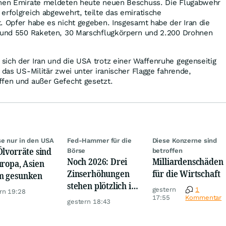
chen Emirate meldeten heute neuen Beschuss. Die Flugabwehr
erfolgreich abgewehrt, teilte das emiratische
. Opfer habe es nicht gegeben. Insgesamt habe der Iran die
 rund 550 Raketen, 30 Marschflugkörpern und 2.200 Drohnen
ich der Iran und die USA trotz einer Waffenruhe gegenseitig
 das US-Militär zwei unter iranischer Flagge fahrende,
ffen und außer Gefecht gesetzt.
se nur in den USA
Fed-Hammer für die
Diese Konzerne sind
Ölvorräte sind
Börse
betroffen
Noch 2026: Drei
Milliardenschäden
uropa, Asien
Zinserhöhungen
für die Wirtschaft
m gesunken
stehen plötzlich im
gestern
1
rn 19:28
Raum
17:55
Kommentar
gestern 18:43