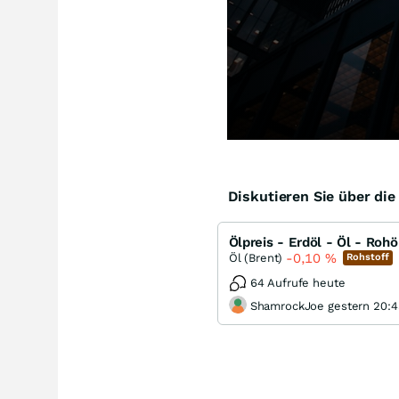
Diskutieren Sie über di
Ölpreis - Erdöl - Öl - Rohö
-0,10
%
Öl (Brent)
Rohstoff
64 Aufrufe heute
ShamrockJoe gestern 20:4