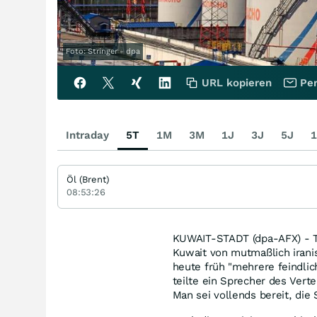
Foto: Stringer - dpa
URL kopieren
Per
Intraday
5T
1M
3M
1J
3J
5J
1
Öl (Brent)
08:53:26
KUWAIT-STADT (dpa-AFX) - Tr
Kuwait von mutmaßlich iranis
heute früh "mehrere feindlic
teilte ein Sprecher des Vert
Man sei vollends bereit, die