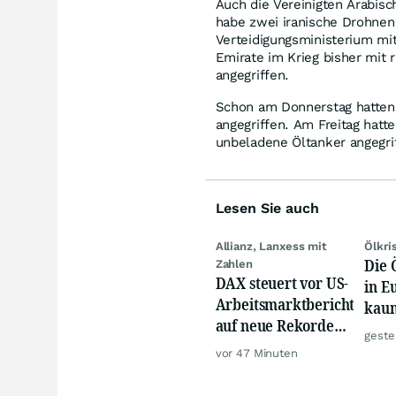
Auch die Vereinigten Arabis
habe zwei iranische Drohnen 
Verteidigungsministerium mit
Emirate im Krieg bisher mit
angegriffen.
Schon am Donnerstag hatten s
angegriffen. Am Freitag hatte
unbeladene Öltanker angegri
Lesen Sie auch
Allianz, Lanxess mit
Ölkri
Die 
Zahlen
DAX steuert vor US-
in E
Arbeitsmarktbericht
kau
auf neue Rekorde
geste
zu, Öl steigt
vor 47 Minuten