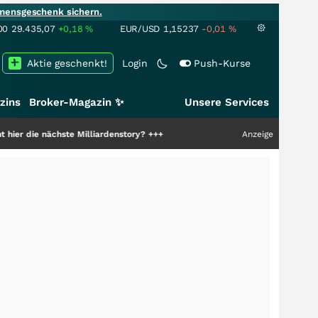
mensgeschenk sichern.
00
29.435,07
+0,18
%
EUR/USD
1,15237
-0,01
%
Aktie geschenkt!
Login
Push-Kurse
zins
Broker-Magazin ✨
Unsere Services
 Milliardenstory?
+++
Anzeige