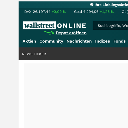
🎁 Ihre Lieblingsakt
DAX
26.197,44
+0,09
%
Gold
4.294,06
+1,26
%
Öl 
Depot eröffnen
Aktien
Community
Nachrichten
Indizes
Fonds
NEWS TICKER