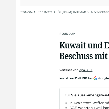
Rohstoffe
Öl (Brent) Rohstoff
Nachrichten
Startseite
ROUNDUP
Kuwait und 
Beschuss mit
Verfasst von
dpa-AFX
wallstreetONLINE
bei
Google
Für Sie zusammengefass
Kuwait trotz Waffenru
VAE wehrten zwei ira