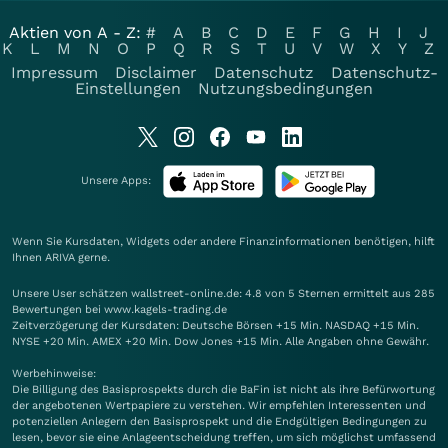
Aktien von A - Z:
#
A
B
C
D
E
F
G
H
I
J
K
L
M
N
O
P
Q
R
S
T
U
V
W
X
Y
Z
Impressum
Disclaimer
Datenschutz
Datenschutz-
Einstellungen
Nutzungsbedingungen
Unsere Apps:
Wenn Sie Kursdaten, Widgets oder andere Finanzinformationen benötigen, hilft
Ihnen
ARIVA
gerne.
Unsere User schätzen wallstreet-online.de: 4.8 von 5 Sternen ermittelt aus 285
Bewertungen bei www.kagels-trading.de
Zeitverzögerung der Kursdaten: Deutsche Börsen +15 Min. NASDAQ +15 Min.
NYSE +20 Min. AMEX +20 Min. Dow Jones +15 Min. Alle Angaben ohne Gewähr.
Werbehinweise:
Die Billigung des Basisprospekts durch die BaFin ist nicht als ihre Befürwortung
der angebotenen Wertpapiere zu verstehen. Wir empfehlen Interessenten und
potenziellen Anlegern den Basisprospekt und die Endgültigen Bedingungen zu
lesen, bevor sie eine Anlageentscheidung treffen, um sich möglichst umfassend