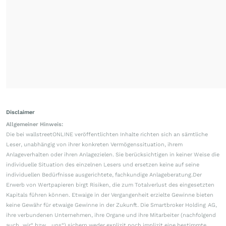
Disclaimer
Allgemeiner Hinweis:
Die bei wallstreetONLINE veröffentlichten Inhalte richten sich an sämtliche
Leser, unabhängig von ihrer konkreten Vermögenssituation, ihrem
Anlageverhalten oder ihren Anlagezielen. Sie berücksichtigen in keiner Weise die
individuelle Situation des einzelnen Lesers und ersetzen keine auf seine
individuellen Bedürfnisse ausgerichtete, fachkundige Anlageberatung.Der
Erwerb von Wertpapieren birgt Risiken, die zum Totalverlust des eingesetzten
Kapitals führen können. Etwaige in der Vergangenheit erzielte Gewinne bieten
keine Gewähr für etwaige Gewinne in der Zukunft. Die Smartbroker Holding AG,
ihre verbundenen Unternehmen, ihre Organe und ihre Mitarbeiter (nachfolgend
auch „wir“ bzw. „uns“) sichern weder explizit noch implizit eine bestimmte