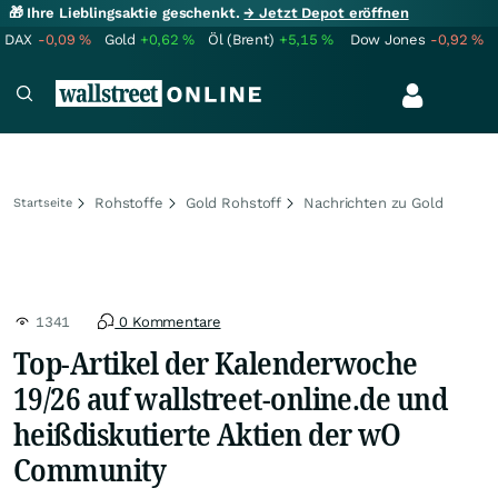
🎁 Ihre Lieblingsaktie geschenkt.
→ Jetzt Depot eröffnen
DAX
-0,09
%
Gold
+0,62
%
Öl (Brent)
+5,15
%
Dow Jones
-0,92
%
Rohstoffe
Gold Rohstoff
Nachrichten zu Gold
Startseite
1341
0 Kommentare
Top-Artikel der Kalenderwoche
19/26 auf wallstreet-online.de und
heißdiskutierte Aktien der wO
Community