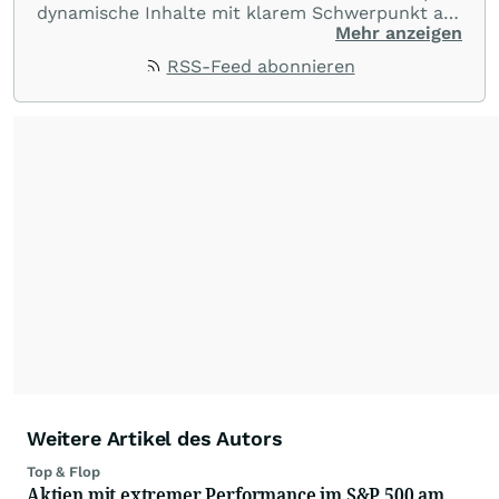
dynamische Inhalte mit klarem Schwerpunkt auf
Charts und Performance-Vergleiche. Im Fokus
Mehr anzeigen
stehen technische Entwicklungen und
RSS-Feed abonnieren
Kursverläufe einer breiten Auswahl an Aktien
und Indizes. So erhalten Anleger schnell einen
Überblick über auffällige Bewegungen und
spannende charttechnische Signale.
Weitere Artikel des Autors
Top & Flop
Aktien mit extremer Performance im S&P 500 am