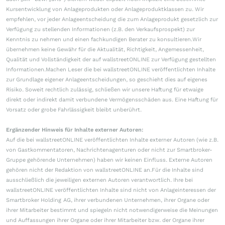
Kursentwicklung von Anlageprodukten oder Anlageproduktklassen zu. Wir
empfehlen, vor jeder Anlageentscheidung die zum Anlageprodukt gesetzlich zur
Verfügung zu stellenden Informationen (z.B. den Verkaufsprospekt) zur
Kenntnis zu nehmen und einen fachkundigen Berater zu konsultieren.Wir
übernehmen keine Gewähr für die Aktualität, Richtigkeit, Angemessenheit,
Qualität und Vollständigkeit der auf wallstreetONLINE zur Verfügung gestellten
Informationen.Machen Leser die bei wallstreetONLINE veröffentlichten Inhalte
zur Grundlage eigener Anlageentscheidungen, so geschieht dies auf eigenes
Risiko. Soweit rechtlich zulässig, schließen wir unsere Haftung für etwaige
direkt oder indirekt damit verbundene Vermögensschäden aus. Eine Haftung für
Vorsatz oder grobe Fahrlässigkeit bleibt unberührt.
Ergänzender Hinweis für Inhalte externer Autoren:
Auf die bei wallstreetONLINE veröffentlichten Inhalte externer Autoren (wie z.B.
von Gastkommentatoren, Nachrichtenagenturen oder nicht zur Smartbroker-
Gruppe gehörende Unternehmen) haben wir keinen Einfluss. Externe Autoren
gehören nicht der Redaktion von wallstreetONLINE an.Für die Inhalte sind
ausschließlich die jeweiligen externen Autoren verantwortlich. Ihre bei
wallstreetONLINE veröffentlichten Inhalte sind nicht von Anlageinteressen der
Smartbroker Holding AG, ihrer verbundenen Unternehmen, ihrer Organe oder
ihrer Mitarbeiter bestimmt und spiegeln nicht notwendigerweise die Meinungen
und Auffassungen ihrer Organe oder ihrer Mitarbeiter bzw. der Organe ihrer