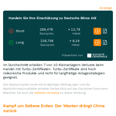
Anzeige
Handeln Sie Ihre Einschätzung zu Deutsche Börse AG!
289,47€
× 12,78
Short
Basispreis
Hebel
226,75€
× 6,19
Long
Basispreis
Hebel
Präsentiert von
Im Durchschnitt erleiden 7 von 10 Kleinanlegern Verluste beim
Handel mit Turbo-Zertifikaten. Turbo-Zertifikate sind hoch
risikoreiche Produkte und nicht für langfristige Anlagestrategien
geeignet.
Den Basisprospekt sowie die Endgültigen Bedingungen und die
Basisinformationsblätter erhalten Sie bei Klick auf das Disclaimer Dokument.
Beachten Sie auch die
weiteren Hinweise
zu dieser Werbung.
Kampf um Seltene Erden: Der Westen drängt China
zurück