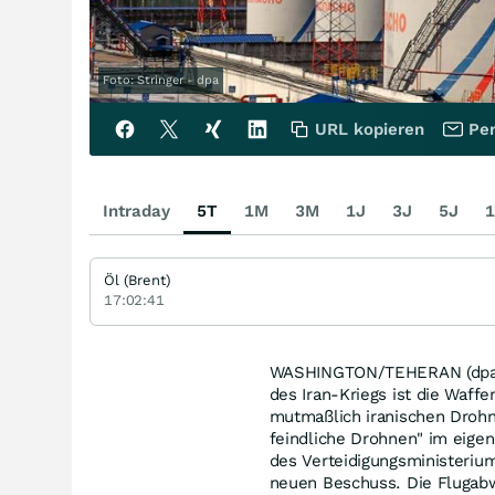
Foto: Stringer - dpa
URL kopieren
Per
Intraday
5T
1M
3M
1J
3J
5J
1
Öl (Brent)
17:02:41
WASHINGTON/TEHERAN (dpa-A
des Iran-Kriegs ist die Waff
mutmaßlich iranischen Drohne
feindliche Drohnen" im eigen
des Verteidigungsministeriu
neuen Beschuss. Die Flugab