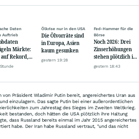
ache Daten
Ölkrise nur in den USA
Fed-Hammer für die
Die Ölvorräte sind
 Auftrieb
Börse
obdaten
Noch 2026: Drei
in Europa, Asien
ügeln Märkte:
Zinserhöhungen
kaum gesunken
auf Rekord,
stehen plötzlich im
gestern 19:28
 hebt ab
Raum
 Stunde
gestern 18:43
 von Präsident Wladimir Putin bereit, angereichertes Uran aus
und einzulagern. Das sagte Putin bei einer außerordentlichen
ierlichkeiten zum Jahrestag des Sieges im Zweiten Weltkrieg.
keit bestanden, doch hätten die USA plötzlich ihre Haltung
gte, dass Russland bereits einmal im Jahr 2015 angereichertes
tiert habe. Der Iran habe Russland vertraut, "und das nicht