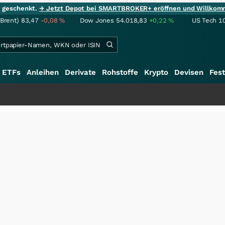
ie geschenkt.
→ Jetzt Depot bei SMARTBROKER+ eröffnen und Willkom
(Brent)
83,47
-0,08
%
Dow Jones
54.018,83
+0,22
%
US Tech 1
ETFs
Anleihen
Derivate
Rohstoffe
Krypto
Devisen
Fest
+++
Schwere Se