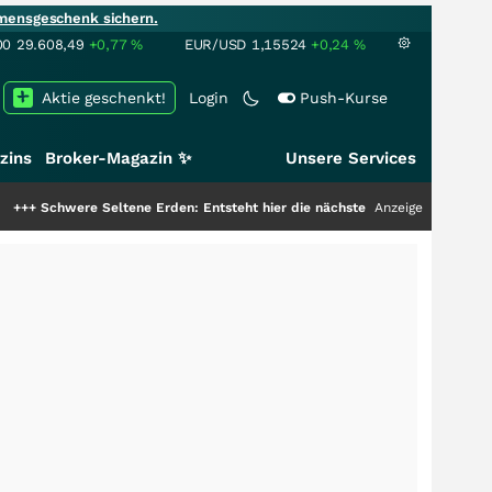
mensgeschenk sichern.
00
29.608,49
+0,77
%
EUR/USD
1,15524
+0,24
%
Aktie geschenkt!
Login
Push-Kurse
zins
Broker-Magazin ✨
Unsere Services
ltene Erden: Entsteht hier die nächste Milliardenstory?
+++
Anzeige