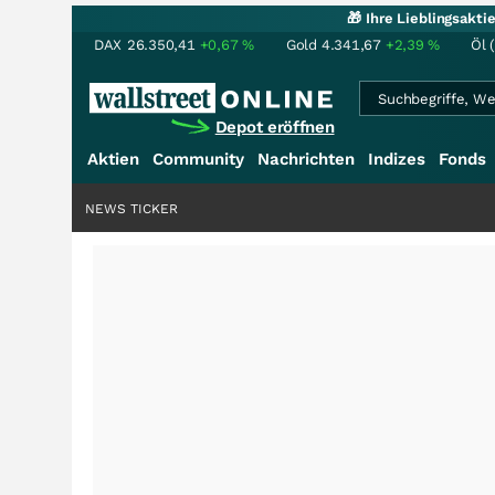
🎁 Ihre Lieblingsakt
DAX
26.350,41
+0,67
%
Gold
4.341,67
+2,39
%
Öl 
Depot eröffnen
Aktien
Community
Nachrichten
Indizes
Fonds
NEWS TICKER