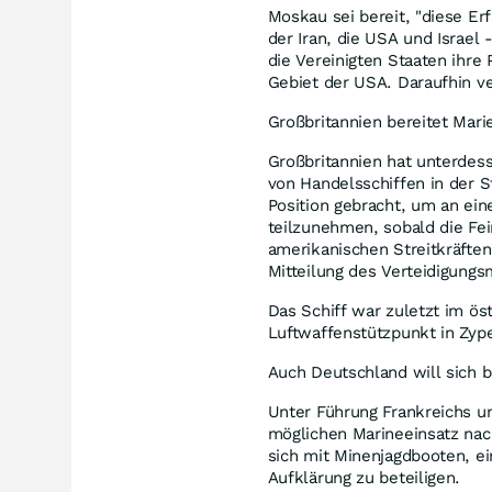
Moskau sei bereit, "diese Erf
der Iran, die USA und Israel
die Vereinigten Staaten ihre 
Gebiet der USA. Daraufhin ver
Großbritannien bereitet Mari
Großbritannien hat unterdes
von Handelsschiffen in der 
Position gebracht, um an ein
teilzunehmen, sobald die Fei
amerikanischen Streitkräften
Mitteilung des Verteidigung
Das Schiff war zuletzt im ös
Luftwaffenstützpunkt in Zype
Auch Deutschland will sich b
Unter Führung Frankreichs un
möglichen Marineeinsatz na
sich mit Minenjagdbooten, e
Aufklärung zu beteiligen.