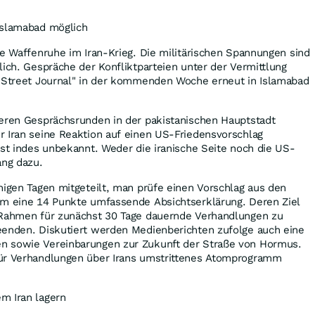
Islamabad möglich
ne Waffenruhe im Iran-Krieg. Die militärischen Spannungen sind
lich. Gespräche der Konfliktparteien unter der Vermittlung
l Street Journal" in der kommenden Woche erneut in Islamabad
teren Gesprächsrunden in der pakistanischen Hauptstadt
r Iran seine Reaktion auf einen US-Friedensvorschlag
ist indes unbekannt. Weder die iranische Seite noch die US-
ang dazu.
nigen Tagen mitgeteilt, man prüfe einen Vorschlag aus den
um eine 14 Punkte umfassende Absichtserklärung. Deren Ziel
 Rahmen für zunächst 30 Tage dauernde Verhandlungen zu
eenden. Diskutiert werden Medienberichten zufolge auch eine
n sowie Vereinbarungen zur Zukunft der Straße von Hormus.
ür Verhandlungen über Irans umstrittenes Atomprogramm
m Iran lagern