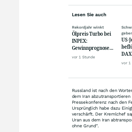
Lesen Sie auch
Rekordjahr winkt
Schw
Ölpreis-Turbo bei
geben
US-J
INPEX:
befl
Gewinnprognose
DAX 
schießt auf
vor 1 Stunde
Gold
Rekordhoch
vor 1
Russland ist nach den Worten
dem Iran abzutransportieren 
Pressekonferenz nach den Fe
Ursprünglich habe dazu Einig
verschärft. Der Kremlchef sa
Uran aus dem Iran abtranspor
ohne Grund".