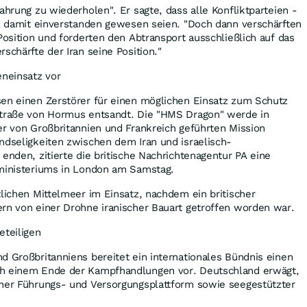
ahrung zu wiederholen". Er sagte, dass alle Konfliktparteien -
 - damit einverstanden gewesen seien. "Doch dann verschärften
Position und forderten den Abtransport ausschließlich auf das
schärfte der Iran seine Position."
eneinsatz vor
sen einen Zerstörer für einen möglichen Einsatz zum Schutz
Straße von Hormus entsandt. Die "HMS Dragon" werde in
er von Großbritannien und Frankreich geführten Mission
ndseligkeiten zwischen dem Iran und israelisch-
 enden, zitierte die britische Nachrichtenagentur PA eine
sministeriums in London am Samstag.
tlichen Mittelmeer im Einsatz, nachdem ein britischer
rn von einer Drohne iranischer Bauart getroffen worden war.
eteiligen
d Großbritanniens bereitet ein internationales Bündnis einen
ch einem Ende der Kampfhandlungen vor. Deutschland erwägt,
iner Führungs- und Versorgungsplattform sowie seegestützter