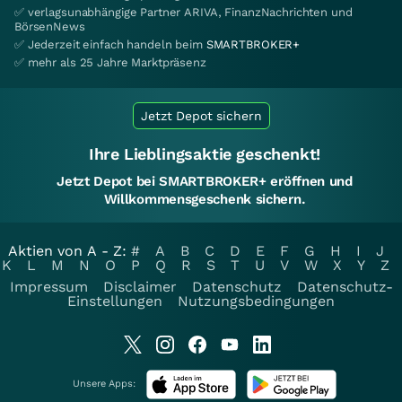
✅ verlagsunabhängige Partner ARIVA, FinanzNachrichten und
BörsenNews
✅ Jederzeit einfach handeln beim
SMARTBROKER+
✅ mehr als 25 Jahre Marktpräsenz
Jetzt Depot sichern
Ihre Lieblingsaktie geschenkt!
Jetzt Depot bei SMARTBROKER+ eröffnen und
Willkommensgeschenk sichern.
Aktien von A - Z:
#
A
B
C
D
E
F
G
H
I
J
K
L
M
N
O
P
Q
R
S
T
U
V
W
X
Y
Z
Impressum
Disclaimer
Datenschutz
Datenschutz-
Einstellungen
Nutzungsbedingungen
Unsere Apps: