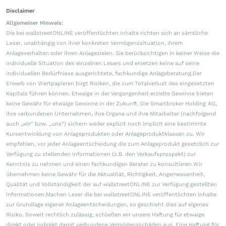
Disclaimer
Allgemeiner Hinweis:
Die bei wallstreetONLINE veröffentlichten Inhalte richten sich an sämtliche
Leser, unabhängig von ihrer konkreten Vermögenssituation, ihrem
Anlageverhalten oder ihren Anlagezielen. Sie berücksichtigen in keiner Weise die
individuelle Situation des einzelnen Lesers und ersetzen keine auf seine
individuellen Bedürfnisse ausgerichtete, fachkundige Anlageberatung.Der
Erwerb von Wertpapieren birgt Risiken, die zum Totalverlust des eingesetzten
Kapitals führen können. Etwaige in der Vergangenheit erzielte Gewinne bieten
keine Gewähr für etwaige Gewinne in der Zukunft. Die Smartbroker Holding AG,
ihre verbundenen Unternehmen, ihre Organe und ihre Mitarbeiter (nachfolgend
auch „wir“ bzw. „uns“) sichern weder explizit noch implizit eine bestimmte
Kursentwicklung von Anlageprodukten oder Anlageproduktklassen zu. Wir
empfehlen, vor jeder Anlageentscheidung die zum Anlageprodukt gesetzlich zur
Verfügung zu stellenden Informationen (z.B. den Verkaufsprospekt) zur
Kenntnis zu nehmen und einen fachkundigen Berater zu konsultieren.Wir
übernehmen keine Gewähr für die Aktualität, Richtigkeit, Angemessenheit,
Qualität und Vollständigkeit der auf wallstreetONLINE zur Verfügung gestellten
Informationen.Machen Leser die bei wallstreetONLINE veröffentlichten Inhalte
zur Grundlage eigener Anlageentscheidungen, so geschieht dies auf eigenes
Risiko. Soweit rechtlich zulässig, schließen wir unsere Haftung für etwaige
direkt oder indirekt damit verbundene Vermögensschäden aus. Eine Haftung für