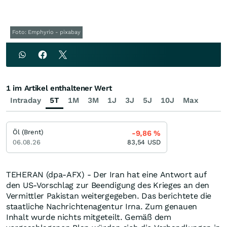
Foto: Emphyrio - pixabay
1 im Artikel enthaltener Wert
Intraday
5T
1M
3M
1J
3J
5J
10J
Max
Öl (Brent)
-9,86
%
06.08.26
83,54
USD
TEHERAN (dpa-AFX) - Der Iran hat eine Antwort auf
den US-Vorschlag zur Beendigung des Krieges an den
Vermittler Pakistan weitergegeben. Das berichtete die
staatliche Nachrichtenagentur Irna. Zum genauen
Inhalt wurde nichts mitgeteilt. Gemäß dem