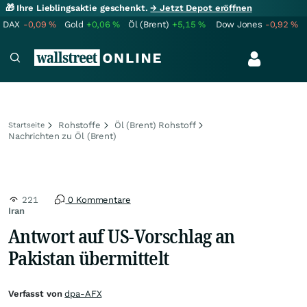
🎁 Ihre Lieblingsaktie geschenkt.
→ Jetzt Depot eröffnen
DAX
-0,09
%
Gold
+0,06
%
Öl (Brent)
+5,15
%
Dow Jones
-0,92
%
Rohstoffe
Öl (Brent) Rohstoff
Startseite
Nachrichten zu Öl (Brent)
221
0 Kommentare
Iran
Antwort auf US-Vorschlag an
Pakistan übermittelt
Verfasst von
dpa-AFX