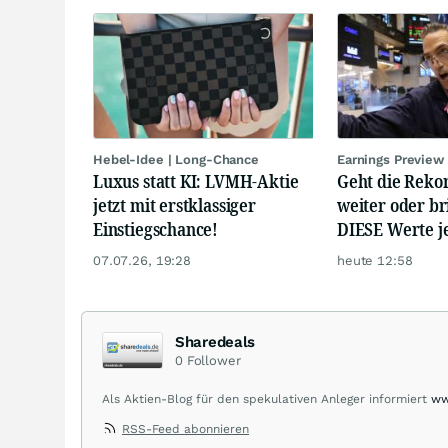
Hebel-Idee | Long-Chance
Earnings Preview
Luxus statt KI: LVMH-Aktie
Geht die Reko
jetzt mit erstklassiger
weiter oder br
Einstiegschance!
DIESE Werte je
07.07.26, 19:28
heute 12:58
Sharedeals
0
Follower
Als Aktien-Blog für den spekulativen Anleger informiert
ww
sharedeals.de insbesondere aktuelle Marktgeschehnisse i
RSS-Feed abonnieren