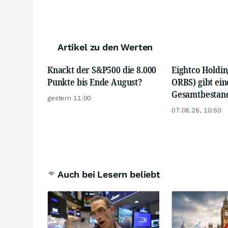
Artikel zu den Werten
Knackt der S&P500 die 8.000
Eightco Holdi
Punkte bis Ende August?
ORBS) gibt ei
Gesamtbestand
gestern 11:00
Millionen US-D
07.08.26, 10:50
darunter Open
Industries, me
ETH und fast 3
WLD-Token
Auch bei Lesern beliebt