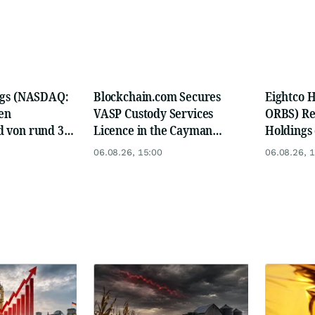
ngs (NASDAQ:
Blockchain.com Secures
Eightco 
nen
VASP Custody Services
ORBS) Re
 von rund 378
Licence in the Cayman
Holdings
ollar bekannt,
Islands
$378 Mill
06.08.26, 15:00
06.08.26, 
AI, Beast
OpenAI, B
hr als 16.000
More Tha
02 Millionen
Nearly 3
Tokens