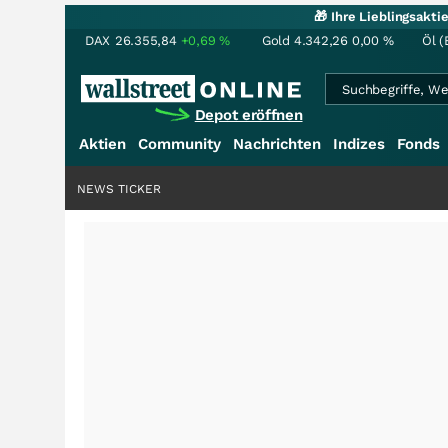
🎁 Ihre Lieblingsakt
DAX
26.355,84
+0,69
%
Gold
4.342,26
0,00
%
Öl (
Depot eröffnen
Aktien
Community
Nachrichten
Indizes
Fonds
NEWS TICKER