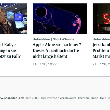
Hebel-Idee | Short-Chance
Hebel-Idee
rd-Rallye
Apple-Aktie viel zu teuer?
Jetzt kau
ingen sie
Dieses Allzeithoch dürfte
Profiteur
tzt zu Fall?
nicht lange halten!
Markt mal
14.07.26, 19:27
21.07.26, 
w.sharedeals.de
seit 2009 über wertpapierrelevante Themen. Dabei beleuc
m Small- und Micro-Cap-Bereich."