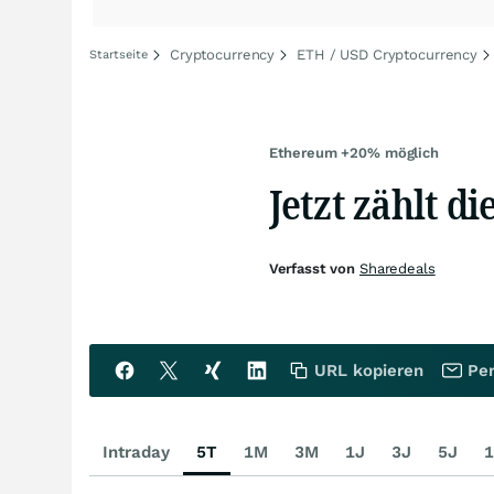
Cryptocurrency
ETH / USD Cryptocurrency
Startseite
Ethereum +20% möglich
Jetzt zählt d
Verfasst von
Sharedeals
URL kopieren
Per
Intraday
5T
1M
3M
1J
3J
5J
1