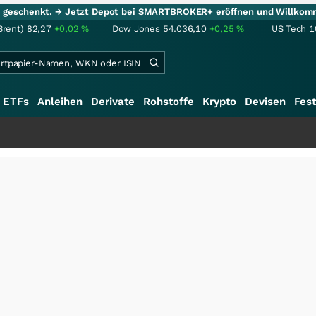
ie geschenkt.
→ Jetzt Depot bei SMARTBROKER+ eröffnen und Willkom
Brent)
82,27
+0,02
%
Dow Jones
54.036,10
+0,25
%
US Tech 1
ETFs
Anleihen
Derivate
Rohstoffe
Krypto
Devisen
Fest
+++