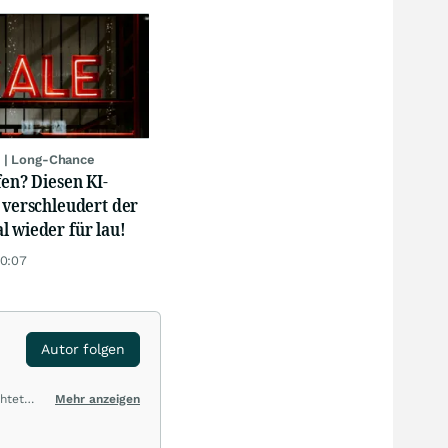
 | Long-Chance
fen? Diesen KI-
 verschleudert der
 wieder für lau!
20:07
Autor folgen
htet
Mehr anzeigen