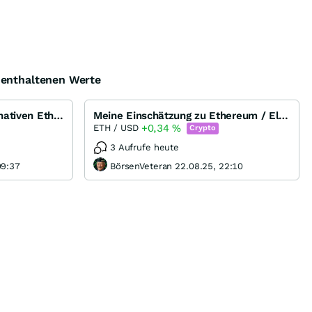
e enthaltenen Werte
Altcoins = die Bitcoin Alternativen Ethereum, Ripple, DASH, Litecoin, Monero oder Bitshares
Meine Einschätzung zu Ethereum / Elliot Wellen Analyse
+0,34
%
ETH / USD
Crypto
3 Aufrufe heute
09:37
BörsenVeteran 22.08.25, 22:10