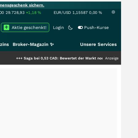
mensgeschenk sichern.
00
29.728,93
+1,18
%
EUR/USD
1,15587
0,00
%
Aktie geschenkt!
Login
Push-Kurse
zins
Broker-Magazin ✨
Unsere Services
Saga bei 0,53 CAD: Bewertet der Markt noch immer nur die Hälfte der Stor
Anzeige