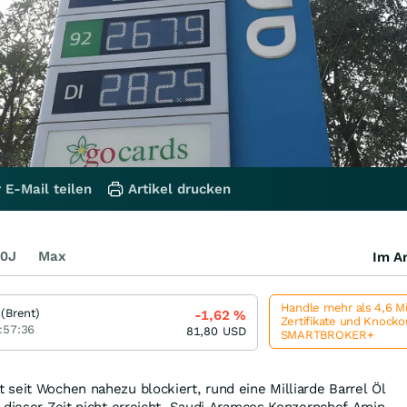
 E-Mail teilen
Artikel drucken
0J
Max
Im Ar
Handle mehr als 4,6 M
 (Brent)
-1,62
%
Zertifikate und Knock
:57:36
81,80
USD
SMARTBROKER+
seit Wochen nahezu blockiert, rund eine Milliarde Barrel Öl
 dieser Zeit nicht erreicht. Saudi Aramcos Konzernchef Amin