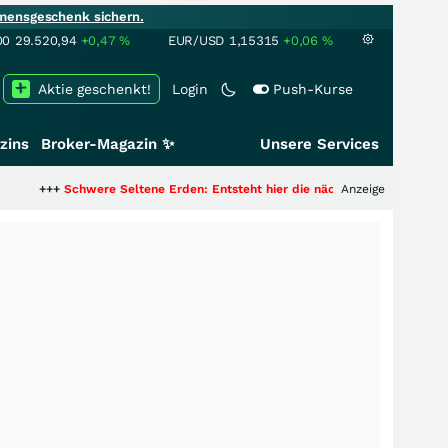
mensgeschenk sichern.
00
29.520,94
+0,47
%
EUR/USD
1,15315
+0,06
%
Aktie geschenkt!
Login
Push-Kurse
zins
Broker-Magazin ✨
Unsere Services
were Seltene Erden: Entsteht hier die nächste Milliardenstory?
Anzeige
+++