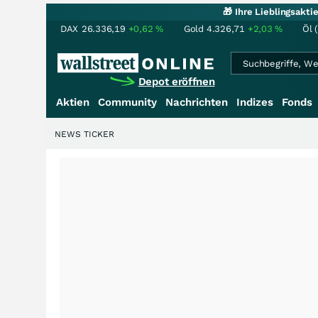
🎁 Ihre Lieblingsakt
DAX
26.336,19
+0,62
%
Gold
4.326,71
+2,03
%
Öl 
Depot eröffnen
Aktien
Community
Nachrichten
Indizes
Fonds
NEWS TICKER