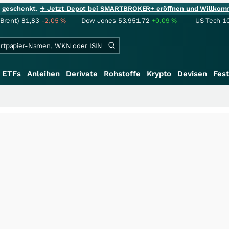
ie geschenkt.
→ Jetzt Depot bei SMARTBROKER+ eröffnen und Willkom
(Brent)
81,83
-2,05
%
Dow Jones
53.951,72
+0,09
%
US Tech 1
ETFs
Anleihen
Derivate
Rohstoffe
Krypto
Devisen
Fest
+++
Sch