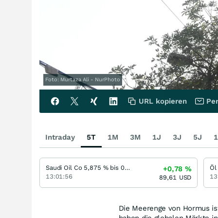
Foto: Murtaza Ali - NurPhoto
URL kopieren
Per
Intraday
5T
1M
3M
1J
3J
5J
1
Saudi Oil Co 5,875 % bis 07/64
Öl
+0,78
%
13:01:56
13
89,61
USD
Die Meerenge von Hormus ist 
haben die globalen Märkte in