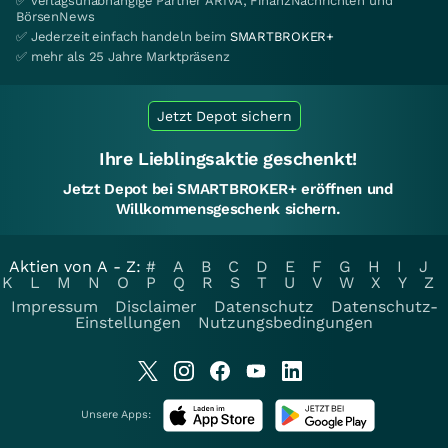
✅ verlagsunabhängige Partner ARIVA, FinanzNachrichten und
BörsenNews
✅ Jederzeit einfach handeln beim
SMARTBROKER+
✅ mehr als 25 Jahre Marktpräsenz
Jetzt Depot sichern
Ihre Lieblingsaktie geschenkt!
Jetzt Depot bei SMARTBROKER+ eröffnen und
Willkommensgeschenk sichern.
Aktien von A - Z:
#
A
B
C
D
E
F
G
H
I
J
K
L
M
N
O
P
Q
R
S
T
U
V
W
X
Y
Z
Impressum
Disclaimer
Datenschutz
Datenschutz-
Einstellungen
Nutzungsbedingungen
Unsere Apps: