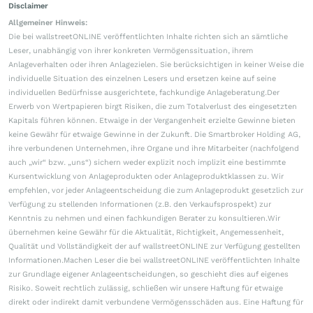
Disclaimer
Allgemeiner Hinweis:
Die bei wallstreetONLINE veröffentlichten Inhalte richten sich an sämtliche
Leser, unabhängig von ihrer konkreten Vermögenssituation, ihrem
Anlageverhalten oder ihren Anlagezielen. Sie berücksichtigen in keiner Weise die
individuelle Situation des einzelnen Lesers und ersetzen keine auf seine
individuellen Bedürfnisse ausgerichtete, fachkundige Anlageberatung.Der
Erwerb von Wertpapieren birgt Risiken, die zum Totalverlust des eingesetzten
Kapitals führen können. Etwaige in der Vergangenheit erzielte Gewinne bieten
keine Gewähr für etwaige Gewinne in der Zukunft. Die Smartbroker Holding AG,
ihre verbundenen Unternehmen, ihre Organe und ihre Mitarbeiter (nachfolgend
auch „wir“ bzw. „uns“) sichern weder explizit noch implizit eine bestimmte
Kursentwicklung von Anlageprodukten oder Anlageproduktklassen zu. Wir
empfehlen, vor jeder Anlageentscheidung die zum Anlageprodukt gesetzlich zur
Verfügung zu stellenden Informationen (z.B. den Verkaufsprospekt) zur
Kenntnis zu nehmen und einen fachkundigen Berater zu konsultieren.Wir
übernehmen keine Gewähr für die Aktualität, Richtigkeit, Angemessenheit,
Qualität und Vollständigkeit der auf wallstreetONLINE zur Verfügung gestellten
Informationen.Machen Leser die bei wallstreetONLINE veröffentlichten Inhalte
zur Grundlage eigener Anlageentscheidungen, so geschieht dies auf eigenes
Risiko. Soweit rechtlich zulässig, schließen wir unsere Haftung für etwaige
direkt oder indirekt damit verbundene Vermögensschäden aus. Eine Haftung für