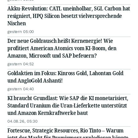
Akku-Revolution: CATL uneinholbar, SGL Carbon hat
resigniert, HPQ Silicon besetzt vielversprechende
Nischen
gestern 05:00
Der neue Goldrausch heißt Kernenergie! Wie
profitiert American Atomics vom KI-Boom, den
Amazon, Microsoft und SAP befeuern?
gestern 04:52
Goldaktien im Fokus: Kinross Gold, Lahontan Gold
und AngloGold Ashanti!
gestern 04:40
KI braucht Grundlast: Wie SAP die KI monetarisiert,
Standard Uranium die Uran-Lieferkette unterstützt
und Amazon Kernkraftwerke baut
04.08.26, 05:30
Fortescue, Strategic Resources, Rio Tinto – Warum
jetzt der Markt für Premiumerz explodieren könnte