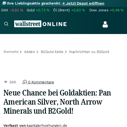
🎁 Ihre Lieblingsaktie geschenkt.
→ Jetzt Depot eröffnen
DAX
-0,51
%
Gold
+0,73
%
Öl (Brent)
+0,82
%
Dow Jones
+0,46
%
Aktien
B2Gold Aktie
Nachrichten zu B2Gold
Startseite
369
0 Kommentare
Neue Chance bei Goldaktien: Pan
American Silver, North Arrow
Minerals und B2Gold!
Verfasst von
kapitalerhoehungen.de