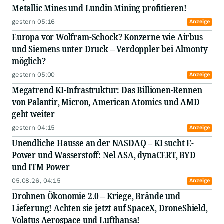
Metallic Mines und Lundin Mining profitieren!
Lesedauer von weniger als 3 Minuten.
gestern 05:16
Anzeige
Wir wünschen gute Unterhaltung und viel Erfolg
Europa vor Wolfram-Schock? Konzerne wie Airbus
an der Börse!
und Siemens unter Druck – Verdoppler bei Almonty
möglich?
gestern 05:00
Anzeige
Megatrend KI-Infrastruktur: Das Billionen-Rennen
von Palantir, Micron, American Atomics und AMD
geht weiter
gestern 04:15
Anzeige
Unendliche Hausse an der NASDAQ – KI sucht E-
Power und Wasserstoff: Nel ASA, dynaCERT, BYD
und ITM Power
05.08.26, 04:15
Anzeige
Drohnen Ökonomie 2.0 – Kriege, Brände und
Lieferung! Achten sie jetzt auf SpaceX, DroneShield,
Volatus Aerospace und Lufthansa!