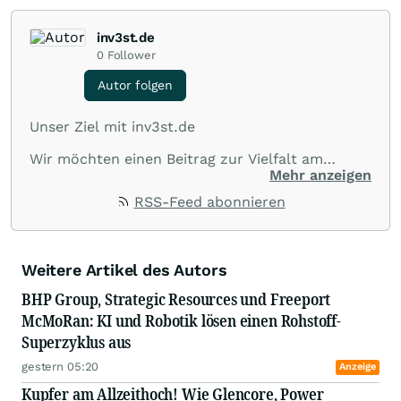
inv3st.de
0
Follower
Autor folgen
Unser Ziel mit inv3st.de
Wir möchten einen Beitrag zur Vielfalt am
Kapitalmarkt leisten und spannende
Mehr anzeigen
Informationen sowie Zusammenhänge von
RSS-Feed abonnieren
börsennotierten Unternehmen aus allen Teilen
der Welt veröffentlichen.
Wir suchen nach Informationen und
kommentieren aktuelle sowie zukünftige
Weitere Artikel des Autors
Themen und Trends, die Börsianer interessieren.
BHP Group, Strategic Resources und Freeport
Die Zahl 3 spielt dabei eine konzeptionelle Rolle:
McMoRan: KI und Robotik lösen einen Rohstoff-
I. je Kommentar werden 3 Unternehmen
Superzyklus aus
genannt,
gestern 05:20
II. mindestens 3 Themen oder Trends werden
Anzeige
erwähnt,
Kupfer am Allzeithoch! Wie Glencore, Power
III. die Kommentare umfassen jeweils eine