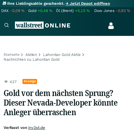
🎁 Ihre Lieblingsaktie geschenkt.
→ Jetzt Depot eröffnen
DAX
-0,09
%
Gold
+0,48
%
Öl (Brent)
+5,15
%
Dow Jones
-0,92
%
Aktien
Lahontan Gold Aktie
Startseite
Nachrichten zu Lahontan Gold
Anzeige
437
Gold vor dem nächsten Sprung?
Dieser Nevada-Developer könnte
Anleger überraschen
Verfasst von
inv3st.de