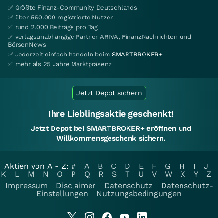
✅ Größte Finanz-Community Deutschlands
✅ über 550.000 registrierte Nutzer
✅ rund 2.000 Beiträge pro Tag
✅ verlagsunabhängige Partner ARIVA, FinanzNachrichten und
BörsenNews
✅ Jederzeit einfach handeln beim
SMARTBROKER+
✅ mehr als 25 Jahre Marktpräsenz
Jetzt Depot sichern
Ihre Lieblingsaktie geschenkt!
Jetzt Depot bei SMARTBROKER+ eröffnen und
Willkommensgeschenk sichern.
Aktien von A - Z:
#
A
B
C
D
E
F
G
H
I
J
K
L
M
N
O
P
Q
R
S
T
U
V
W
X
Y
Z
Impressum
Disclaimer
Datenschutz
Datenschutz-
Einstellungen
Nutzungsbedingungen