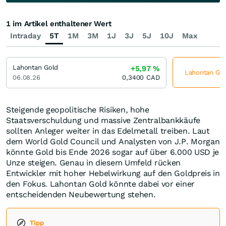
1 im Artikel enthaltener Wert
Intraday
5T
1M
3M
1J
3J
5J
10J
Max
Lahontan Gold
+5,97
%
Lahontan Gold
06.08.26
0,3400
CAD
Steigende geopolitische Risiken, hohe
Staatsverschuldung und massive Zentralbankkäufe
sollten Anleger weiter in das Edelmetall treiben. Laut
dem World Gold Council und Analysten von J.P. Morgan
könnte Gold bis Ende 2026 sogar auf über 6.000 USD je
Unze steigen. Genau in diesem Umfeld rücken
Entwickler mit hoher Hebelwirkung auf den Goldpreis in
den Fokus. Lahontan Gold könnte dabei vor einer
entscheidenden Neubewertung stehen.
Tipp