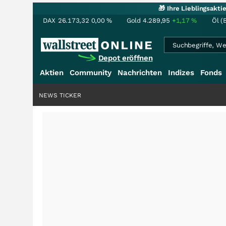
🎁 Ihre Lieblingsakt
DAX
26.173,32
0,00
%
Gold
4.289,95
+1,17
%
Öl (
Depot eröffnen
Aktien
Community
Nachrichten
Indizes
Fonds
NEWS TICKER