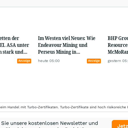
sowie zukünftige Themen und Trends, die Börsianer interessieren.
etten der
Im Westen viel Neues: Wie
BHP Grou
eniger als 3 Minuten.
EL ASA unter
Endeavour Mining und
Resource
 stark und
Perseus Mining in
McMoRan:
se!
 in
Westafrika Schwerpunkte
lösen ein
heute 05:00
gestern 05
Anzeige
Anzeige
ender Nische
setzen – Kobo Resources vor
Superzyk
Goldrausch?
eim Handel mit Turbo-Zertifikaten. Turbo-Zertifikate sind hoch risikoreiche P
 Sie unsere kostenlosen Newsletter und
Jetz