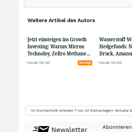
Unternehmen aus allen Teilen der Welt veröffentlichen.
Wir suchen nach Informationen und kommentieren aktuelle 
Weitere Artikel des Autors
Die Zahl 3 spielt dabei eine konzeptionelle Rolle:
I. je Kommentar werden 3 Unternehmen genannt,
II. mindestens 3 Themen oder Trends werden erwähnt,
Jetzt einsteigen ins Growth
Wasserstoff-W
III. die Kommentare umfassen jeweils eine Lesedauer von w
Investing: Warum Micron
Hedgefonds: N
Technoloy, Zefiro Methane
Druck, Amazon
Wir wünschen gute Unterhaltung und viel Erfolg an der Bör
und Bloom Energy Ihr
First Hydrogen
heute 05:30
heute 05:00
Anzeige
Portfolio beflügeln können
vielversprech
Im Durchschnitt erleiden 7 von 10 Kleinanlegern Verluste b
Abonnieren
Newsletter