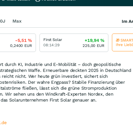
0J
Max
Im Ar
First Solar
-5,51
%
+19,94
%
🎁 SMART
Ihre Lieb
08:14:29
0,2400
EUR
225,00
EUR
t durch KI, Industrie und E-Mobilität – doch geopolitische
strategischen Waffe. Erneuerbare deckten 2025 in Deutschland
reicht nicht. Wer heute grün investiert, sichert sich
ostenrisiken. Der wahre Engpass? Stabile Finanzierung über
alströme fließen, lässt sich die grüne Stromproduktion
ren. Wir sehen uns den Windkraft-Experten Nordex, den
 das Solarunternehmen First Solar genauer an.
.de