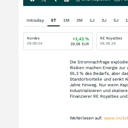
Intraday
5T
1M
3M
1J
3J
5J
1
Nordex
RE Royalties
+1,42
%
08:06:04
06.08.26
39,58
EUR
Die Stromnachfrage explodier
Risiken machen Energie zur 
55,3 % des Bedarfs, aber das 
Standortvorteile und senkt K
Jahre hinweg. Nur wenn Kapit
industrialisieren und skalie
Finanzierer RE Royalties und
Weiterlesen auf:
www.inv3st