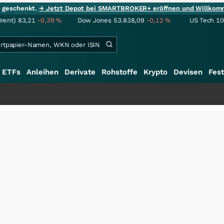
ie geschenkt.
→ Jetzt Depot bei SMARTBROKER+ eröffnen und Willkom
Brent)
83,21
-0,39
%
Dow Jones
53.838,09
-0,12
%
US Tech 1
ETFs
Anleihen
Derivate
Rohstoffe
Krypto
Devisen
Fest