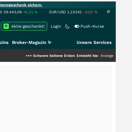
mensgeschenk sichern.
00
29.443,06
+0,21
%
EUR/USD
1,15241
-0,01
%
Aktie geschenkt!
Login
Push-Kurse
zins
Broker-Magazin ✨
Unsere Services
+++
Schwere Seltene Erden: Entsteht hier die nächste Milliardenstory?
Anzeige
+