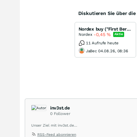
Diskutieren Sie über di
Nordex buy ("First Berlin")
-0,45
%
Nordex
Aktie
11 Aufrufe heute
JaBec 04.08.26, 08:36
inv3st.de
0
Follower
Unser Ziel mit inv3st.de
RSS-Feed abonnieren
Wir möchten einen Beitrag zur Vielfalt am Kapitalmarkt 