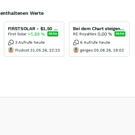
e enthaltenen Werte
FIRSTSOLAR - $1,50 pro Wp - Werden die etablierten Solarzellenhersteller unter Druck kommen?
Bei dem Chart steigen nur die Mutigen ein
+5,88
%
0,00
%
First Solar
RE Royalties
Aktie
Aktie
3 Aufrufe heute
6 Aufrufe heute
Frudost 31.05.26, 22:23
gergeo 05.08.26, 19:03
leisten und spannende Informationen sowie Zusammenhänge von börsennotier