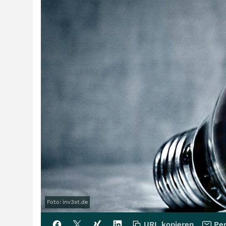
Foto: inv3st.de
URL kopieren
Per