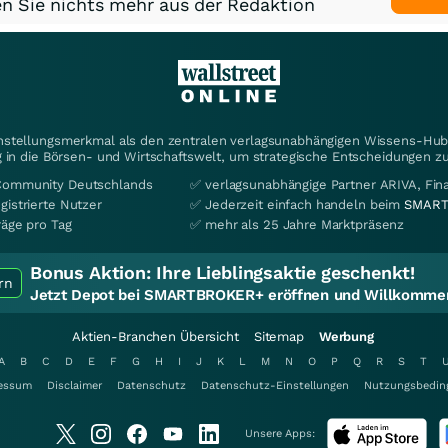
n Sie nichts mehr aus der Redaktion
instellungsmerkmal als den zentralen verlagsunabhängigen Wissens-Hub 
 in die Börsen- und Wirtschaftswelt, um strategische Entscheidungen zu
Community Deutschlands
✅ verlagsunabhängige Partner ARIVA, Fi
gistrierte Nutzer
✅ Jederzeit einfach handeln beim
SMART
räge pro Tag
✅ mehr als 25 Jahre Marktpräsenz
Bonus Aktion:
Ihre Lieblingsaktie geschenkt!
rn
Jetzt Depot bei SMARTBROKER+ eröffnen und Willkommen
Aktien-Branchen Übersicht
Sitemap
Werbung
A
B
C
D
E
F
G
H
I
J
K
L
M
N
O
P
Q
R
S
T
essum
Disclaimer
Datenschutz
Datenschutz-Einstellungen
Nutzungsbedin
Unsere Apps: