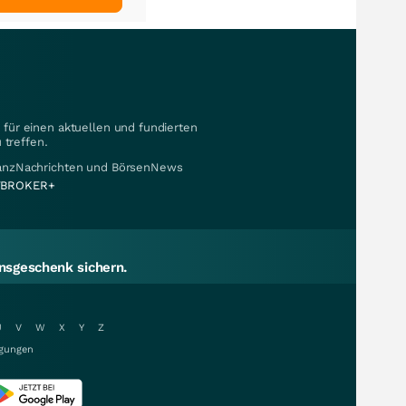
für einen aktuellen und fundierten
 treffen.
nanzNachrichten und BörsenNews
BROKER+
sgeschenk sichern.
U
V
W
X
Y
Z
gungen