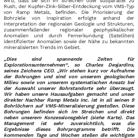
wird, dass sie sich im Streichen oder subparallel zu
Rush, der Kupfer-Zink-Silber-Entdeckung vom VMS-Typ
von Ramp Metals, befinden. Die Priorisierung der
Bohrziele von Inspiration erfolgte anhand der
Interpretation der regionalen Geologie und Strukturen,
zusammenfallender regionaler geophysikalischer
Anomalien und durch Fernerkundung (Satelliten)
identifizierter Anomalien sowie der Nähe zu bekannten
mineralisierten Trends im Gebiet.
„Dies sind spannende Zeiten für
Explorationsunternehmen“, so Charles Desjardins,
seines Zeichens CEO. „Wir stehen kurz vor Aufnahme
der Bohrungen und sind von unserem geologischen
Milieu sowie von unserem systematischen Ansatz bei
der Auswahl unserer Bohrstandorte sehr überzeugt.
Wir haben unsere Hausaufgaben gemacht und unser
direkter Nachbar Ramp Metals Inc. ist in all seinen 9
Bohrlöchern auf VMS-Mineralisierung gestoßen. Diese
Bohrungen befinden sich im Streichen und direkt
neben unserem Konzessionsgebiet (siehe Karte). Das
Management ist sehr zuversichtlich, was die
Ergebnisse dieses Bohrprogramms betrifft. Die
kommenden Tage und Wochen stellen die wichtigste