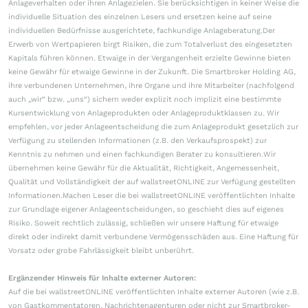
Anlageverhalten oder ihren Anlagezielen. Sie berücksichtigen in keiner Weise die
individuelle Situation des einzelnen Lesers und ersetzen keine auf seine
individuellen Bedürfnisse ausgerichtete, fachkundige Anlageberatung.Der
Erwerb von Wertpapieren birgt Risiken, die zum Totalverlust des eingesetzten
Kapitals führen können. Etwaige in der Vergangenheit erzielte Gewinne bieten
keine Gewähr für etwaige Gewinne in der Zukunft. Die Smartbroker Holding AG,
ihre verbundenen Unternehmen, ihre Organe und ihre Mitarbeiter (nachfolgend
auch „wir“ bzw. „uns“) sichern weder explizit noch implizit eine bestimmte
Kursentwicklung von Anlageprodukten oder Anlageproduktklassen zu. Wir
empfehlen, vor jeder Anlageentscheidung die zum Anlageprodukt gesetzlich zur
Verfügung zu stellenden Informationen (z.B. den Verkaufsprospekt) zur
Kenntnis zu nehmen und einen fachkundigen Berater zu konsultieren.Wir
übernehmen keine Gewähr für die Aktualität, Richtigkeit, Angemessenheit,
Qualität und Vollständigkeit der auf wallstreetONLINE zur Verfügung gestellten
Informationen.Machen Leser die bei wallstreetONLINE veröffentlichten Inhalte
zur Grundlage eigener Anlageentscheidungen, so geschieht dies auf eigenes
Risiko. Soweit rechtlich zulässig, schließen wir unsere Haftung für etwaige
direkt oder indirekt damit verbundene Vermögensschäden aus. Eine Haftung für
Vorsatz oder grobe Fahrlässigkeit bleibt unberührt.
Ergänzender Hinweis für Inhalte externer Autoren:
Auf die bei wallstreetONLINE veröffentlichten Inhalte externer Autoren (wie z.B.
von Gastkommentatoren, Nachrichtenagenturen oder nicht zur Smartbroker-