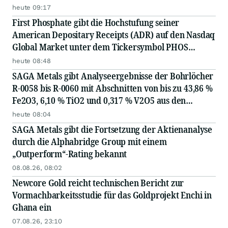
heute 09:17
First Phosphate gibt die Hochstufung seiner
American Depositary Receipts (ADR) auf den Nasdaq
Global Market unter dem Tickersymbol PHOS
bekannt
heute 08:48
SAGA Metals gibt Analyseergebnisse der Bohrlöcher
R-0058 bis R-0060 mit Abschnitten von bis zu 43,86 %
Fe2O3, 6,10 % TiO2 und 0,317 % V2O5 aus den
Bohrungen 2026 auf dem Projekt Radar für kritische
heute 08:04
Minerale in Labrador bekannt
SAGA Metals gibt die Fortsetzung der Aktienanalyse
durch die Alphabridge Group mit einem
„Outperform“-Rating bekannt
08.08.26, 08:02
Newcore Gold reicht technischen Bericht zur
Vormachbarkeitsstudie für das Goldprojekt Enchi in
Ghana ein
07.08.26, 23:10