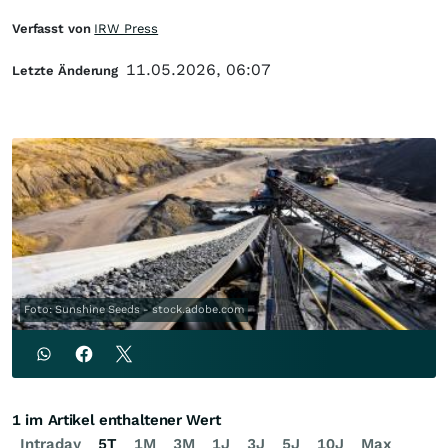
Verfasst von
IRW Press
11.05.2026, 06:07
Letzte Änderung
Foto: Sunshine Seeds - stock.adobe.com
1 im Artikel enthaltener Wert
Intraday
5T
1M
3M
1J
3J
5J
10J
Max