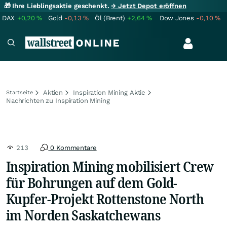
🎁 Ihre Lieblingsaktie geschenkt.
→ Jetzt Depot eröffnen
DAX
+0,20
%
Gold
-0,13
%
Öl (Brent)
+2,64
%
Dow Jones
-0,10
%
Aktien
Inspiration Mining Aktie
Startseite
Nachrichten zu Inspiration Mining
213
0 Kommentare
Inspiration Mining mobilisiert Crew
für Bohrungen auf dem Gold-
Kupfer-Projekt Rottenstone North
im Norden Saskatchewans