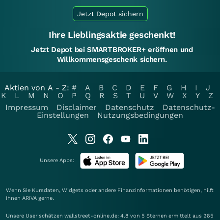
Jetzt Depot sichern
Ihre Lieblingsaktie geschenkt!
Jetzt Depot bei SMARTBROKER+ eröffnen und
Willkommensgeschenk sichern.
Aktien von A - Z:
#
A
B
C
D
E
F
G
H
I
J
K
L
M
N
O
P
Q
R
S
T
U
V
W
X
Y
Z
Impressum
Disclaimer
Datenschutz
Datenschutz-
Einstellungen
Nutzungsbedingungen
Unsere Apps:
Wenn Sie Kursdaten, Widgets oder andere Finanzinformationen benötigen, hilft
Ihnen
ARIVA
gerne.
Unsere User schätzen wallstreet-online.de: 4.8 von 5 Sternen ermittelt aus 285