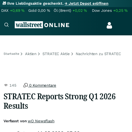
🎁 Ihre Lieblingsaktie geschenkt.
→ Jetzt Depot eröffnen
DAX
+0,69
%
Gold
0,00
%
Öl (Brent)
+0,02
%
Dow Jones
+0,25
%
Aktien
STRATEC Aktie
Nachrichten zu STRATEC
Startseite
145
0 Kommentare
STRATEC Reports Strong Q1 2026
Results
Verfasst von
wO Newsflash