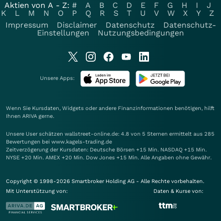
Aktien von A - Z:
#
A
B
C
D
E
F
G
H
I
J
K
L
M
N
O
P
Q
R
S
T
U
V
W
X
Y
Z
Impressum
Disclaimer
Datenschutz
Datenschutz-
Einstellungen
Nutzungsbedingungen
Unsere Apps:
Wenn Sie Kursdaten, Widgets oder andere Finanzinformationen benötigen, hilft
Ihnen
ARIVA
gerne.
Unsere User schätzen wallstreet-online.de: 4.8 von 5 Sternen ermittelt aus 285
Bewertungen bei www.kagels-trading.de
Zeitverzögerung der Kursdaten: Deutsche Börsen +15 Min. NASDAQ +15 Min.
NYSE +20 Min. AMEX +20 Min. Dow Jones +15 Min. Alle Angaben ohne Gewähr.
Copyright © 1998-2026 Smartbroker Holding AG - Alle Rechte vorbehalten.
Mit Unterstützung von:
Daten & Kurse von: