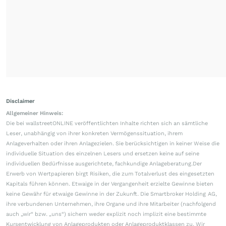
Disclaimer
Allgemeiner Hinweis:
Die bei wallstreetONLINE veröffentlichten Inhalte richten sich an sämtliche
Leser, unabhängig von ihrer konkreten Vermögenssituation, ihrem
Anlageverhalten oder ihren Anlagezielen. Sie berücksichtigen in keiner Weise die
individuelle Situation des einzelnen Lesers und ersetzen keine auf seine
individuellen Bedürfnisse ausgerichtete, fachkundige Anlageberatung.Der
Erwerb von Wertpapieren birgt Risiken, die zum Totalverlust des eingesetzten
Kapitals führen können. Etwaige in der Vergangenheit erzielte Gewinne bieten
keine Gewähr für etwaige Gewinne in der Zukunft. Die Smartbroker Holding AG,
ihre verbundenen Unternehmen, ihre Organe und ihre Mitarbeiter (nachfolgend
auch „wir“ bzw. „uns“) sichern weder explizit noch implizit eine bestimmte
Kursentwicklung von Anlageprodukten oder Anlageproduktklassen zu. Wir