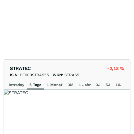
STRATEC
-2,18
%
ISIN:
DE000STRA555
WKN:
STRA55
Intraday
5 Tage
1 Monat
3M
1 Jahr
3J
5J
10J
Ma