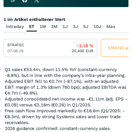
1 im Artikel enthaltener Wert
Intraday
5T
1M
3M
1J
3J
5J
10J
Max
STRATEC
-2,18
%
STRATEC jetz
07.08.26
20,400
EUR
Q1 sales €53.4m, down 11.5% YoY (constant-currency
-8.8%), but in line with the company’s intra-year planning.
Adjusted EBIT fell to €0.7m (‑87.1%), with an adjusted
EBIT margin of 1.3% (down 760 bps); adjusted EBITDA was
€4.7m (‑49.6%).
Adjusted consolidated net income was -€1.11m (adj. EPS -
€0.09) versus €3.16m (€0.26) in Q1/2025.
Free cash flow improved markedly to €18.6m (Q1/2025: -
€8.3m), driven by strong Systems sales and lower trade
receivables.
2026 guidance confirmed: constant-currency sales