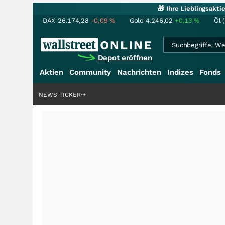
🎁 Ihre Lieblingsakt
DAX
26.174,28
-0,09
%
Gold
4.246,02
+0,13
%
Öl 
Depot eröffnen
Aktien
Community
Nachrichten
Indizes
Fonds
rdenstory?
+++
NEWS TICKER