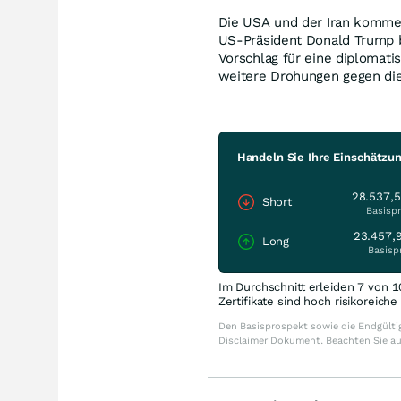
Die USA und der Iran kommen
US-Präsident Donald Trump b
Vorschlag für eine diplomati
weitere Drohungen gegen die
Handeln Sie Ihre Einschätzu
28.537,
Short
Basispr
23.457,
Long
Basisp
Im Durchschnitt erleiden 7 von 1
Zertifikate sind hoch risikoreich
Den Basisprospekt sowie die Endgültig
Disclaimer Dokument. Beachten Sie a