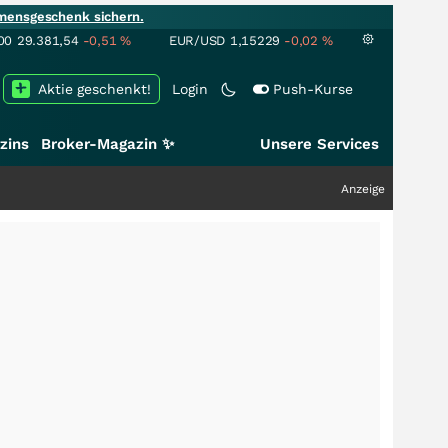
mensgeschenk sichern.
00
29.381,54
-0,51
%
EUR/USD
1,15229
-0,02
%
Aktie geschenkt!
Login
Push-Kurse
zins
Broker-Magazin ✨
Unsere Services
Anzeige