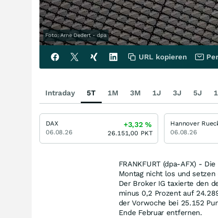
Foto: Arne Dedert - dpa
URL kopieren
Per
Intraday
5T
1M
3M
1J
3J
5J
1
DAX
Hannover Ruec
+3,32
%
06.08.26
06.08.26
26.151,00
PKT
FRANKFURT (dpa-AFX) - Die K
Montag nicht los und setzen 
Der Broker IG taxierte den d
minus 0,2 Prozent auf 24.289
der Vorwoche bei 25.152 Pun
Ende Februar entfernen.