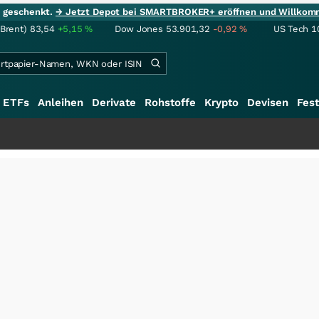
ie geschenkt.
→ Jetzt Depot bei SMARTBROKER+ eröffnen und Willkom
(Brent)
83,54
+5,15
%
Dow Jones
53.901,32
-0,92
%
US Tech 1
ETFs
Anleihen
Derivate
Rohstoffe
Krypto
Devisen
Fest