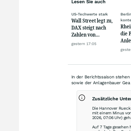
Lesen Sie auch
US-Techwerte stark
Berli
Wall Street legt zu,
konte
Rhei
DAX steigt nach
die 
Zahlen von
Anle
Telekom, Henkel
gestern 17:05
den 
geste
In der Berichtssaison stehe
sowie der Anlagenbauer Gea 
Zusätzliche Unt
Die Hannover Rueck 
mit einem Minus vo
2026, 07:06 Uhr) geh
Auf 7 Tage gesehen 