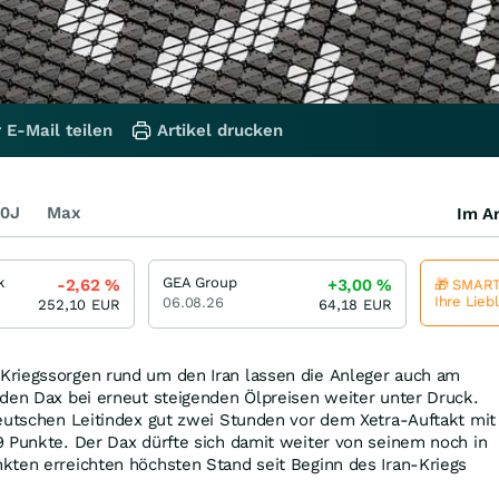
 E-Mail teilen
Artikel drucken
0J
Max
Im Ar
k
GEA Group
-2,62
%
+3,00
%
🎁 SMART
Ihre Lieb
06.08.26
252,10
EUR
64,18
EUR
riegssorgen rund um den Iran lassen die Anleger auch am
den Dax bei erneut steigenden Ölpreisen weiter unter Druck.
eutschen Leitindex gut zwei Stunden vor dem Xetra-Auftakt mit
 Punkte. Der Dax dürfte sich damit weiter von seinem noch in
kten erreichten höchsten Stand seit Beginn des Iran-Kriegs