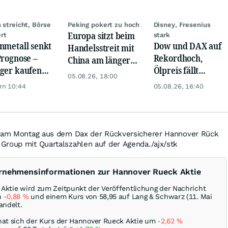
n streicht, Börse
Peking pokert zu hoch
Disney, Fresenius
Europa sitzt beim
rt
stark
nmetall senkt
Dow und DAX auf
Handelsstreit mit
Prognose –
Rekordhoch,
China am längeren
ger kaufen
Ölpreis fällt
Hebel
05.08.26, 18:00
Schock weg
weiter, Gold legt
rn 10:44
05.08.26, 16:40
zu
n am Montag aus dem Dax der Rückversicherer Hannover Rück
Group mit Quartalszahlen auf der Agenda./ajx/stk
ernehmensinformationen zur Hannover Rueck Aktie
Aktie wird zum Zeitpunkt der Veröffentlichung der Nachricht
n
-0,88
%
und einem Kurs von 58,95 auf Lang & Schwarz (11. Mai
andelt.
hat sich der Kurs der Hannover Rueck Aktie um
-2,62
%