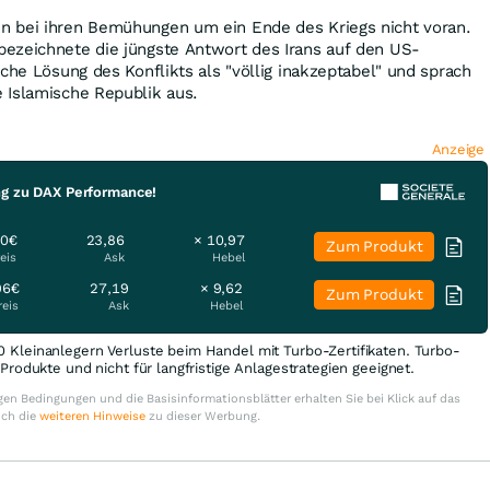
 bei ihren Bemühungen um ein Ende des Kriegs nicht voran.
ezeichnete die jüngste Antwort des Irans auf den US-
sche Lösung des Konflikts als "völlig inakzeptabel" und sprach
 Islamische Republik aus.
Anzeige
ng zu DAX Performance!
50€
23,86
× 10,97
Zum Produkt
eis
Ask
Hebel
96€
27,19
× 9,62
Zum Produkt
reis
Ask
Hebel
0 Kleinanlegern Verluste beim Handel mit Turbo-Zertifikaten. Turbo-
e Produkte und nicht für langfristige Anlagestrategien geeignet.
en Bedingungen und die Basisinformationsblätter erhalten Sie bei Klick auf das
uch die
weiteren Hinweise
zu dieser Werbung.