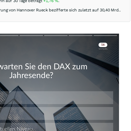
nn auf 30 Tage beträgt
+1,76
%
.
rung von Hannover Rueck bezifferte sich zuletzt auf 30,40 Mrd..
Skip
Skip