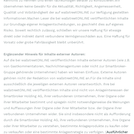
Kenntnis zu nehmen und einen fachkundigen Berater zu konsultieren.Wir
übernehmen keine Gewähr für die Aktualität, Richtigkeit, Angemessenheit,
Qualität und Vollständigkeit der auf wallstreetONLINE zur Verfügung gestellten
Informationen.Machen Leser die bei wallstreetONLINE veröffentlichten Inhalte
zur Grundlage eigener Anlageentscheidungen, so geschieht dies auf eigenes
Risiko. Soweit rechtlich zulässig, schließen wir unsere Haftung für etwaige
direkt oder indirekt damit verbundene Vermögensschäden aus. Eine Haftung für
Vorsatz oder grobe Fahrlässigkeit bleibt unberührt.
Ergänzender Hinweis für Inhalte externer Autoren:
Auf die bei wallstreetONLINE veröffentlichten Inhalte externer Autoren (wie z.B.
von Gastkommentatoren, Nachrichtenagenturen oder nicht zur Smartbroker-
Gruppe gehörende Unternehmen) haben wir keinen Einfluss. Externe Autoren
gehören nicht der Redaktion von wallstreetONLINE an.Für die Inhalte sind
ausschließlich die jeweiligen externen Autoren verantwortlich. Ihre bei
wallstreetONLINE veröffentlichten Inhalte sind nicht von Anlageinteressen der
Smartbroker Holding AG, ihrer verbundenen Unternehmen, ihrer Organe oder
ihrer Mitarbeiter bestimmt und spiegeln nicht notwendigerweise die Meinungen
und Auffassungen ihrer Organe oder ihrer Mitarbeiter bzw. der Organe ihrer
verbundenen Unternehmen wider. Sie sind insbesondere nicht als Aufforderung
durch die Smartbroker Holding AG, ihre verbundenen Unternehmen, ihre Organe
oder ihrer Mitarbeiter zu verstehen, bestimmte Anlageprodukte zu kaufen oder
zu verkaufen oder eine bestimmte Anlagestrategie zu verfolgen. (
Ausführlicher