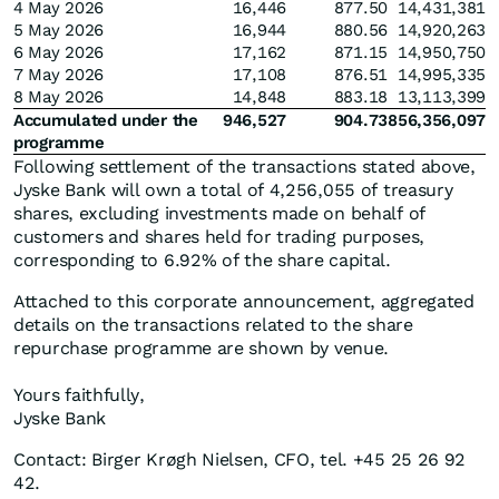
4 May 2026
16,446
877.50
14,431,381
5 May 2026
16,944
880.56
14,920,263
6 May 2026
17,162
871.15
14,950,750
7 May 2026
17,108
876.51
14,995,335
8 May 2026
14,848
883.18
13,113,399
Accumulated under the
946,527
904.73
856,356,097
programme
Following settlement of the transactions stated above,
Jyske Bank will own a total of 4,256,055 of treasury
shares, excluding investments made on behalf of
customers and shares held for trading purposes,
corresponding to 6.92% of the share capital.
Attached to this corporate announcement, aggregated
details on the transactions related to the share
repurchase programme are shown by venue.
Yours faithfully,
Jyske Bank
Contact: Birger Krøgh Nielsen, CFO, tel. +45 25 26 92
42.