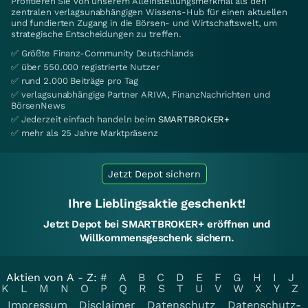
Profitieren Sie von unserem Alleinstellungsmerkmal als den
zentralen verlagsunabhängigen Wissens-Hub für einen aktuellen
und fundierten Zugang in die Börsen- und Wirtschaftswelt, um
strategische Entscheidungen zu treffen.
✅ Größte Finanz-Community Deutschlands
✅ über 550.000 registrierte Nutzer
✅ rund 2.000 Beiträge pro Tag
✅ verlagsunabhängige Partner ARIVA, FinanzNachrichten und
BörsenNews
✅ Jederzeit einfach handeln beim
SMARTBROKER+
✅ mehr als 25 Jahre Marktpräsenz
Jetzt Depot sichern
Ihre Lieblingsaktie geschenkt!
Jetzt Depot bei SMARTBROKER+ eröffnen und
Willkommensgeschenk sichern.
Aktien von A - Z:
#
A
B
C
D
E
F
G
H
I
J
K
L
M
N
O
P
Q
R
S
T
U
V
W
X
Y
Z
Impressum
Disclaimer
Datenschutz
Datenschutz-