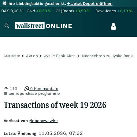
🎁 Ihre Lieblingsaktie geschenkt.
→ Jetzt Depot eröffnen
DAX
0,00
%
Gold
+0,50
%
Öl (Brent)
+0,99
%
Dow Jones
+0,19
%
Aktien
Jyske Bank Aktie
Nachrichten zu Jyske Bank
Startseite
113
0 Kommentare
Share repurchase programme
Transactions of week 19 2026
Verfasst von
globenewswire
11.05.2026, 07:32
Letzte Änderung