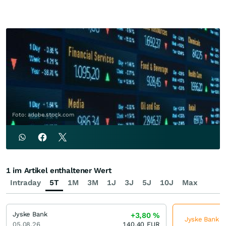
Foto: adobe.stock.com
1 im Artikel enthaltener Wert
Intraday
5T
1M
3M
1J
3J
5J
10J
Max
Jyske Bank
+3,80
%
Jyske Bank je
05.08.26
140,40
EUR