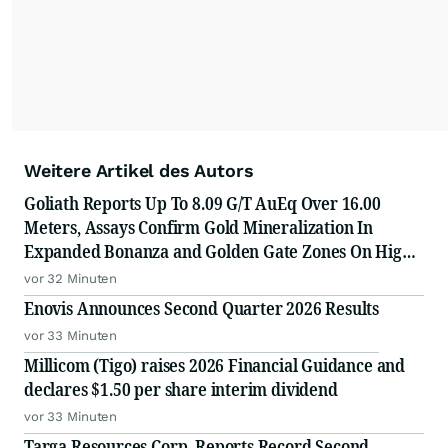
Weitere Artikel des Autors
Goliath Reports Up To 8.09 G/T AuEq Over 16.00
Meters, Assays Confirm Gold Mineralization In
Expanded Bonanza and Golden Gate Zones On High-
Grade Gold Surebet Discovery, Golden Triangle, B.C.
vor 32 Minuten
Enovis Announces Second Quarter 2026 Results
vor 33 Minuten
Millicom (Tigo) raises 2026 Financial Guidance and
declares $1.50 per share interim dividend
vor 33 Minuten
Targa Resources Corp. Reports Record Second