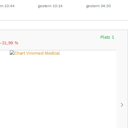
Schock weg
Crash vernichtet
Deutsche Telekom,
rn 10:44
gestern 10:14
gestern 04:30
Milliarden
Siemens, Airbnb &
Lyft
Platz 1
-21,99
%