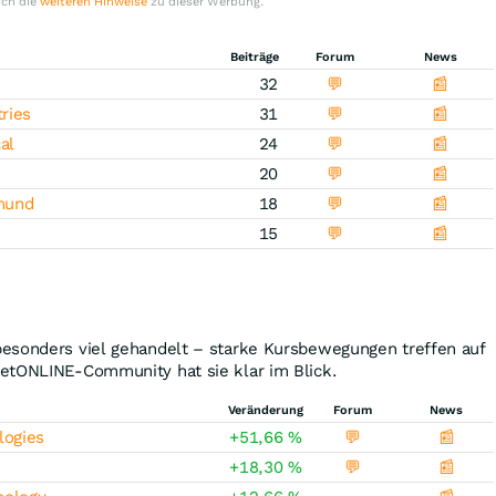
uch die
weiteren Hinweise
zu dieser Werbung.
Beiträge
Forum
News
32
💬
📰
ries
31
💬
📰
al
24
💬
📰
20
💬
📰
mund
18
💬
📰
15
💬
📰
esonders viel gehandelt – starke Kursbewegungen treffen auf
etONLINE-Community hat sie klar im Blick.
Veränderung
Forum
News
logies
+51,66
%
💬
📰
+18,30
%
💬
📰