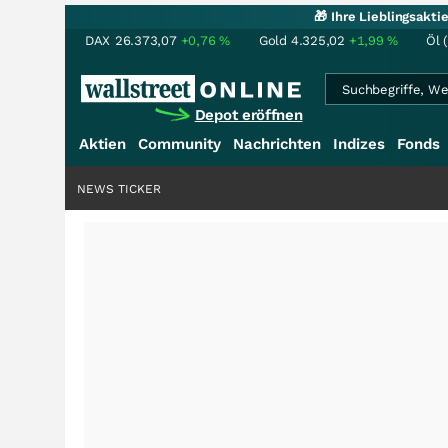
🎁 Ihre Lieblingsakt
DAX
26.373,07
+0,76
%
Gold
4.325,02
+1,99
%
Öl 
Depot eröffnen
Aktien
Community
Nachrichten
Indizes
Fonds
NEWS TICKER