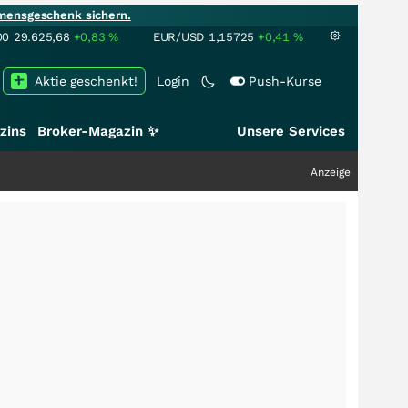
mensgeschenk sichern.
00
29.625,68
+0,83
%
EUR/USD
1,15725
+0,41
%
Aktie geschenkt!
Login
Push-Kurse
zins
Broker-Magazin ✨
Unsere Services
Anzeige
+++
Schwer