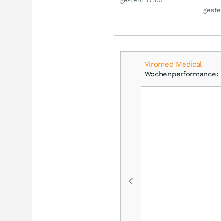
gestern 17:05
den 
geste
Viromed Medical
Wochenperformance: