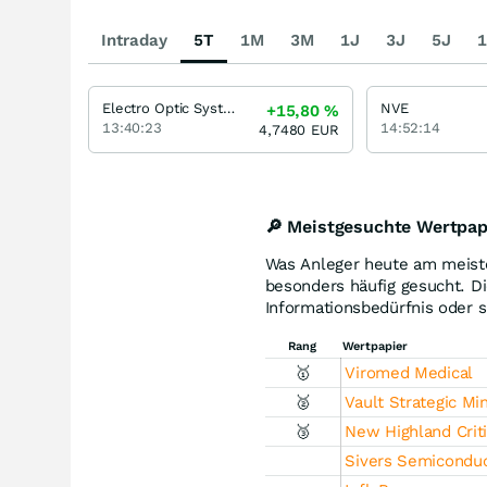
Intraday
5T
1M
3M
1J
3J
5J
1
Electro Optic Systems
NVE
+15,80
%
13:40:23
14:52:14
4,7480
EUR
🔎 Meistgesuchte Wertpap
Was Anleger heute am meiste
besonders häufig gesucht. Die
Informationsbedürfnis oder s
Rang
Wertpapier
🥇
Viromed Medical
🥈
Vault Strategic Mi
🥉
New Highland Criti
Sivers Semicondu