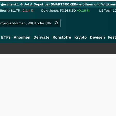
ie geschenkt.
→ Jetzt Depot bei SMARTBROKER+ eröffnen und Willkom
(Brent)
81,75
-2,14
%
Dow Jones
53.988,50
+0,16
%
US Tech 1
ETFs
Anleihen
Derivate
Rohstoffe
Krypto
Devisen
Fest