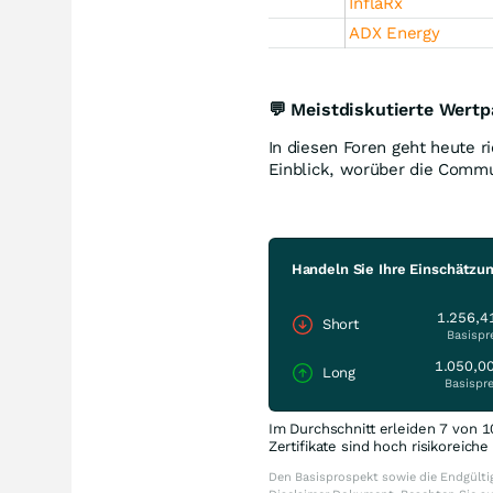
InflaRx
ADX Energy
💬 Meistdiskutierte Wertp
In diesen Foren geht heute ri
Einblick, worüber die Commun
Handeln Sie Ihre Einschätzun
1.256,4
Short
Basispr
1.050,0
Long
Basispre
Im Durchschnitt erleiden 7 von 1
Zertifikate sind hoch risikoreich
Den Basisprospekt sowie die Endgültig