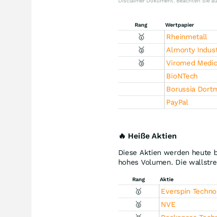
Disclaimer Dokument. Beachten Sie a
Rang
Wertpapier
🥇
Rheinmetall
🥈
Almonty Indust
🥉
Viromed Medic
BioNTech
Borussia Dort
PayPal
🔥 Heiße Aktien
Diese Aktien werden heute b
hohes Volumen. Die wallstre
Rang
Aktie
🥇
Everspin Techno
🥈
NVE