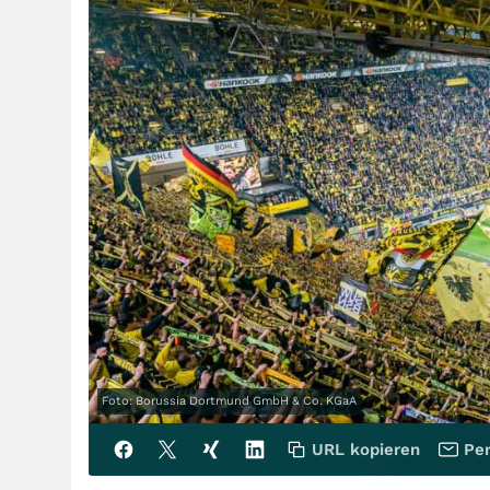
Foto: Borussia Dortmund GmbH & Co. KGaA
URL kopieren
Per