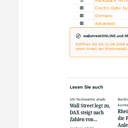
🥉
Rackspace Tech
🟥
Electro Optic S
🟥
Shimano
🟥
Advantest
wallstreetONLINE und S
Eröffnen Sie bis 31.08.2026
einen Anteil der Rheinmetall
Lesen Sie auch
US-Techwerte stark
Berli
Wall Street legt zu,
konte
Rhei
DAX steigt nach
die 
Zahlen von
Anle
Telekom, Henkel