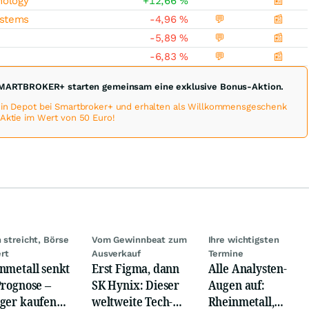
nology
+12,66
%
📰
ystems
-4,96
%
💬
📰
-5,89
%
💬
📰
-6,83
%
💬
📰
MARTBROKER+ starten gemeinsam eine exklusive Bonus-Aktion.
 ein Depot bei Smartbroker+ und erhalten als Willkommensgeschenk
-Aktie im Wert von 50 Euro!
n streicht, Börse
Vom Gewinnbeat zum
Ihre wichtigsten
rt
Ausverkauf
Termine
nmetall senkt
Erst Figma, dann
Alle Analysten-
Prognose –
SK Hynix: Dieser
Augen auf:
ger kaufen
weltweite Tech-
Rheinmetall,