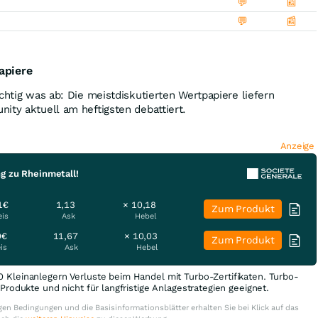
💬
📰
💬
📰
apiere
chtig was ab: Die meistdiskutierten Wertpapiere liefern
ity aktuell am heftigsten debattiert.
Anzeige
g zu Rheinmetall!
1€
1,13
× 10,18
Zum Produkt
eis
Ask
Hebel
0€
11,67
× 10,03
Zum Produkt
is
Ask
Hebel
0 Kleinanlegern Verluste beim Handel mit Turbo-Zertifikaten. Turbo-
e Produkte und nicht für langfristige Anlagestrategien geeignet.
en Bedingungen und die Basisinformationsblätter erhalten Sie bei Klick auf das