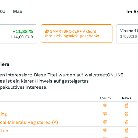
0J
Max
Im Ar
Viromed 
+11,88
%
🎁 SMARTBROKER+ Aktion!
Ihre Lieblingsaktie geschenkt
14:38:16
114,00
EUR
iere
n interessiert: Diese Titel wurden auf wallstreetONLINE
s ist ein klarer Hinweis auf gesteigertes
pekulatives Interesse.
Forum
News
💬
📰
ning
💬
📰
cal Minerals Registered (A)
💬
📰
ctors
💬
📰