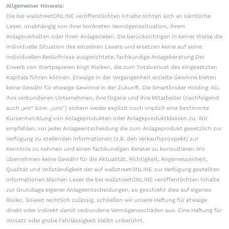
Allgemeiner Hinweis:
Die bei wallstreetONLINE veröffentlichten Inhalte richten sich an sämtliche
Leser, unabhängig von ihrer konkreten Vermögenssituation, ihrem
Anlageverhalten oder ihren Anlagezielen. Sie berücksichtigen in keiner Weise die
individuelle Situation des einzelnen Lesers und ersetzen keine auf seine
individuellen Bedürfnisse ausgerichtete, fachkundige Anlageberatung.Der
Erwerb von Wertpapieren birgt Risiken, die zum Totalverlust des eingesetzten
Kapitals führen können. Etwaige in der Vergangenheit erzielte Gewinne bieten
keine Gewähr für etwaige Gewinne in der Zukunft. Die Smartbroker Holding AG,
ihre verbundenen Unternehmen, ihre Organe und ihre Mitarbeiter (nachfolgend
auch „wir“ bzw. „uns“) sichern weder explizit noch implizit eine bestimmte
Kursentwicklung von Anlageprodukten oder Anlageproduktklassen zu. Wir
empfehlen, vor jeder Anlageentscheidung die zum Anlageprodukt gesetzlich zur
Verfügung zu stellenden Informationen (z.B. den Verkaufsprospekt) zur
Kenntnis zu nehmen und einen fachkundigen Berater zu konsultieren.Wir
übernehmen keine Gewähr für die Aktualität, Richtigkeit, Angemessenheit,
Qualität und Vollständigkeit der auf wallstreetONLINE zur Verfügung gestellten
Informationen.Machen Leser die bei wallstreetONLINE veröffentlichten Inhalte
zur Grundlage eigener Anlageentscheidungen, so geschieht dies auf eigenes
Risiko. Soweit rechtlich zulässig, schließen wir unsere Haftung für etwaige
direkt oder indirekt damit verbundene Vermögensschäden aus. Eine Haftung für
Vorsatz oder grobe Fahrlässigkeit bleibt unberührt.