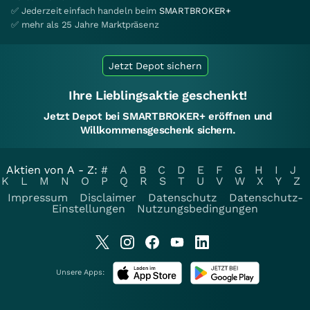
✅ Jederzeit einfach handeln beim
SMARTBROKER+
✅ mehr als 25 Jahre Marktpräsenz
Jetzt Depot sichern
Ihre Lieblingsaktie geschenkt!
Jetzt Depot bei SMARTBROKER+ eröffnen und
Willkommensgeschenk sichern.
Aktien von A - Z:
#
A
B
C
D
E
F
G
H
I
J
K
L
M
N
O
P
Q
R
S
T
U
V
W
X
Y
Z
Impressum
Disclaimer
Datenschutz
Datenschutz-
Einstellungen
Nutzungsbedingungen
Unsere Apps: