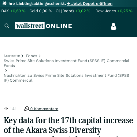
🎁 Ihre Lieblingsaktie geschenkt.
→ Jetzt Depot eröffnen
DAX
+0,69
%
Gold
0,00
%
Öl (Brent)
+0,02
%
Dow Jones
+0,25
%
Fonds
Startseite
Swiss Prime Site Solutions Investment Fund (SPSS IF) Commercial
Fonds
Nachrichten zu Swiss Prime Site Solutions Investment Fund (SPSS
IF) Commercial
141
0 Kommentare
Key data for the 17th capital increase
of the Akara Swiss Diversity