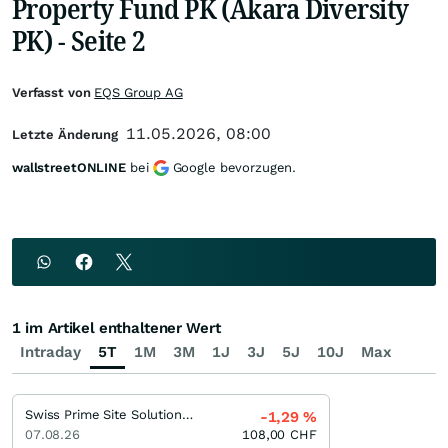
Property Fund PK (Akara Diversity
PK) - Seite 2
Verfasst von
EQS Group AG
11.05.2026, 08:00
Letzte Änderung
wallstreetONLINE
bei
Google bevorzugen.
1 im Artikel enthaltener Wert
Intraday
5T
1M
3M
1J
3J
5J
10J
Max
Swiss Prime Site Solutions Investment Fund (SPSS IF) Commercial
-1,29
%
07.08.26
108,00
CHF