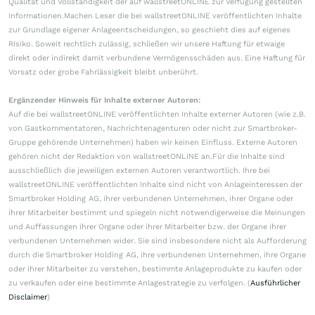
Qualität und Vollständigkeit der auf wallstreetONLINE zur Verfügung gestellten
Informationen.Machen Leser die bei wallstreetONLINE veröffentlichten Inhalte
zur Grundlage eigener Anlageentscheidungen, so geschieht dies auf eigenes
Risiko. Soweit rechtlich zulässig, schließen wir unsere Haftung für etwaige
direkt oder indirekt damit verbundene Vermögensschäden aus. Eine Haftung für
Vorsatz oder grobe Fahrlässigkeit bleibt unberührt.
Ergänzender Hinweis für Inhalte externer Autoren:
Auf die bei wallstreetONLINE veröffentlichten Inhalte externer Autoren (wie z.B.
von Gastkommentatoren, Nachrichtenagenturen oder nicht zur Smartbroker-
Gruppe gehörende Unternehmen) haben wir keinen Einfluss. Externe Autoren
gehören nicht der Redaktion von wallstreetONLINE an.Für die Inhalte sind
ausschließlich die jeweiligen externen Autoren verantwortlich. Ihre bei
wallstreetONLINE veröffentlichten Inhalte sind nicht von Anlageinteressen der
Smartbroker Holding AG, ihrer verbundenen Unternehmen, ihrer Organe oder
ihrer Mitarbeiter bestimmt und spiegeln nicht notwendigerweise die Meinungen
und Auffassungen ihrer Organe oder ihrer Mitarbeiter bzw. der Organe ihrer
verbundenen Unternehmen wider. Sie sind insbesondere nicht als Aufforderung
durch die Smartbroker Holding AG, ihre verbundenen Unternehmen, ihre Organe
oder ihrer Mitarbeiter zu verstehen, bestimmte Anlageprodukte zu kaufen oder
zu verkaufen oder eine bestimmte Anlagestrategie zu verfolgen. (
Ausführlicher
Disclaimer
)