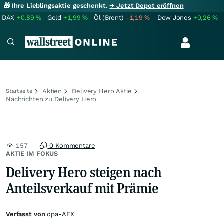
🎁 Ihre Lieblingsaktie geschenkt.
→ Jetzt Depot eröffnen
DAX
+0,89
%
Gold
+1,99
%
Öl (Brent)
-1,19
%
Dow Jones
+0,26
%
Aktien
Delivery Hero Aktie
Startseite
Nachrichten zu Delivery Hero
157
0 Kommentare
AKTIE IM FOKUS
Delivery Hero steigen nach
Anteilsverkauf mit Prämie
Verfasst von
dpa-AFX