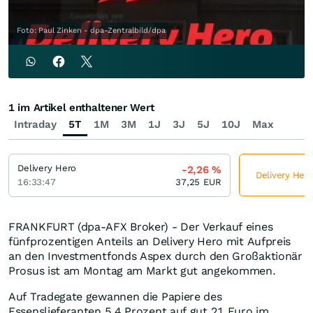
Foto: Paul Zinken - dpa-Zentralbild/dpa
1 im Artikel enthaltener Wert
Intraday
5T
1M
3M
1J
3J
5J
10J
Max
Delivery Hero
-2,26
%
Delivery Hero
16:33:47
37,25
EUR
FRANKFURT (dpa-AFX Broker) - Der Verkauf eines
fünfprozentigen Anteils an Delivery Hero mit Aufpreis
an den Investmentfonds Aspex durch den Großaktionär
Prosus ist am Montag am Markt gut angekommen.
Auf Tradegate gewannen die Papiere des
Essenslieferanten 5,4 Prozent auf gut 21 Euro im