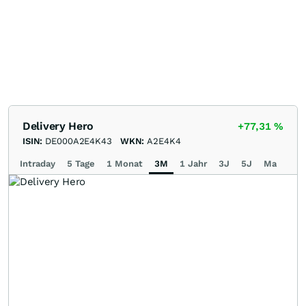
Delivery Hero
+77,31
%
ISIN:
DE000A2E4K43
WKN:
A2E4K4
Intraday
5 Tage
1 Monat
3M
1 Jahr
3J
5J
Max