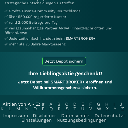
strategische Entscheidungen zu treffen.
✅ Größte Finanz-Community Deutschlands
✅ über 550.000 registrierte Nutzer
✅ rund 2.000 Beiträge pro Tag
✅ verlagsunabhängige Partner ARIVA, FinanzNachrichten und
BörsenNews
✅ Jederzeit einfach handeln beim
SMARTBROKER+
✅ mehr als 25 Jahre Marktpräsenz
Jetzt Depot sichern
Ihre Lieblingsaktie geschenkt!
Jetzt Depot bei SMARTBROKER+ eröffnen und
Willkommensgeschenk sichern.
Aktien von A - Z:
#
A
B
C
D
E
F
G
H
I
J
K
L
M
N
O
P
Q
R
S
T
U
V
W
X
Y
Z
Impressum
Disclaimer
Datenschutz
Datenschutz-
Einstellungen
Nutzungsbedingungen