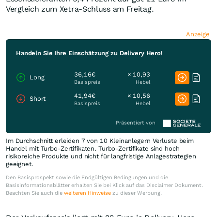
Vergleich zum Xetra-Schluss am Freitag.
Anzeige
Handeln Sie Ihre Einschätzung zu Delivery Hero!
36,16€
× 10,93
Long
Basispreis
Hebel
41,94€
× 10,56
Short
Basispreis
Hebel
Präsentiert von
Im Durchschnitt erleiden 7 von 10 Kleinanlegern Verluste beim
Handel mit Turbo-Zertifikaten. Turbo-Zertifikate sind hoch
risikoreiche Produkte und nicht für langfristige Anlagestrategien
geeignet.
Den Basisprospekt sowie die Endgültigen Bedingungen und die
Basisinformationsblätter erhalten Sie bei Klick auf das Disclaimer Dokument.
Beachten Sie auch die
weiteren Hinweise
zu dieser Werbung.