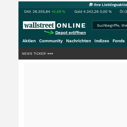
🎁 Ihre Lieblingsakt
DAX
26.355,84
+0,69
%
Gold
4.342,26
0,00
%
Öl (
Depot eröffnen
Aktien
Community
Nachrichten
Indizes
Fonds
rdenstory?
+++
NEWS TICKER