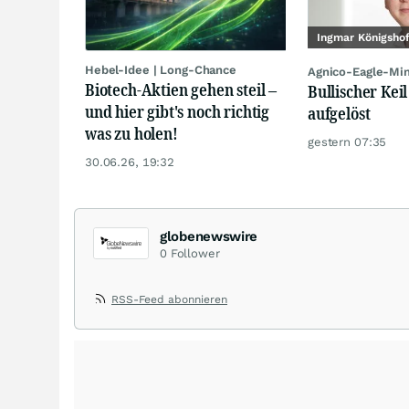
Ingmar Königsho
Hebel-Idee | Long-Chance
Agnico-Eagle-Mi
Biotech-Aktien gehen steil –
Bullischer Keil
und hier gibt's noch richtig
aufgelöst
was zu holen!
gestern 07:35
30.06.26, 19:32
globenewswire
0
Follower
RSS-Feed abonnieren