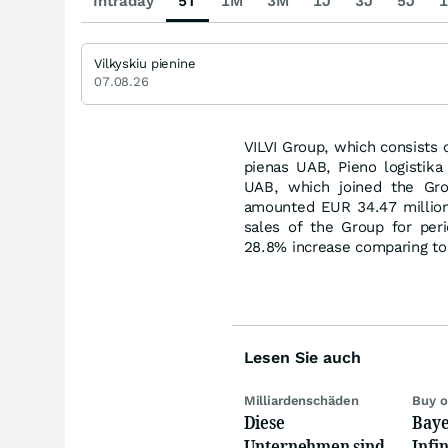
Intraday
5T
1M
3M
1J
3J
5J
1
Vilkyskiu pienine
07.08.26
VILVI Group, which consists
pienas UAB, Pieno logistika
UAB, which joined the Gro
amounted EUR 34.47 million
sales of the Group for per
28.8% increase comparing to 
Lesen Sie auch
Milliardenschäden
Buy o
Diese
Baye
Unternehmen sind
Infi