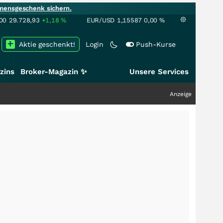
mensgeschenk sichern.
00
29.728,93
+1,18
%
EUR/USD
1,15587
0,00
%
Aktie geschenkt!
Login
Push-Kurse
zins
Broker-Magazin ✨
Unsere Services
Anzeige