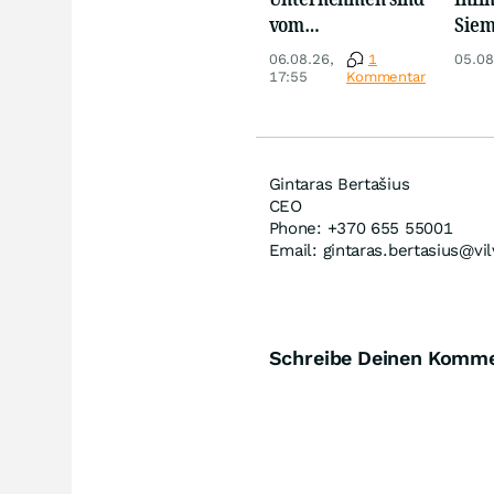
vom
Siem
Niedrigwasser
Anal
06.08.26,
1
05.08
besonders
des 
17:55
Kommentar
betroffen
Gintaras Bertašius
CEO
Phone: +370 655 55001
Email: gintaras.bertasius@vil
Schreibe Deinen Komm