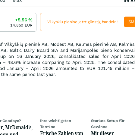
0J
Max
Im Ar
+5,56
%
SM
Vilkyskiu pienine jetzt günstig handeln!
14,850
EUR
 of Vilkyškių pieninė AB, Modest AB, Kelmės pieninė AB, Kelmės
 AB, Baltic Dairy Board SIA and Marijampolės pieno konservai
up on 16 January 2026, consolidated sales for April 2026
 – 48.6% increase comparing to April 2025. The consolidated
iod January – April 2026 amounted to EUR 121.45 million –
the same period last year.
r Goodbye?
Ihre wichtigsten
Starkes Setup für
r, McDonald's,
Termine
Gewinne
Frische Zahlen von
Mit dieser
neon und