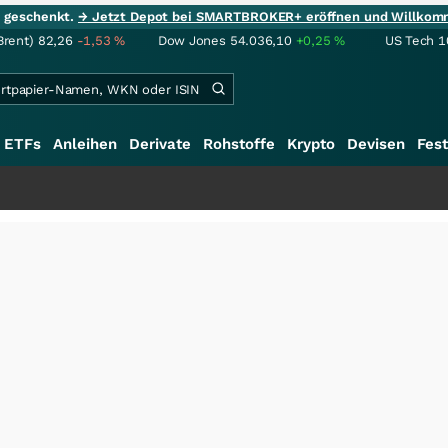
ie geschenkt.
→ Jetzt Depot bei SMARTBROKER+ eröffnen und Willkom
Brent)
82,26
-1,53
%
Dow Jones
54.036,10
+0,25
%
US Tech 1
ETFs
Anleihen
Derivate
Rohstoffe
Krypto
Devisen
Fest