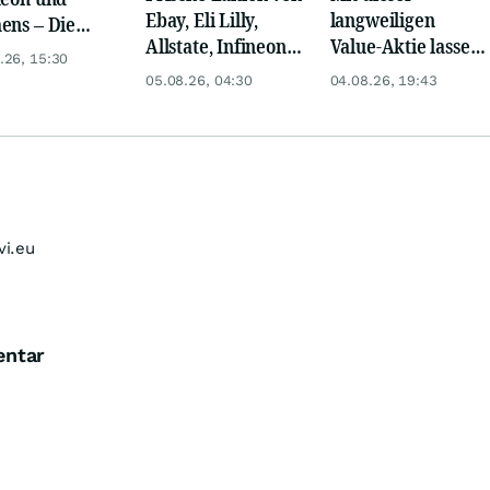
Ebay, Eli Lilly,
langweiligen
ens – Die
Allstate, Infineon,
Value-Aktie lassen
ystenstimmen
.26, 15:30
Novo Nordisk,
sich jetzt +100 %
Tages
05.08.26, 04:30
04.08.26, 19:43
Disney
und mehr
verdienen!
vi.eu
entar