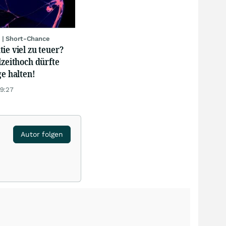
 | Short-Chance
ie viel zu teuer?
lzeithoch dürfte
ge halten!
19:27
Autor folgen