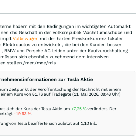
zerne hadern mit den Bedingungen im wichtigsten Automarkt
ihnen das Geschäft in der Volksrepublik Wachstumsschübe und
kämpft
Volkswagen
mit der harten Preiskonkurrenz lokaler
e Elektroautos zu entwickeln, die bei den Kunden besser
, BMW und Porsche AG leiden unter der Kaufzurückhaltung
müssen sich ebenfalls zunehmend dem intensiven
len stellen./men/mne/mis
rnehmensinformationen zur Tesla Aktie
d zum Zeitpunkt der Veröffentlichung der Nachricht mit einem
einem Kurs von 81,76 auf Tradegate (11. Mai 2026, 08:48 Uhr)
hat sich der Kurs der Tesla Aktie um
+7,25
%
verändert. Der
beträgt
-19,63
%
.
ung von Tesla bezifferte sich zuletzt auf 1,10 Bil..