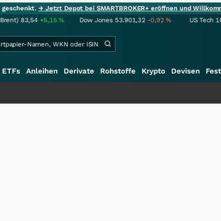
ie geschenkt.
→ Jetzt Depot bei SMARTBROKER+ eröffnen und Willkom
(Brent)
83,54
+5,15
%
Dow Jones
53.901,32
-0,92
%
US Tech 1
ETFs
Anleihen
Derivate
Rohstoffe
Krypto
Devisen
Fest
+++
Sch