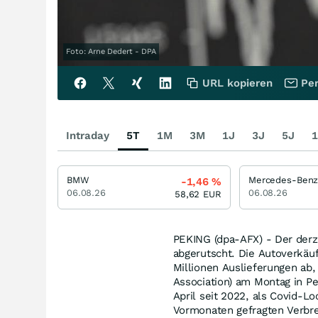
Foto: Arne Dedert - DPA
URL kopieren
Per
Intraday
5T
1M
3M
1J
3J
5J
1
BMW
-1,46
%
06.08.26
06.08.26
58,62
EUR
PEKING (dpa-AFX) - Der derze
abgerutscht. Die Autoverkäu
Millionen Auslieferungen ab
Association) am Montag in Pe
April seit 2022, als Covid-L
Vormonaten gefragten Verbre