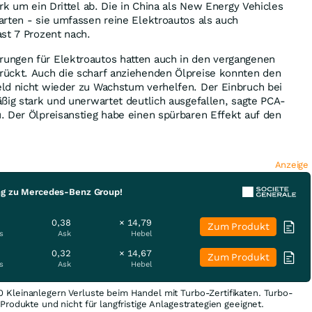
rk um ein Drittel ab. Die in China als New Energy Vehicles
rten - sie umfassen reine Elektroautos als auch
st 7 Prozent nach.
ungen für Elektroautos hatten auch in den vergangenen
ückt. Auch die scharf anziehenden Ölpreise konnten den
ld nicht wieder zu Wachstum verhelfen. Der Einbruch bei
ßig stark und unerwartet deutlich ausgefallen, sagte PCA-
. Der Ölpreisanstieg habe einen spürbaren Effekt auf den
Anzeige
ng zu Mercedes-Benz Group!
0,38
× 14,79
Zum Produkt
s
Ask
Hebel
0,32
× 14,67
Zum Produkt
s
Ask
Hebel
0 Kleinanlegern Verluste beim Handel mit Turbo-Zertifikaten. Turbo-
e Produkte und nicht für langfristige Anlagestrategien geeignet.