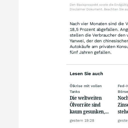
Den Basisprospekt sowie die Endgültig
Disclaimer Dokument. Beachten Sie a
Nach vier Monaten sind die 
18,5 Prozent abgefallen. Ang
stellen die Verbraucher den 
Yanwei, der den chinesischen
Autokäufe am privaten Konsu
fünf Jahren gefallen.
Lesen Sie auch
Ölkrise mit vollen
Fed-H
Tanks
Börs
Die weltweiten
Noch
Ölvorräte sind
Zins
kaum gesunken,
steh
trotz Krise
Rau
gestern 19:28
geste