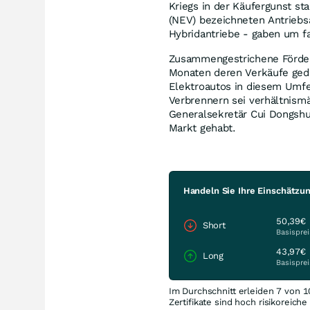
Kriegs in der Käufergunst sta
(NEV) bezeichneten Antriebsa
Hybridantriebe - gaben um fa
Zusammengestrichene Förder
Monaten deren Verkäufe gedr
Elektroautos in diesem Umfe
Verbrennern sei verhältnismä
Generalsekretär Cui Dongshu
Markt gehabt.
Handeln Sie Ihre Einschätzu
50,39€
Short
Basisprei
43,97€
Long
Basisprei
Im Durchschnitt erleiden 7 von 1
Zertifikate sind hoch risikoreich