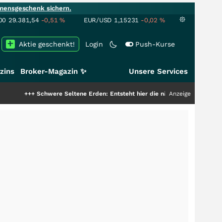
mensgeschenk sichern.
00
29.381,54
-0,51
%
EUR/USD
1,15231
-0,02
%
Aktie geschenkt!
Login
Push-Kurse
zins
Broker-Magazin ✨
Unsere Services
were Seltene Erden: Entsteht hier die nächste Milliardenstory?
Anzeige
+++