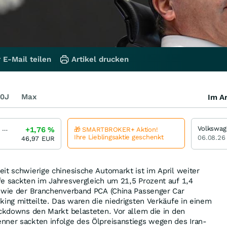
 E-Mail teilen
Artikel drucken
0J
Max
Im Ar
Mercedes-Benz Group
+1,76
%
🎁 SMARTBROKER+ Aktion!
Ihre Lieblingsaktie geschenkt
06.08.26
46,97
EUR
it schwierige chinesische Automarkt ist im April weiter
fe sackten im Jahresvergleich um 21,5 Prozent auf 1,4
, wie der Branchenverband PCA (China Passenger Car
king mitteilte. Das waren die niedrigsten Verkäufe in einem
ockdowns den Markt belasteten. Vor allem die in den
nner sackten infolge des Ölpreisanstiegs wegen des Iran-