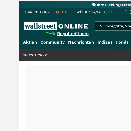
🎁 Ihre Lieblingsakt
DAX
26.174,28
-0,09
%
Gold
4.266,84
+0,62
%
Öl 
Depot eröffnen
Aktien
Community
Nachrichten
Indizes
Fonds
NEWS TICKER