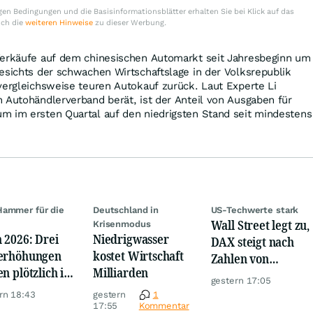
en Bedingungen und die Basisinformationsblätter erhalten Sie bei Klick auf das
uch die
weiteren Hinweise
zu dieser Werbung.
Verkäufe auf dem chinesischen Automarkt seit Jahresbeginn um
esichts der schwachen Wirtschaftslage in der Volksrepublik
vergleichsweise teuren Autokauf zurück. Laut Experte Li
 Autohändlerverband berät, ist der Anteil von Ausgaben für
m im ersten Quartal auf den niedrigsten Stand seit mindestens
ammer für die
Deutschland in
US-Techwerte stark
Wall Street legt zu,
e
Krisenmodus
 2026: Drei
Niedrigwasser
DAX steigt nach
erhöhungen
kostet Wirtschaft
Zahlen von
en plötzlich im
Milliarden
Telekom, Henkel
gestern 17:05
m
rn 18:43
gestern
1
17:55
Kommentar