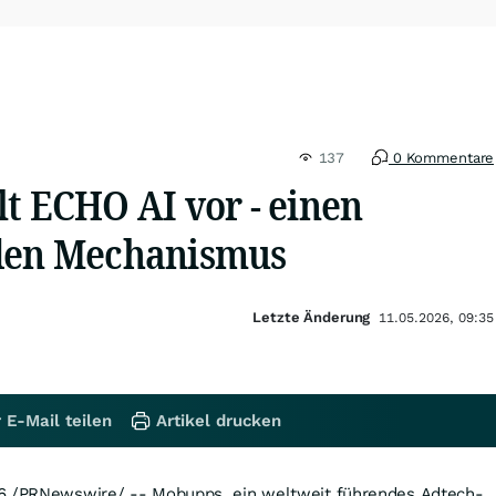
137
0 Kommentare
t ECHO AI vor - einen
nden Mechanismus
Letzte Änderung
11.05.2026, 09:35
 E-Mail teilen
Artikel drucken
6
/PRNewswire/ -- Mobupps, ein weltweit führendes Adtech-