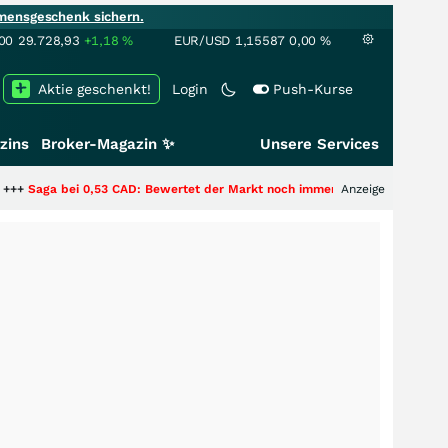
mensgeschenk sichern.
00
29.728,93
+1,18
%
EUR/USD
1,15587
0,00
%
Aktie geschenkt!
Login
Push-Kurse
zins
Broker-Magazin ✨
Unsere Services
,53 CAD: Bewertet der Markt noch immer nur die Hälfte der Story?
Anzeige
+++