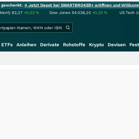
ie geschenkt.
→ Jetzt Depot bei SMARTBROKER+ eröffnen und Willkom
Brent)
82,27
+0,02
%
Dow Jones
54.036,10
+0,25
%
US Tech 1
ETFs
Anleihen
Derivate
Rohstoffe
Krypto
Devisen
Fest
+++
Saga bei 0