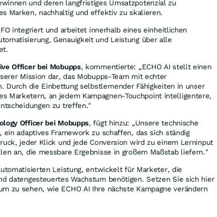
winnen und deren langfristiges Umsatzpotenzial zu
s Marken, nachhaltig und effektiv zu skalieren.
FO integriert und arbeitet innerhalb eines einheitlichen
tomatisierung, Genauigkeit und Leistung über alle
et.
ive Officer bei Mobupps
, kommentierte: „ECHO AI stellt einen
unserer Mission dar, das Mobupps-Team mit echter
n. Durch die Einbettung selbstlernender Fähigkeiten in unser
s Marketern, an jedem Kampagnen-Touchpoint intelligentere,
Entscheidungen zu treffen."
ology Officer bei Mobupps
, fügt hinzu: „Unsere technische
, ein adaptives Framework zu schaffen, das sich ständig
ruck, jeder Klick und jede Conversion wird zu einem Lerninput
len an, die messbare Ergebnisse in großem Maßstab liefern."
automatisierten Leistung, entwickelt für Marketer, die
und datengesteuertes Wachstum benötigen. Setzen Sie sich hier
 um zu sehen, wie ECHO AI Ihre nächste Kampagne verändern