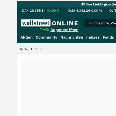
🎁 Ihre Lieblingsakt
DAX
26.355,84
+0,69
%
Gold
4.342,26
0,00
%
Öl (
Depot eröffnen
Aktien
Community
Nachrichten
Indizes
Fonds
NEWS TICKER