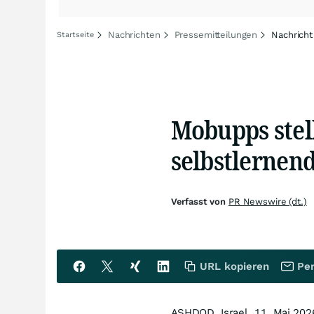
Nachrichten
Pressemitteilungen
Nachricht
Startseite
Mobupps stell
selbstlerne
Verfasst von
PR Newswire (dt.)
URL kopieren
Per
ASHDOD, Israel
,
11. Mai 202