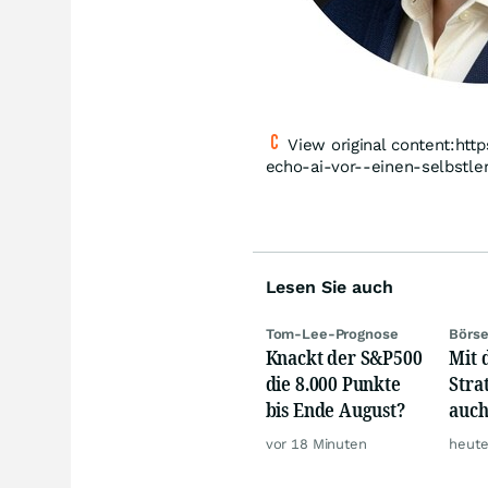
View original content:ht
echo-ai-vor--einen-selbst
Lesen Sie auch
Tom-Lee-Prognose
Börse
Knackt der S&P500
Mit 
die 8.000 Punkte
Stra
bis Ende August?
auch
zuve
vor 18 Minuten
heute
unte