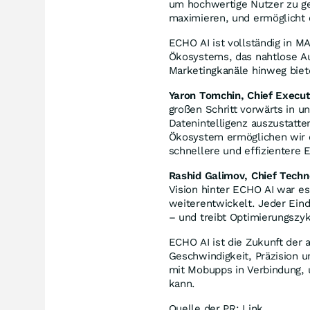
um hochwertige Nutzer zu ge
maximieren, und ermöglicht e
ECHO AI ist vollständig in MA
Ökosystems, das nahtlose Au
Marketingkanäle hinweg biet
Yaron Tomchin, Chief Execut
großen Schritt vorwärts in 
Datenintelligenz auszustatte
Ökosystem ermöglichen wir e
schnellere und effizientere 
Rashid Galimov, Chief Techn
Vision hinter ECHO AI war es
weiterentwickelt. Jeder Eind
– und treibt Optimierungszyk
ECHO AI ist die Zukunft der 
Geschwindigkeit, Präzision 
mit Mobupps in Verbindung,
kann.
Quelle der PR: Link