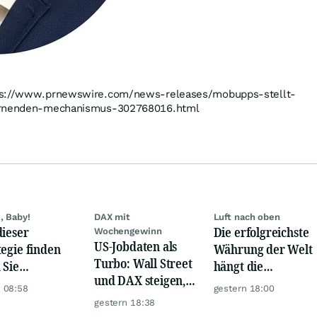
tps://www.prnewswire.com/news-releases/mobupps-stellt-
lernenden-mechanismus-302768016.html
, Baby!
DAX mit
Luft nach oben
dieser
Die erfolgreichste
Wochengewinn
US-Jobdaten als
tegie finden
Währung der Welt
Turbo: Wall Street
 Sie
hängt die
und DAX steigen,
rlässig
Konkurrenz ab
 08:58
gestern 18:00
Gold glänzt
rbewertete
gestern 18:38