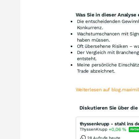
Was Sie in dieser Analyse 
Die entscheidenden Gewinn
Konkurrenz.
Wachstumschancen mit Signa
haben müssen.
Oft übersehene Risiken – wa
Der Vergleich mit Branchen
entsteht.
Meine persönliche Einschätz
Trade abzeichnet.
Weiterlesen auf blog.maximi
Diskutieren Sie über di
thyssenkrupp - stahl ins d
+0,06
%
ThyssenKrupp
Aktie
28 Aufrufe heute