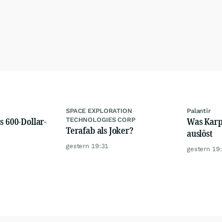
SPACE EXPLORATION
Palantir
s 600-Dollar-
Was Karps
TECHNOLOGIES CORP
Terafab als Joker?
auslöst
gestern 19:31
gestern 19