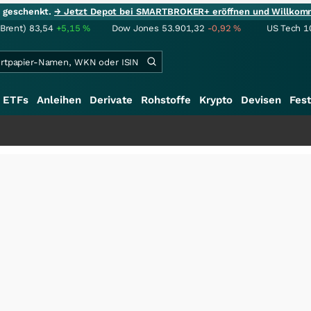
ie geschenkt.
→ Jetzt Depot bei SMARTBROKER+ eröffnen und Willkom
(Brent)
83,54
+5,15
%
Dow Jones
53.901,32
-0,92
%
US Tech 1
ETFs
Anleihen
Derivate
Rohstoffe
Krypto
Devisen
Fest