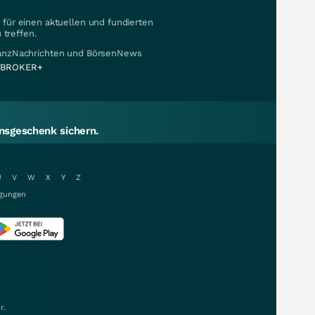
für einen aktuellen und fundierten
 treffen.
nanzNachrichten und BörsenNews
BROKER+
sgeschenk sichern.
U
V
W
X
Y
Z
gungen
r.