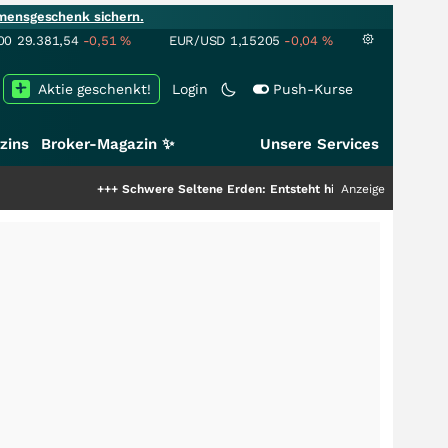
mensgeschenk sichern.
00
29.381,54
-0,51
%
EUR/USD
1,15205
-0,04
%
Aktie geschenkt!
Login
Push-Kurse
zins
Broker-Magazin ✨
Unsere Services
+++
Schwere Seltene Erden: Entsteht hier die nächste Milliardenstory
Anzeige