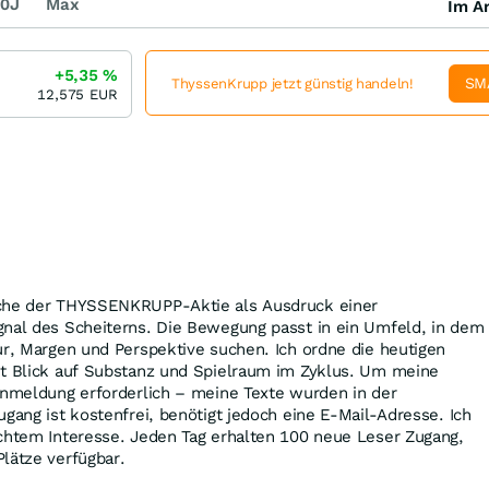
0J
Max
Im Ar
+5,35
%
SM
ThyssenKrupp jetzt günstig handeln!
12,575
EUR
äche der THYSSENKRUPP-Aktie als Ausdruck einer
gnal des Scheiterns. Die Bewegung passt in ein Umfeld, in dem
ur, Margen und Perspektive suchen. Ich ordne die heutigen
it Blick auf Substanz und Spielraum im Zyklus. Um meine
Anmeldung erforderlich – meine Texte wurden in der
ugang ist kostenfrei, benötigt jedoch eine E-Mail-Adresse. Ich
echtem Interesse. Jeden Tag erhalten 100 neue Leser Zugang,
lätze verfügbar.