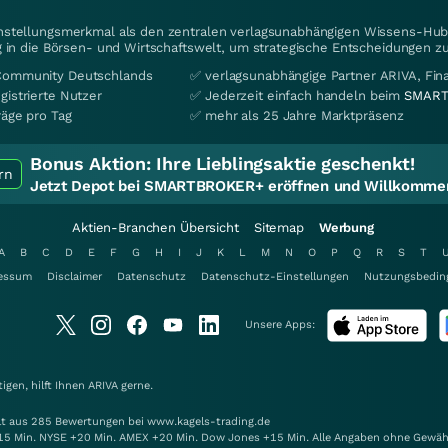
instellungsmerkmal als den zentralen verlagsunabhängigen Wissens-Hub 
 in die Börsen- und Wirtschaftswelt, um strategische Entscheidungen zu
Community Deutschlands
✅ verlagsunabhängige Partner ARIVA, Fi
gistrierte Nutzer
✅ Jederzeit einfach handeln beim
SMART
räge pro Tag
✅ mehr als 25 Jahre Marktpräsenz
Bonus Aktion:
Ihre Lieblingsaktie geschenkt!
rn
Jetzt Depot bei SMARTBROKER+ eröffnen und Willkommen
Aktien-Branchen Übersicht
Sitemap
Werbung
A
B
C
D
E
F
G
H
I
J
K
L
M
N
O
P
Q
R
S
T
essum
Disclaimer
Datenschutz
Datenschutz-Einstellungen
Nutzungsbedin
Unsere Apps:
gen, hilft Ihnen
ARIVA
gerne.
elt aus 285 Bewertungen bei www.kagels-trading.de
15 Min. NYSE +20 Min. AMEX +20 Min. Dow Jones +15 Min. Alle Angaben ohne Gewäh