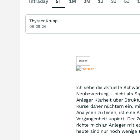
Intraday
5T
1M
3M
1J
3J
5J
1
ThyssenKrupp
06.08.26
Beliebt
Ich sehe die aktuelle Schw
Neubewertung – nicht als Si
Anleger Klarheit über Strukt
Kurse daher nüchtern ein, m
Analysen zu lesen, ist eine 
Vergangenheit kopiert. Der Z
richte mich an Anleger mit 
heute sind nur noch wenige P