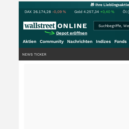
🎁 Ihre Lieblingsakt
DAX
26.174,28
-0,09
%
Gold
4.257,34
+0,40
%
Öl 
Depot eröffnen
Aktien
Community
Nachrichten
Indizes
Fonds
NEWS TICKER