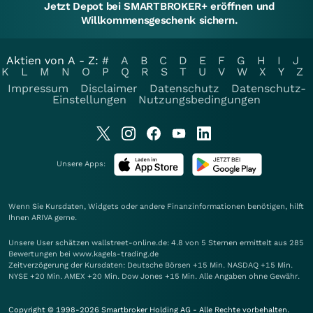
Jetzt Depot bei SMARTBROKER+ eröffnen und
Willkommensgeschenk sichern.
Aktien von A - Z:
#
A
B
C
D
E
F
G
H
I
J
K
L
M
N
O
P
Q
R
S
T
U
V
W
X
Y
Z
Impressum
Disclaimer
Datenschutz
Datenschutz-
Einstellungen
Nutzungsbedingungen
Unsere Apps:
Wenn Sie Kursdaten, Widgets oder andere Finanzinformationen benötigen, hilft
Ihnen
ARIVA
gerne.
Unsere User schätzen wallstreet-online.de: 4.8 von 5 Sternen ermittelt aus 285
Bewertungen bei www.kagels-trading.de
Zeitverzögerung der Kursdaten: Deutsche Börsen +15 Min. NASDAQ +15 Min.
NYSE +20 Min. AMEX +20 Min. Dow Jones +15 Min. Alle Angaben ohne Gewähr.
Copyright © 1998-2026 Smartbroker Holding AG - Alle Rechte vorbehalten.