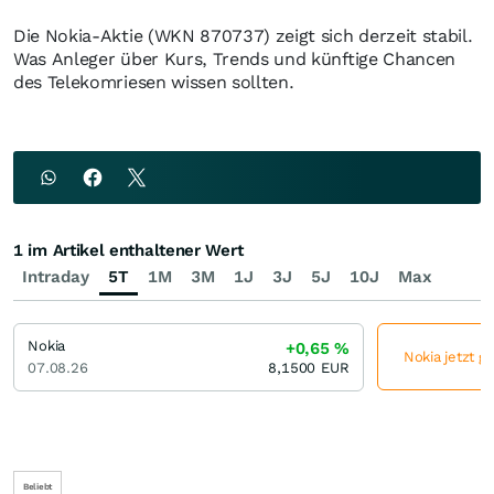
Die Nokia-Aktie (WKN 870737) zeigt sich derzeit stabil.
Was Anleger über Kurs, Trends und künftige Chancen
des Telekomriesen wissen sollten.
1 im Artikel enthaltener Wert
Intraday
5T
1M
3M
1J
3J
5J
10J
Max
Nokia
+0,65
%
Nokia jetzt g
07.08.26
8,1500
EUR
Beliebt