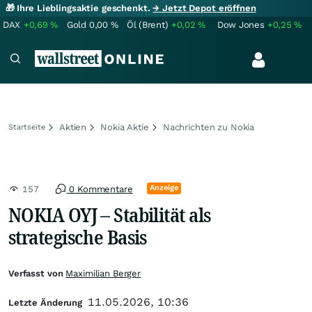
🎁 Ihre Lieblingsaktie geschenkt.
→ Jetzt Depot eröffnen
DAX
+0,69
%
Gold
0,00
%
Öl (Brent)
+0,02
%
Dow Jones
+0,25
%
Aktien
Nokia Aktie
Nachrichten zu Nokia
Startseite
Anzeige
157
0 Kommentare
NOKIA OYJ – Stabilität als
strategische Basis
Verfasst von
Maximilian Berger
11.05.2026, 10:36
Letzte Änderung