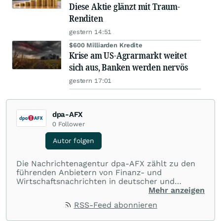
Diese Aktie glänzt mit Traum-
Renditen
gestern 14:51
$600 Milliarden Kredite
Krise am US-Agrarmarkt weitet
sich aus, Banken werden nervös
gestern 17:01
dpa-AFX
0
Follower
Autor folgen
Die Nachrichtenagentur dpa-AFX zählt zu den
führenden Anbietern von Finanz- und
Wirtschaftsnachrichten in deutscher und
englischer Sprache. Gestützt auf ein
Mehr anzeigen
internationales Agentur-Netzwerk berichtet
RSS-Feed abonnieren
dpa-AFX unabhängig, zuverlässig und schnell
von allen wichtigen Finanzstandorten der Welt.