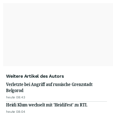
Die Nutzung der Inhalte in Form eines RSS-
Feeds ist ausschließlich für private und nicht
kommerzielle Internetangebote zulässig. Eine
dauerhafte Archivierung der dpa-AFX-
Nachrichten auf diesen Seiten ist nicht zulässig.
Alle Rechte bleiben vorbehalten. (dpa-AFX)
Weitere Artikel des Autors
Verletzte bei Angriff auf russische Grenzstadt
Belgorod
heute 08:43
Heidi Klum wechselt mit 'HeidiFest' zu RTL
heute 08:04