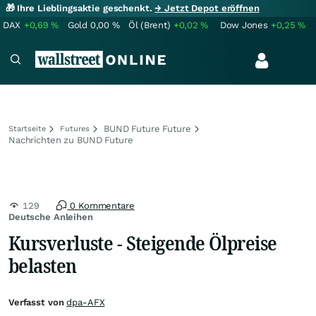
🎁 Ihre Lieblingsaktie geschenkt.
→ Jetzt Depot eröffnen
DAX
+0,69
%
Gold
0,00
%
Öl (Brent)
+0,02
%
Dow Jones
+0,25
%
BUND Future Future
Startseite
Futures
Nachrichten zu BUND Future
129
0 Kommentare
Deutsche Anleihen
Kursverluste - Steigende Ölpreise
belasten
Verfasst von
dpa-AFX