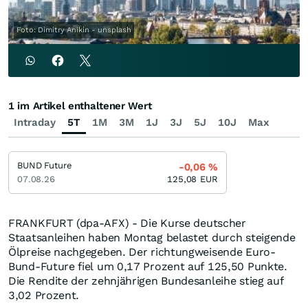
Foto: Dimitry Anikin - unsplash
1 im Artikel enthaltener Wert
Intraday
5T
1M
3M
1J
3J
5J
10J
Max
BUND Future
-0,06
%
07.08.26
125,08
EUR
FRANKFURT (dpa-AFX) - Die Kurse deutscher
Staatsanleihen haben Montag belastet durch steigende
Ölpreise nachgegeben. Der richtungweisende Euro-
Bund-Future fiel um 0,17 Prozent auf 125,50 Punkte.
Die Rendite der zehnjährigen Bundesanleihe stieg auf
3,02 Prozent.