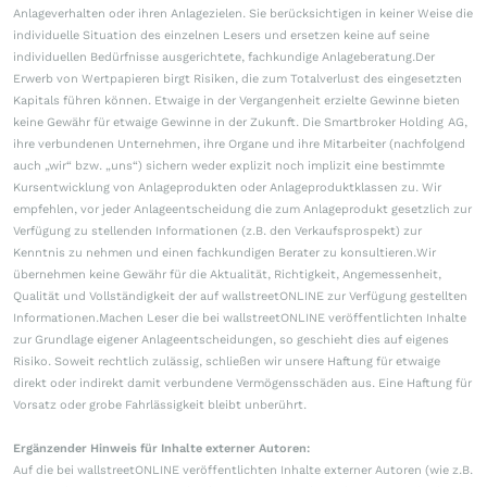
Anlageverhalten oder ihren Anlagezielen. Sie berücksichtigen in keiner Weise die
individuelle Situation des einzelnen Lesers und ersetzen keine auf seine
individuellen Bedürfnisse ausgerichtete, fachkundige Anlageberatung.Der
Erwerb von Wertpapieren birgt Risiken, die zum Totalverlust des eingesetzten
Kapitals führen können. Etwaige in der Vergangenheit erzielte Gewinne bieten
keine Gewähr für etwaige Gewinne in der Zukunft. Die Smartbroker Holding AG,
ihre verbundenen Unternehmen, ihre Organe und ihre Mitarbeiter (nachfolgend
auch „wir“ bzw. „uns“) sichern weder explizit noch implizit eine bestimmte
Kursentwicklung von Anlageprodukten oder Anlageproduktklassen zu. Wir
empfehlen, vor jeder Anlageentscheidung die zum Anlageprodukt gesetzlich zur
Verfügung zu stellenden Informationen (z.B. den Verkaufsprospekt) zur
Kenntnis zu nehmen und einen fachkundigen Berater zu konsultieren.Wir
übernehmen keine Gewähr für die Aktualität, Richtigkeit, Angemessenheit,
Qualität und Vollständigkeit der auf wallstreetONLINE zur Verfügung gestellten
Informationen.Machen Leser die bei wallstreetONLINE veröffentlichten Inhalte
zur Grundlage eigener Anlageentscheidungen, so geschieht dies auf eigenes
Risiko. Soweit rechtlich zulässig, schließen wir unsere Haftung für etwaige
direkt oder indirekt damit verbundene Vermögensschäden aus. Eine Haftung für
Vorsatz oder grobe Fahrlässigkeit bleibt unberührt.
Ergänzender Hinweis für Inhalte externer Autoren:
Auf die bei wallstreetONLINE veröffentlichten Inhalte externer Autoren (wie z.B.