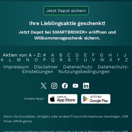
Jetzt Depot sichern
Ihre Lieblingsaktie geschenkt!
Jetzt Depot bei SMARTBROKER+ eröffnen und
Willkommensgeschenk sichern.
Aktien von A - Z:
#
A
B
C
D
E
F
G
H
I
J
K
L
M
N
O
P
Q
R
S
T
U
V
W
X
Y
Z
Impressum
Disclaimer
Datenschutz
Datenschutz-
Einstellungen
Nutzungsbedingungen
Unsere Apps:
Wenn Sie Kursdaten, Widgets oder andere Finanzinformationen benötigen, hilft
Ihnen
ARIVA
gerne.
Unsere User schätzen wallstreet-online.de: 4.8 von 5 Sternen ermittelt aus 285