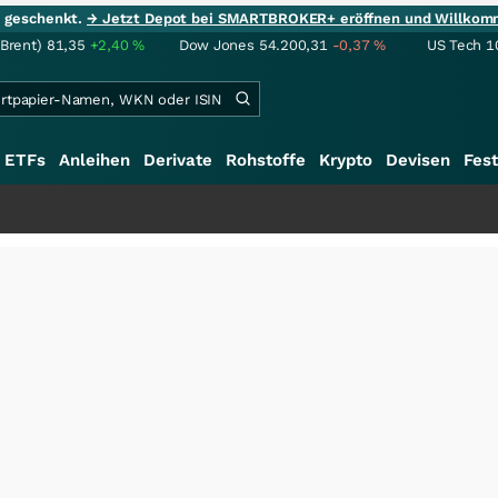
ie geschenkt.
→ Jetzt Depot bei SMARTBROKER+ eröffnen und Willkom
(Brent)
81,35
+2,40
%
Dow Jones
54.200,31
-0,37
%
US Tech 1
ETFs
Anleihen
Derivate
Rohstoffe
Krypto
Devisen
Fest