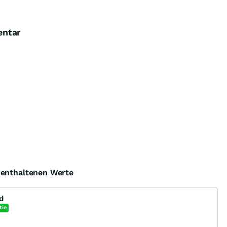
entar
e enthaltenen Werte
d
tie