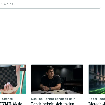
.26, 17:45
g-Chance
Das Top könnte schon da sein
Hebel-Idee
: LVMH-Aktie
Fonds hebeln sich in den
Biotech-A