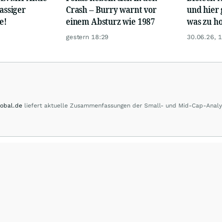
lassiger
Crash – Burry warnt vor
und hier 
e!
einem Absturz wie 1987
was zu ho
gestern 18:29
30.06.26, 
obal.de
liefert aktuelle Zusammenfassungen der Small- und Mid-Cap-Anal
 Spektrum der Berichterstattung von AKTIEN-GLOBAL reicht von Marktberic
nd Kommentare zu internationalen Blue-Chips bis zur laufenden Beobachtung