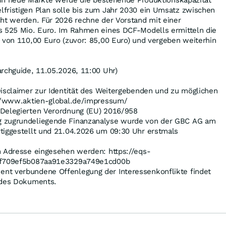
g in neue Märkte werde die bestehende Produktionskapazität
fristigen Plan solle bis zum Jahr 2030 ein Umsatz zwischen
cht werden. Für 2026 rechne der Vorstand mit einer
s 525 Mio. Euro. Im Rahmen eines DCF-Modells ermitteln die
 von 110,00 Euro (zuvor: 85,00 Euro) und vergeben weiterhin
rchguide, 11.05.2026, 11:00 Uhr)
Disclaimer zur Identität des Weitergebenden und zu möglichen
://www.aktien-global.de/impressum/
 Delegierten Verordnung (EU) 2016/958
 zugrundeliegende Finanzanalyse wurde von der GBC AG am
tiggestellt und 21.04.2026 um 09:30 Uhr erstmals
n Adresse eingesehen werden: https://eqs-
=af709ef5b087aa91e3329a749e1cd00b
nt verbundene Offenlegung der Interessenkonflikte findet
 des Dokuments.