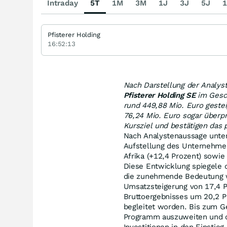
Intraday
5T
1M
3M
1J
3J
5J
1
Pfisterer Holding
16:52:13
Nach Darstellung der Analys
Pfisterer Holding SE
im Gesch
rund 449,88 Mio. Euro geste
76,24 Mio. Euro sogar überpr
Kursziel und bestätigen das 
Nach Analystenaussage unter
Aufstellung des Unternehme
Afrika (+12,4 Prozent) sowi
Diese Entwicklung spiegele d
die zunehmende Bedeutung w
Umsatzsteigerung von 17,4 P
Bruttoergebnisses um 20,2 P
begleitet worden. Bis zum G
Programm auszuweiten und da