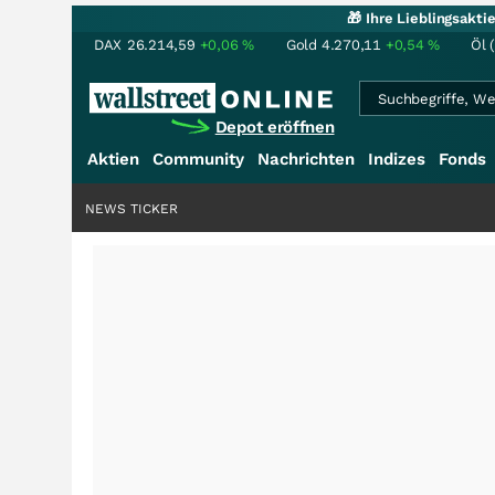
🎁 Ihre Lieblingsakt
DAX
26.214,59
+0,06
%
Gold
4.270,11
+0,54
%
Öl 
Depot eröffnen
Aktien
Community
Nachrichten
Indizes
Fonds
NEWS TICKER