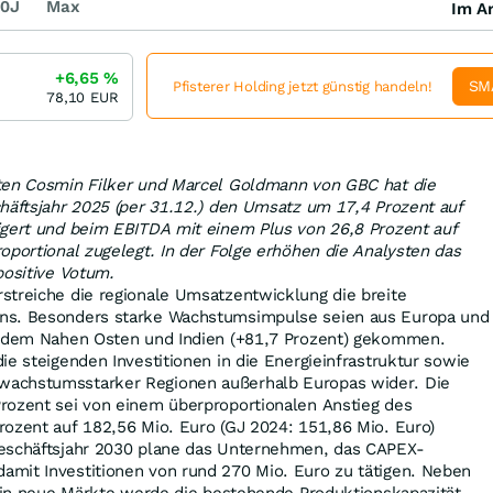
0J
Max
Im Ar
+6,65
%
SM
Pfisterer Holding jetzt günstig handeln!
78,10
EUR
ten Cosmin Filker und Marcel Goldmann von GBC hat die
äftsjahr 2025 (per 31.12.) den Umsatz um 17,4 Prozent auf
igert und beim EBITDA mit einem Plus von 26,8 Prozent auf
oportional zugelegt. In der Folge erhöhen die Analysten das
positive Votum.
streiche die regionale Umsatzentwicklung die breite
ns. Besonders starke Wachstumsimpulse seien aus Europa und
e dem Nahen Osten und Indien (+81,7 Prozent) gekommen.
ie steigenden Investitionen in die Energieinfrastruktur sowie
achstumsstarker Regionen außerhalb Europas wider. Die
rozent sei von einem überproportionalen Anstieg des
rozent auf 182,56 Mio. Euro (GJ 2024: 151,86 Mio. Euro)
eschäftsjahr 2030 plane das Unternehmen, das CAPEX-
mit Investitionen von rund 270 Mio. Euro zu tätigen. Neben