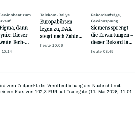
Gewinnbeat zum
Telekom-Rallye
Rekordaufträge,
Europabörsen
rkauf
Gewinnsprung
 Figma, dann
Siemens sprengt
legen zu, DAX
ynix: Dieser
die Erwartungen –
steigt nach Zahlen
weite Tech-
dieser Rekord lässt
von Rheinmetall,
heute 10:06
h vernichtet
Anleger
Merck
 10:14
heute 08:45
iarden
aufhorchen
wird zum Zeitpunkt der Veröffentlichung der Nachricht mit
einem Kurs von 102,3
EUR
auf Tradegate (11. Mai 2026, 11:01