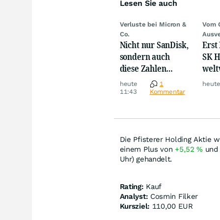
Lesen Sie auch
Verluste bei Micron &
Vom 
Co.
Ausve
Nicht nur SanDisk,
Erst
sondern auch
SK H
diese Zahlen
welt
sorgen jetzt für
Cras
heute
1
heute
Ärger!
Mill
11:43
Kommentar
Die Pfisterer Holding Aktie 
einem Plus von
+5,52
%
und 
Uhr) gehandelt.
Rating:
Kauf
Analyst:
Cosmin Filker
Kursziel:
110,00 EUR