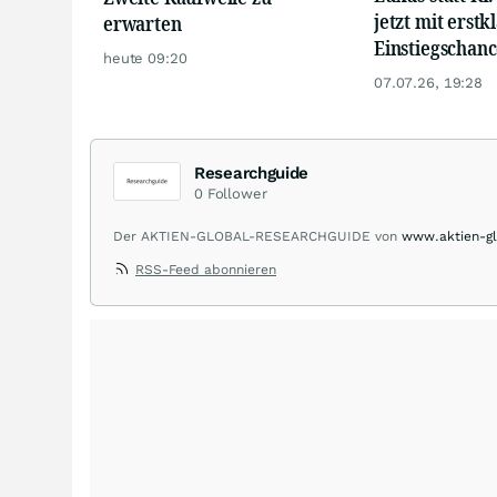
jetzt mit erstk
erwarten
Einstiegschanc
heute 09:20
07.07.26, 19:28
Researchguide
0
Follower
Der AKTIEN-GLOBAL-RESEARCHGUIDE von
www.aktien-gl
deutscher Researchhäuser und -abteilungen. Das gesamte
RSS-Feed abonnieren
den wichtigsten Indizes im In- und Ausland, über News u
deutscher Nebenwerte.