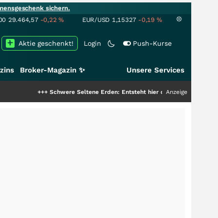
mensgeschenk sichern.
00
29.464,57
-0,22
%
EUR/USD
1,15327
-0,19
%
Aktie geschenkt!
Login
Push-Kurse
zins
Broker-Magazin ✨
Unsere Services
+++
Schwere Seltene Erden: Entsteht hier die nächste Milliardenstory?
Anzeige
+++