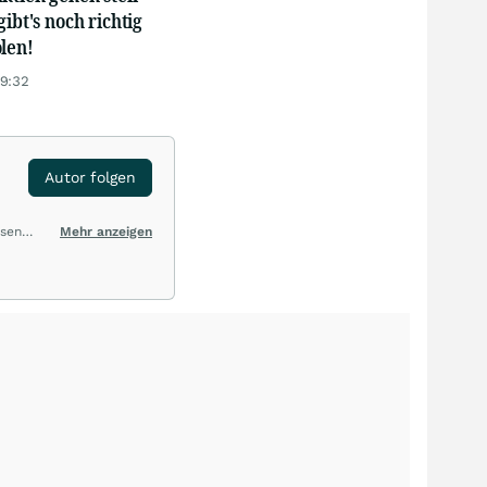
gibt's noch richtig
len!
19:32
Autor folgen
ysen
Mehr anzeigen
hten zu