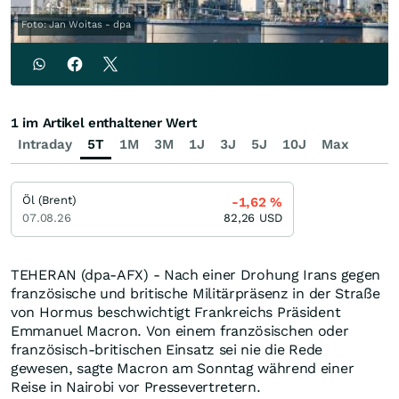
Foto: Jan Woitas - dpa
1 im Artikel enthaltener Wert
Intraday
5T
1M
3M
1J
3J
5J
10J
Max
Öl (Brent)
-1,62
%
07.08.26
82,26
USD
TEHERAN (dpa-AFX) - Nach einer Drohung Irans gegen
französische und britische Militärpräsenz in der Straße
von Hormus beschwichtigt Frankreichs Präsident
Emmanuel Macron. Von einem französischen oder
französisch-britischen Einsatz sei nie die Rede
gewesen, sagte Macron am Sonntag während einer
Reise in Nairobi vor Pressevertretern.