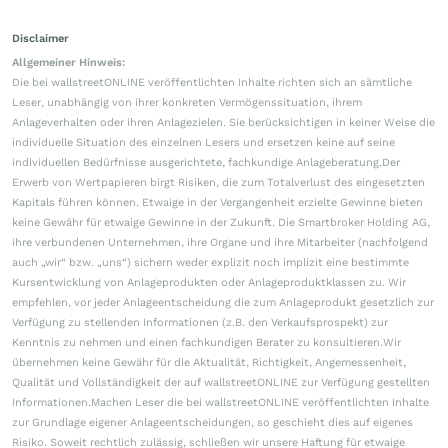
Disclaimer
Allgemeiner Hinweis:
Die bei wallstreetONLINE veröffentlichten Inhalte richten sich an sämtliche
Leser, unabhängig von ihrer konkreten Vermögenssituation, ihrem
Anlageverhalten oder ihren Anlagezielen. Sie berücksichtigen in keiner Weise die
individuelle Situation des einzelnen Lesers und ersetzen keine auf seine
individuellen Bedürfnisse ausgerichtete, fachkundige Anlageberatung.Der
Erwerb von Wertpapieren birgt Risiken, die zum Totalverlust des eingesetzten
Kapitals führen können. Etwaige in der Vergangenheit erzielte Gewinne bieten
keine Gewähr für etwaige Gewinne in der Zukunft. Die Smartbroker Holding AG,
ihre verbundenen Unternehmen, ihre Organe und ihre Mitarbeiter (nachfolgend
auch „wir“ bzw. „uns“) sichern weder explizit noch implizit eine bestimmte
Kursentwicklung von Anlageprodukten oder Anlageproduktklassen zu. Wir
empfehlen, vor jeder Anlageentscheidung die zum Anlageprodukt gesetzlich zur
Verfügung zu stellenden Informationen (z.B. den Verkaufsprospekt) zur
Kenntnis zu nehmen und einen fachkundigen Berater zu konsultieren.Wir
übernehmen keine Gewähr für die Aktualität, Richtigkeit, Angemessenheit,
Qualität und Vollständigkeit der auf wallstreetONLINE zur Verfügung gestellten
Informationen.Machen Leser die bei wallstreetONLINE veröffentlichten Inhalte
zur Grundlage eigener Anlageentscheidungen, so geschieht dies auf eigenes
Risiko. Soweit rechtlich zulässig, schließen wir unsere Haftung für etwaige