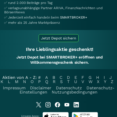
✅ rund 2.000 Beiträge pro Tag
✅ verlagsunabhängige Partner ARIVA, FinanzNachrichten und
BörsenNews
✅ Jederzeit einfach handeln beim
SMARTBROKER+
✅ mehr als 25 Jahre Marktpräsenz
Jetzt Depot sichern
Ihre Lieblingsaktie geschenkt!
Jetzt Depot bei SMARTBROKER+ eröffnen und
Willkommensgeschenk sichern.
Aktien von A - Z:
#
A
B
C
D
E
F
G
H
I
J
K
L
M
N
O
P
Q
R
S
T
U
V
W
X
Y
Z
Impressum
Disclaimer
Datenschutz
Datenschutz-
Einstellungen
Nutzungsbedingungen
Unsere Apps: