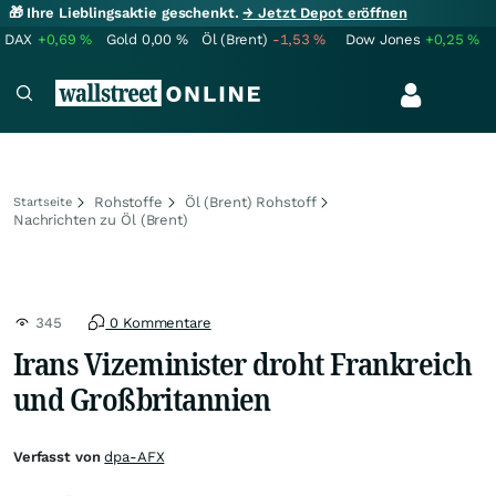
🎁 Ihre Lieblingsaktie geschenkt.
→ Jetzt Depot eröffnen
DAX
+0,69
%
Gold
0,00
%
Öl (Brent)
-1,53
%
Dow Jones
+0,25
%
Rohstoffe
Öl (Brent) Rohstoff
Startseite
Nachrichten zu Öl (Brent)
345
0 Kommentare
Irans Vizeminister droht Frankreich
und Großbritannien
Verfasst von
dpa-AFX