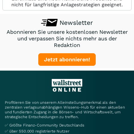
nicht für langfristige Anlagestrategien geeignet.
Newsletter
Abonnieren Sie unsere kostenlosen Newsletter
und verpassen Sie nichts mehr aus der
Redaktion
Jetzt abonnieren!
Profitieren Sie von unserem Alleinstellungsmerkmal als den
zentralen verlagsunabhängigen Wissens-Hub für einen aktuellen
und fundierten Zugang in die Börsen- und Wirtschaftswelt, um
strategische Entscheidungen zu treffen.
✅ Größte Finanz-Community Deutschlands
✅ über 550.000 registrierte Nutzer