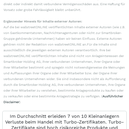
direkt oder indirekt damit verbundene Vermögensschäden aus. Eine Haftung für
Vorsatz oder grobe Fahrlässigkeit bleibt unberührt.
Ergänzender Hinweis für Inhalte externer Autoren:
Auf die bei wallstreetONLINE veröffentlichten Inhalte externer Autoren (wie z.B.
von Gastkommentatoren, Nachrichtenagenturen oder nicht zur Smartbroker-
Gruppe gehörende Unternehmen) haben wir keinen Einfluss. Externe Autoren
gehören nicht der Redaktion von wallstreetONLINE an.Für die Inhalte sind
ausschließlich die jeweiligen externen Autoren verantwortlich. Ihre bei
wallstreetONLINE veröffentlichten Inhalte sind nicht von Anlageinteressen der
Smartbroker Holding AG, ihrer verbundenen Unternehmen, ihrer Organe oder
ihrer Mitarbeiter bestimmt und spiegeln nicht notwendigerweise die Meinungen
und Auffassungen ihrer Organe oder ihrer Mitarbeiter bzw. der Organe ihrer
verbundenen Unternehmen wider. Sie sind insbesondere nicht als Aufforderung
durch die Smartbroker Holding AG, ihre verbundenen Unternehmen, ihre Organe
oder ihrer Mitarbeiter zu verstehen, bestimmte Anlageprodukte zu kaufen oder
zu verkaufen oder eine bestimmte Anlagestrategie zu verfolgen. (
Ausführlicher
Disclaimer
)
Im Durchschnitt erleiden 7 von 10 Kleinanlegern
Verluste beim Handel mit Turbo-Zertifikaten. Turbo-
Zertifikate sind hoch risikoreiche Produkte und