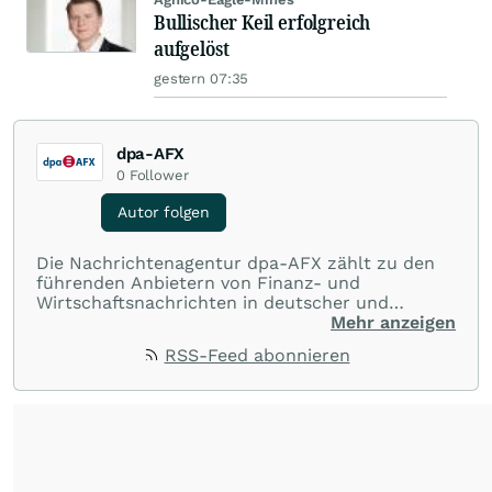
Bullischer Keil erfolgreich
aufgelöst
gestern 07:35
dpa-AFX
0
Follower
Autor folgen
Die Nachrichtenagentur dpa-AFX zählt zu den
führenden Anbietern von Finanz- und
Wirtschaftsnachrichten in deutscher und
englischer Sprache. Gestützt auf ein
Mehr anzeigen
internationales Agentur-Netzwerk berichtet
RSS-Feed abonnieren
dpa-AFX unabhängig, zuverlässig und schnell
von allen wichtigen Finanzstandorten der Welt.
Die Nutzung der Inhalte in Form eines RSS-
Feeds ist ausschließlich für private und nicht
kommerzielle Internetangebote zulässig. Eine
dauerhafte Archivierung der dpa-AFX-