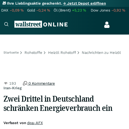
🎁 Ihre Lieblingsaktie geschenkt.
→ Jetzt Depot eröffnen
DAX
-0,09
%
Gold
-0,24
%
Öl (Brent)
+5,23
%
Dow Jones
-0,92
%
Rohstoffe
Heizöl Rohstoff
Nachrichten zu Heizöl
Startseite
193
0 Kommentare
Iran-Krieg
Zwei Drittel in Deutschland
schränken Energieverbrauch ein
Verfasst von
dpa-AFX