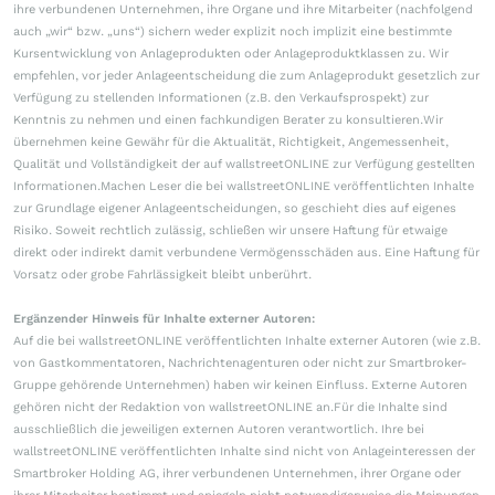
ihre verbundenen Unternehmen, ihre Organe und ihre Mitarbeiter (nachfolgend
auch „wir“ bzw. „uns“) sichern weder explizit noch implizit eine bestimmte
Kursentwicklung von Anlageprodukten oder Anlageproduktklassen zu. Wir
empfehlen, vor jeder Anlageentscheidung die zum Anlageprodukt gesetzlich zur
Verfügung zu stellenden Informationen (z.B. den Verkaufsprospekt) zur
Kenntnis zu nehmen und einen fachkundigen Berater zu konsultieren.Wir
übernehmen keine Gewähr für die Aktualität, Richtigkeit, Angemessenheit,
Qualität und Vollständigkeit der auf wallstreetONLINE zur Verfügung gestellten
Informationen.Machen Leser die bei wallstreetONLINE veröffentlichten Inhalte
zur Grundlage eigener Anlageentscheidungen, so geschieht dies auf eigenes
Risiko. Soweit rechtlich zulässig, schließen wir unsere Haftung für etwaige
direkt oder indirekt damit verbundene Vermögensschäden aus. Eine Haftung für
Vorsatz oder grobe Fahrlässigkeit bleibt unberührt.
Ergänzender Hinweis für Inhalte externer Autoren:
Auf die bei wallstreetONLINE veröffentlichten Inhalte externer Autoren (wie z.B.
von Gastkommentatoren, Nachrichtenagenturen oder nicht zur Smartbroker-
Gruppe gehörende Unternehmen) haben wir keinen Einfluss. Externe Autoren
gehören nicht der Redaktion von wallstreetONLINE an.Für die Inhalte sind
ausschließlich die jeweiligen externen Autoren verantwortlich. Ihre bei
wallstreetONLINE veröffentlichten Inhalte sind nicht von Anlageinteressen der
Smartbroker Holding AG, ihrer verbundenen Unternehmen, ihrer Organe oder