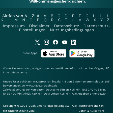
Willkommensgeschenk sichern.
Aktien von A - Z:
#
A
B
C
D
E
F
G
H
I
J
K
L
M
N
O
P
Q
R
S
T
U
V
W
X
Y
Z
Impressum
Disclaimer
Datenschutz
Datenschutz-
Einstellungen
Nutzungsbedingungen
Unsere Apps:
Wenn Sie Kursdaten, Widgets oder andere Finanzinformationen benötigen, hilft
Ihnen
ARIVA
gerne.
Unsere User schätzen wallstreet-online.de: 4.8 von 5 Sternen ermittelt aus 285
Bewertungen bei www.kagels-trading.de
Zeitverzögerung der Kursdaten: Deutsche Börsen +15 Min. NASDAQ +15 Min.
NYSE +20 Min. AMEX +20 Min. Dow Jones +15 Min. Alle Angaben ohne Gewähr.
Copyright © 1998-2026 Smartbroker Holding AG - Alle Rechte vorbehalten.
Mit Unterstützung von:
Daten & Kurse von: