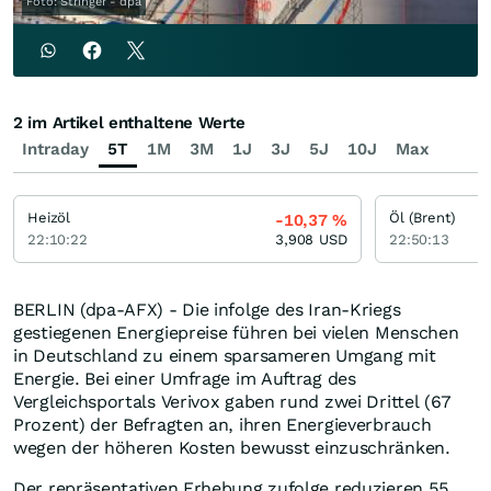
Foto: Stringer - dpa
2 im Artikel enthaltene Werte
Intraday
5T
1M
3M
1J
3J
5J
10J
Max
Heizöl
Öl (Brent)
-10,37
%
22:10:22
3,908
USD
22:50:13
BERLIN (dpa-AFX) - Die infolge des Iran-Kriegs
gestiegenen Energiepreise führen bei vielen Menschen
in Deutschland zu einem sparsameren Umgang mit
Energie. Bei einer Umfrage im Auftrag des
Vergleichsportals Verivox gaben rund zwei Drittel (67
Prozent) der Befragten an, ihren Energieverbrauch
wegen der höheren Kosten bewusst einzuschränken.
Der repräsentativen Erhebung zufolge reduzieren 55