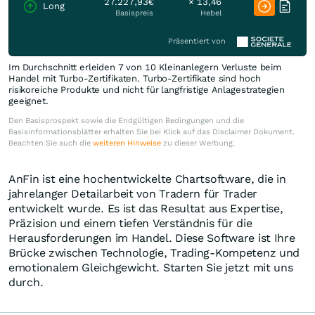
27.227,93€
× 13,46
Long
Basispreis
Hebel
Präsentiert von
Im Durchschnitt erleiden 7 von 10 Kleinanlegern Verluste beim
Handel mit Turbo-Zertifikaten. Turbo-Zertifikate sind hoch
risikoreiche Produkte und nicht für langfristige Anlagestrategien
geeignet.
Den Basisprospekt sowie die Endgültigen Bedingungen und die
Basisinformationsblätter erhalten Sie bei Klick auf das Disclaimer Dokument.
Beachten Sie auch die
weiteren Hinweise
zu dieser Werbung.
AnFin ist eine hochentwickelte Chartsoftware, die in
jahrelanger Detailarbeit von Tradern für Trader
entwickelt wurde. Es ist das Resultat aus Expertise,
Präzision und einem tiefen Verständnis für die
Herausforderungen im Handel. Diese Software ist Ihre
Brücke zwischen Technologie, Trading-Kompetenz und
emotionalem Gleichgewicht. Starten Sie jetzt mit uns
durch.