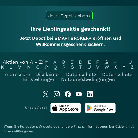
Jetzt Depot sichern
Ihre Lieblingsaktie geschenkt!
Jetzt Depot bei SMARTBROKER+ eröffnen und
Willkommensgeschenk sichern.
Aktien von A - Z:
#
A
B
C
D
E
F
G
H
I
J
K
L
M
N
O
P
Q
R
S
T
U
V
W
X
Y
Z
Impressum
Disclaimer
Datenschutz
Datenschutz-
Einstellungen
Nutzungsbedingungen
Unsere Apps:
Wenn Sie Kursdaten, Widgets oder andere Finanzinformationen benötigen, hilft
Ihnen
ARIVA
gerne.