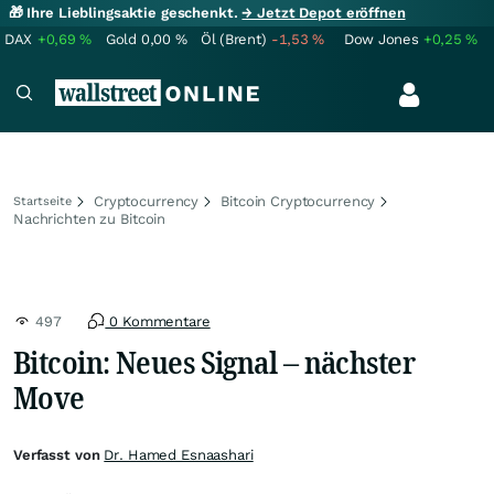
🎁 Ihre Lieblingsaktie geschenkt.
→ Jetzt Depot eröffnen
DAX
+0,69
%
Gold
0,00
%
Öl (Brent)
-1,53
%
Dow Jones
+0,25
%
Cryptocurrency
Bitcoin Cryptocurrency
Startseite
Nachrichten zu Bitcoin
497
0 Kommentare
Bitcoin: Neues Signal – nächster
Move
Verfasst von
Dr. Hamed Esnaashari