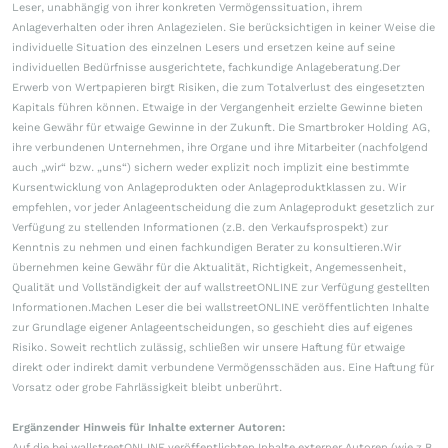
Leser, unabhängig von ihrer konkreten Vermögenssituation, ihrem
Anlageverhalten oder ihren Anlagezielen. Sie berücksichtigen in keiner Weise die
individuelle Situation des einzelnen Lesers und ersetzen keine auf seine
individuellen Bedürfnisse ausgerichtete, fachkundige Anlageberatung.Der
Erwerb von Wertpapieren birgt Risiken, die zum Totalverlust des eingesetzten
Kapitals führen können. Etwaige in der Vergangenheit erzielte Gewinne bieten
keine Gewähr für etwaige Gewinne in der Zukunft. Die Smartbroker Holding AG,
ihre verbundenen Unternehmen, ihre Organe und ihre Mitarbeiter (nachfolgend
auch „wir“ bzw. „uns“) sichern weder explizit noch implizit eine bestimmte
Kursentwicklung von Anlageprodukten oder Anlageproduktklassen zu. Wir
empfehlen, vor jeder Anlageentscheidung die zum Anlageprodukt gesetzlich zur
Verfügung zu stellenden Informationen (z.B. den Verkaufsprospekt) zur
Kenntnis zu nehmen und einen fachkundigen Berater zu konsultieren.Wir
übernehmen keine Gewähr für die Aktualität, Richtigkeit, Angemessenheit,
Qualität und Vollständigkeit der auf wallstreetONLINE zur Verfügung gestellten
Informationen.Machen Leser die bei wallstreetONLINE veröffentlichten Inhalte
zur Grundlage eigener Anlageentscheidungen, so geschieht dies auf eigenes
Risiko. Soweit rechtlich zulässig, schließen wir unsere Haftung für etwaige
direkt oder indirekt damit verbundene Vermögensschäden aus. Eine Haftung für
Vorsatz oder grobe Fahrlässigkeit bleibt unberührt.
Ergänzender Hinweis für Inhalte externer Autoren:
Auf die bei wallstreetONLINE veröffentlichten Inhalte externer Autoren (wie z.B.