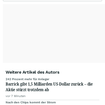
Redaktion verantwortlich.
Die Fachjournalisten
der wallstreetONLINE Redaktion berichten hier
mit ihren Kolleginnen und Kollegen aus den
Partnerredaktionen exklusiv, fundiert,
ausgewogen sowie unabhängig für den Anleger.
Die Zentralredaktion recherchiert intensiv, um
Anlegern der Kategorie Selbstentscheider
relevante Informationen für ihre
Anlageentscheidungen liefern zu können.
NEU:
Podcast "Börse, Baby!"
Weitere Artikel des Autors
242 Prozent mehr für Anleger
Barrick gibt 1,5 Milliarden US-Dollar zurück – die
Aktie stürzt trotzdem ab
vor 7 Minuten
Nach den Chips kommt der Strom