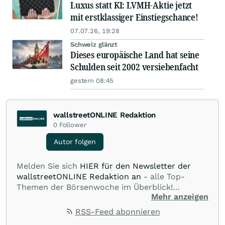
Luxus statt KI: LVMH-Aktie jetzt
mit erstklassiger Einstiegschance!
07.07.26, 19:28
Schweiz glänzt
Dieses europäische Land hat seine
Schulden seit 2002 versiebenfacht
gestern 08:45
wallstreetONLINE Redaktion
0
Follower
Autor folgen
Melden Sie sich
HIER für den Newsletter der
wallstreetONLINE Redaktion an
- alle Top-
Themen der Börsenwoche im Überblick!
Mehr anzeigen
Verpassen Sie kein wichtiges Anleger-Thema!
Für
Beiträge auf diesem journalistischen Channel ist
RSS-Feed abonnieren
die Chefredaktion der wallstreetONLINE