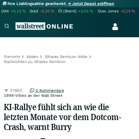
🎁 Ihre Lieblingsaktie geschenkt.
→ Jetzt Depot eröffnen
DAX
+0,15
%
Gold
-0,20
%
Öl (Brent)
+3,05
%
Dow Jones
-0,14
%
Aktien
iShares Semicon Aktie
Startseite
Nachrichten zu iShares Semicon
37653
0 Kommentare
1999-Vibes an der Wall Street
KI-Rallye fühlt sich an wie die
letzten Monate vor dem Dotcom-
Crash, warnt Burry