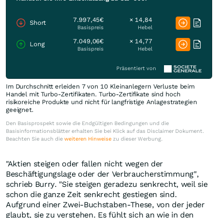
7.997,45€
× 14,84
Short
Basispreis
Hebel
7.049,06€
× 14,77
Long
Basispreis
Hebel
Präsentiert von
Im Durchschnitt erleiden 7 von 10 Kleinanlegern Verluste beim
Handel mit Turbo-Zertifikaten. Turbo-Zertifikate sind hoch
risikoreiche Produkte und nicht für langfristige Anlagestrategien
geeignet.
Den Basisprospekt sowie die Endgültigen Bedingungen und die
Basisinformationsblätter erhalten Sie bei Klick auf das Disclaimer Dokument.
Beachten Sie auch die
weiteren Hinweise
zu dieser Werbung.
"Aktien steigen oder fallen nicht wegen der
Beschäftigungslage oder der Verbraucherstimmung",
schrieb Burry. "Sie steigen geradezu senkrecht, weil sie
schon die ganze Zeit senkrecht gestiegen sind.
Aufgrund einer Zwei-Buchstaben-These, von der jeder
glaubt, sie zu verstehen. Es fühlt sich an wie in den