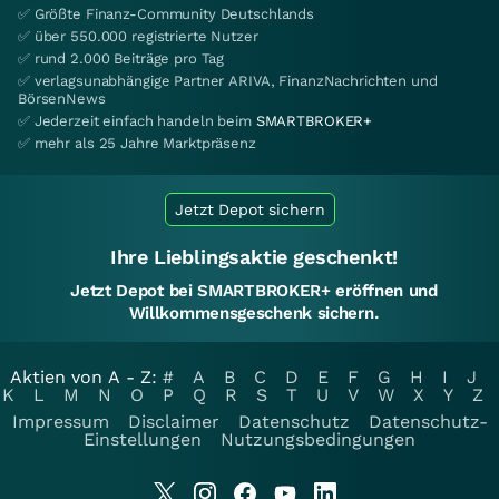
✅ Größte Finanz-Community Deutschlands
✅ über 550.000 registrierte Nutzer
✅ rund 2.000 Beiträge pro Tag
✅ verlagsunabhängige Partner ARIVA, FinanzNachrichten und
BörsenNews
✅ Jederzeit einfach handeln beim
SMARTBROKER+
✅ mehr als 25 Jahre Marktpräsenz
Jetzt Depot sichern
Ihre Lieblingsaktie geschenkt!
Jetzt Depot bei SMARTBROKER+ eröffnen und
Willkommensgeschenk sichern.
Aktien von A - Z:
#
A
B
C
D
E
F
G
H
I
J
K
L
M
N
O
P
Q
R
S
T
U
V
W
X
Y
Z
Impressum
Disclaimer
Datenschutz
Datenschutz-
Einstellungen
Nutzungsbedingungen