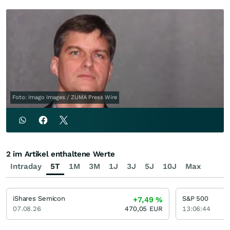
Foto: Imago Images / ZUMA Press Wire
2 im Artikel enthaltene Werte
Intraday
5T
1M
3M
1J
3J
5J
10J
Max
iShares Semicon
S&P 500
+7,49
%
07.08.26
470,05
EUR
13:06:44