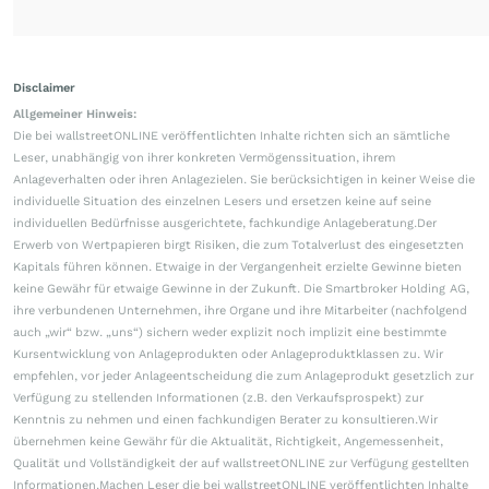
Disclaimer
Allgemeiner Hinweis:
Die bei wallstreetONLINE veröffentlichten Inhalte richten sich an sämtliche
Leser, unabhängig von ihrer konkreten Vermögenssituation, ihrem
Anlageverhalten oder ihren Anlagezielen. Sie berücksichtigen in keiner Weise die
individuelle Situation des einzelnen Lesers und ersetzen keine auf seine
individuellen Bedürfnisse ausgerichtete, fachkundige Anlageberatung.Der
Erwerb von Wertpapieren birgt Risiken, die zum Totalverlust des eingesetzten
Kapitals führen können. Etwaige in der Vergangenheit erzielte Gewinne bieten
keine Gewähr für etwaige Gewinne in der Zukunft. Die Smartbroker Holding AG,
ihre verbundenen Unternehmen, ihre Organe und ihre Mitarbeiter (nachfolgend
auch „wir“ bzw. „uns“) sichern weder explizit noch implizit eine bestimmte
Kursentwicklung von Anlageprodukten oder Anlageproduktklassen zu. Wir
empfehlen, vor jeder Anlageentscheidung die zum Anlageprodukt gesetzlich zur
Verfügung zu stellenden Informationen (z.B. den Verkaufsprospekt) zur
Kenntnis zu nehmen und einen fachkundigen Berater zu konsultieren.Wir
übernehmen keine Gewähr für die Aktualität, Richtigkeit, Angemessenheit,
Qualität und Vollständigkeit der auf wallstreetONLINE zur Verfügung gestellten
Informationen.Machen Leser die bei wallstreetONLINE veröffentlichten Inhalte