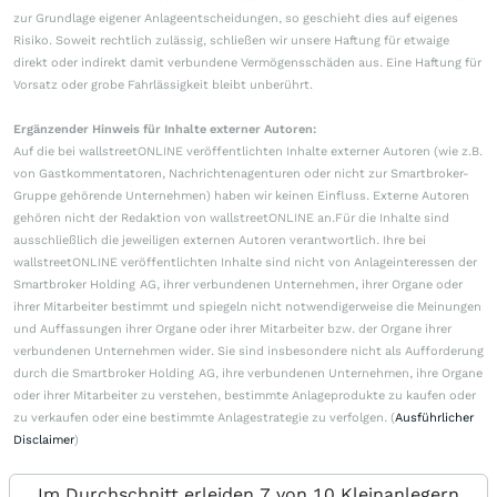
zur Grundlage eigener Anlageentscheidungen, so geschieht dies auf eigenes
Risiko. Soweit rechtlich zulässig, schließen wir unsere Haftung für etwaige
direkt oder indirekt damit verbundene Vermögensschäden aus. Eine Haftung für
Vorsatz oder grobe Fahrlässigkeit bleibt unberührt.
Ergänzender Hinweis für Inhalte externer Autoren:
Auf die bei wallstreetONLINE veröffentlichten Inhalte externer Autoren (wie z.B.
von Gastkommentatoren, Nachrichtenagenturen oder nicht zur Smartbroker-
Gruppe gehörende Unternehmen) haben wir keinen Einfluss. Externe Autoren
gehören nicht der Redaktion von wallstreetONLINE an.Für die Inhalte sind
ausschließlich die jeweiligen externen Autoren verantwortlich. Ihre bei
wallstreetONLINE veröffentlichten Inhalte sind nicht von Anlageinteressen der
Smartbroker Holding AG, ihrer verbundenen Unternehmen, ihrer Organe oder
ihrer Mitarbeiter bestimmt und spiegeln nicht notwendigerweise die Meinungen
und Auffassungen ihrer Organe oder ihrer Mitarbeiter bzw. der Organe ihrer
verbundenen Unternehmen wider. Sie sind insbesondere nicht als Aufforderung
durch die Smartbroker Holding AG, ihre verbundenen Unternehmen, ihre Organe
oder ihrer Mitarbeiter zu verstehen, bestimmte Anlageprodukte zu kaufen oder
zu verkaufen oder eine bestimmte Anlagestrategie zu verfolgen. (
Ausführlicher
Disclaimer
)
Im Durchschnitt erleiden 7 von 10 Kleinanlegern