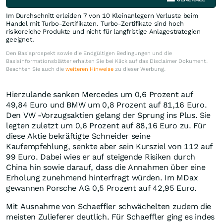
Im Durchschnitt erleiden 7 von 10 Kleinanlegern Verluste beim
Handel mit Turbo-Zertifikaten. Turbo-Zertifikate sind hoch
risikoreiche Produkte und nicht für langfristige Anlagestrategien
geeignet.
Den Basisprospekt sowie die Endgültigen Bedingungen und die
Basisinformationsblätter erhalten Sie bei Klick auf das Disclaimer Dokument.
Beachten Sie auch die
weiteren Hinweise
zu dieser Werbung.
Hierzulande sanken Mercedes um 0,6 Prozent auf
49,84 Euro und BMW um 0,8 Prozent auf 81,16 Euro.
Den VW -Vorzugsaktien gelang der Sprung ins Plus. Sie
legten zuletzt um 0,6 Prozent auf 88,16 Euro zu. Für
diese Aktie bekräftigte Schneider seine
Kaufempfehlung, senkte aber sein Kursziel von 112 auf
99 Euro. Dabei wies er auf steigende Risiken durch
China hin sowie darauf, dass die Annahmen über eine
Erholung zunehmend hinterfragt würden. Im MDax
gewannen Porsche AG 0,5 Prozent auf 42,95 Euro.
Mit Ausnahme von Schaeffler schwächelten zudem die
meisten Zulieferer deutlich. Für Schaeffler ging es indes