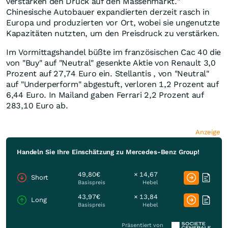
verstärken den Druck auf den Massenmarkt."
Chinesische Autobauer expandierten derzeit rasch in
Europa und produzierten vor Ort, wobei sie ungenutzte
Kapazitäten nutzten, um den Preisdruck zu verstärken.
Im Vormittagshandel büßte im französischen Cac 40 die
von "Buy" auf "Neutral" gesenkte Aktie von Renault 3,0
Prozent auf 27,74 Euro ein. Stellantis , von "Neutral"
auf "Underperform" abgestuft, verloren 1,2 Prozent auf
6,44 Euro. In Mailand gaben Ferrari 2,2 Prozent auf
283,10 Euro ab.
Anzeige
Handeln Sie Ihre Einschätzung zu Mercedes-Benz Group!
49,80€
× 14,67
Short
Basispreis
Hebel
43,97€
× 13,84
Long
Basispreis
Hebel
Präsentiert von