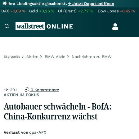
🎁 Ihre Lieblingsaktie geschenkt.
→ Jetzt Depot eröffnen
DAX
-0,09
%
Gold
+0,26
%
Öl (Brent)
+2,72
%
Dow Jones
-0,62
%
Aktien
BMW Aktie
Nachrichten zu BMW
Startseite
301
0 Kommentare
AKTIEN IM FOKUS
Autobauer schwächeln - BofA:
China-Konkurrenz wächst
Verfasst von
dpa-AFX