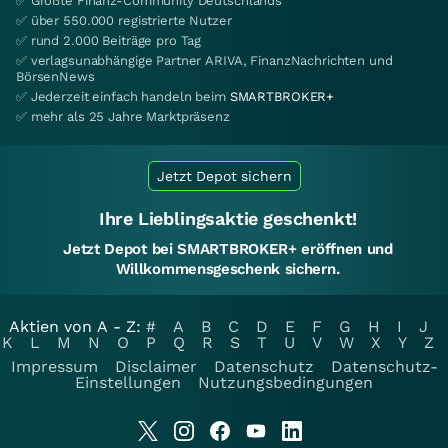
✅ Größte Finanz-Community Deutschlands
✅ über 550.000 registrierte Nutzer
✅ rund 2.000 Beiträge pro Tag
✅ verlagsunabhängige Partner ARIVA, FinanzNachrichten und
BörsenNews
✅ Jederzeit einfach handeln beim
SMARTBROKER+
✅ mehr als 25 Jahre Marktpräsenz
Jetzt Depot sichern
Ihre Lieblingsaktie geschenkt!
Jetzt Depot bei SMARTBROKER+ eröffnen und
Willkommensgeschenk sichern.
Aktien von A - Z:
#
A
B
C
D
E
F
G
H
I
J
K
L
M
N
O
P
Q
R
S
T
U
V
W
X
Y
Z
Impressum
Disclaimer
Datenschutz
Datenschutz-
Einstellungen
Nutzungsbedingungen