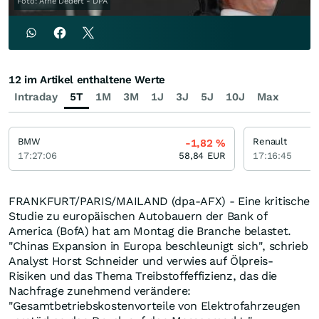
Foto: Arne Dedert - DPA
12 im Artikel enthaltene Werte
Intraday
5T
1M
3M
1J
3J
5J
10J
Max
BMW
Renault
-1,82
%
17:27:06
58,84
EUR
17:16:45
FRANKFURT/PARIS/MAILAND (dpa-AFX) - Eine kritische
Studie zu europäischen Autobauern der Bank of
America (BofA) hat am Montag die Branche belastet.
"Chinas Expansion in Europa beschleunigt sich", schrieb
Analyst Horst Schneider und verwies auf Ölpreis-
Risiken und das Thema Treibstoffeffizienz, das die
Nachfrage zunehmend verändere:
"Gesamtbetriebskostenvorteile von Elektrofahrzeugen