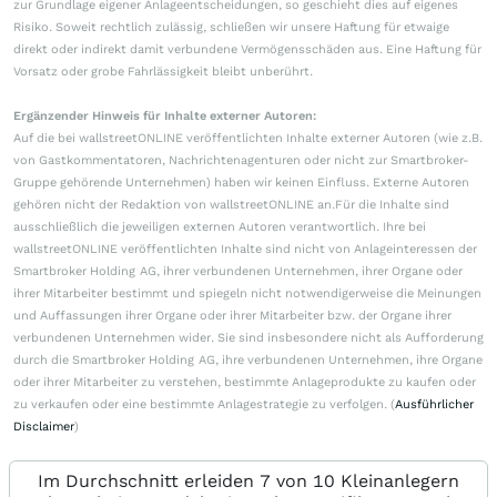
zur Grundlage eigener Anlageentscheidungen, so geschieht dies auf eigenes
Risiko. Soweit rechtlich zulässig, schließen wir unsere Haftung für etwaige
direkt oder indirekt damit verbundene Vermögensschäden aus. Eine Haftung für
Vorsatz oder grobe Fahrlässigkeit bleibt unberührt.
Ergänzender Hinweis für Inhalte externer Autoren:
Auf die bei wallstreetONLINE veröffentlichten Inhalte externer Autoren (wie z.B.
von Gastkommentatoren, Nachrichtenagenturen oder nicht zur Smartbroker-
Gruppe gehörende Unternehmen) haben wir keinen Einfluss. Externe Autoren
gehören nicht der Redaktion von wallstreetONLINE an.Für die Inhalte sind
ausschließlich die jeweiligen externen Autoren verantwortlich. Ihre bei
wallstreetONLINE veröffentlichten Inhalte sind nicht von Anlageinteressen der
Smartbroker Holding AG, ihrer verbundenen Unternehmen, ihrer Organe oder
ihrer Mitarbeiter bestimmt und spiegeln nicht notwendigerweise die Meinungen
und Auffassungen ihrer Organe oder ihrer Mitarbeiter bzw. der Organe ihrer
verbundenen Unternehmen wider. Sie sind insbesondere nicht als Aufforderung
durch die Smartbroker Holding AG, ihre verbundenen Unternehmen, ihre Organe
oder ihrer Mitarbeiter zu verstehen, bestimmte Anlageprodukte zu kaufen oder
zu verkaufen oder eine bestimmte Anlagestrategie zu verfolgen. (
Ausführlicher
Disclaimer
)
Im Durchschnitt erleiden 7 von 10 Kleinanlegern