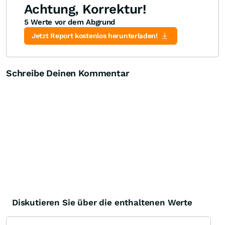
Achtung, Korrektur!
5 Werte vor dem Abgrund
Knock-Out-Suche
Optionsschein-Suche
Zertifikate-Suche
Jetzt Report kostenlos herunterladen!
Schreibe Deinen Kommentar
Diskutieren Sie über die enthaltenen Werte