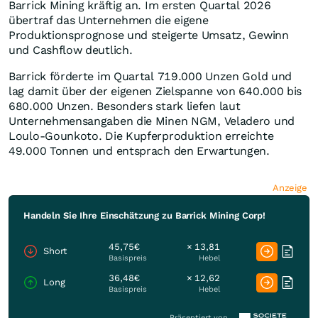
Barrick Mining kräftig an. Im ersten Quartal 2026
übertraf das Unternehmen die eigene
Produktionsprognose und steigerte Umsatz, Gewinn
und Cashflow deutlich.
Barrick förderte im Quartal 719.000 Unzen Gold und
lag damit über der eigenen Zielspanne von 640.000 bis
680.000 Unzen. Besonders stark liefen laut
Unternehmensangaben die Minen NGM, Veladero und
Loulo-Gounkoto. Die Kupferproduktion erreichte
49.000 Tonnen und entsprach den Erwartungen.
Anzeige
Handeln Sie Ihre Einschätzung zu Barrick Mining Corp!
45,75€
× 13,81
Short
Basispreis
Hebel
36,48€
× 12,62
Long
Basispreis
Hebel
Präsentiert von