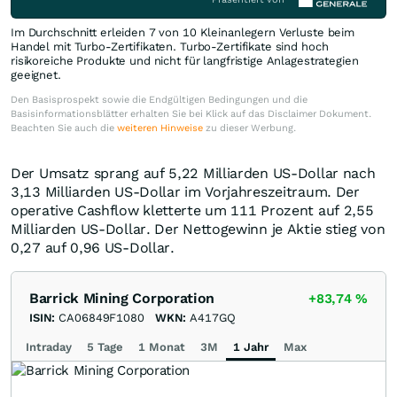
Im Durchschnitt erleiden 7 von 10 Kleinanlegern Verluste beim
Handel mit Turbo-Zertifikaten. Turbo-Zertifikate sind hoch
risikoreiche Produkte und nicht für langfristige Anlagestrategien
geeignet.
Den Basisprospekt sowie die Endgültigen Bedingungen und die
Basisinformationsblätter erhalten Sie bei Klick auf das Disclaimer Dokument.
Beachten Sie auch die
weiteren Hinweise
zu dieser Werbung.
Der Umsatz sprang auf 5,22 Milliarden US-Dollar nach
3,13 Milliarden US-Dollar im Vorjahreszeitraum. Der
operative Cashflow kletterte um 111 Prozent auf 2,55
Milliarden US-Dollar. Der Nettogewinn je Aktie stieg von
0,27 auf 0,96 US-Dollar.
Barrick Mining Corporation
+83,74
%
ISIN:
CA06849F1080
WKN:
A417GQ
Intraday
5 Tage
1 Monat
3M
1 Jahr
Max