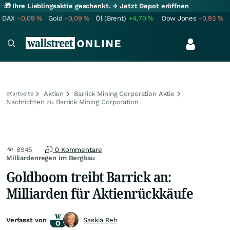
🎁 Ihre Lieblingsaktie geschenkt.
→ Jetzt Depot eröffnen
DAX
-0,09
%
Gold
-0,09
%
Öl (Brent)
+4,70
%
Dow Jones
-0,92
%
Aktien
Barrick Mining Corporation Aktie
Startseite
Nachrichten zu Barrick Mining Corporation
8945
0 Kommentare
Milliardenregen im Bergbau
Goldboom treibt Barrick an:
Milliarden für Aktienrückkäufe
Verfasst von
Saskia Reh