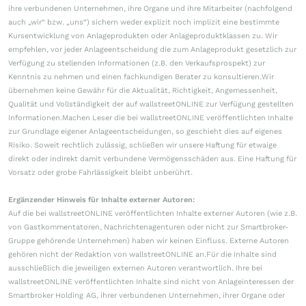
ihre verbundenen Unternehmen, ihre Organe und ihre Mitarbeiter (nachfolgend
auch „wir“ bzw. „uns“) sichern weder explizit noch implizit eine bestimmte
Kursentwicklung von Anlageprodukten oder Anlageproduktklassen zu. Wir
empfehlen, vor jeder Anlageentscheidung die zum Anlageprodukt gesetzlich zur
Verfügung zu stellenden Informationen (z.B. den Verkaufsprospekt) zur
Kenntnis zu nehmen und einen fachkundigen Berater zu konsultieren.Wir
übernehmen keine Gewähr für die Aktualität, Richtigkeit, Angemessenheit,
Qualität und Vollständigkeit der auf wallstreetONLINE zur Verfügung gestellten
Informationen.Machen Leser die bei wallstreetONLINE veröffentlichten Inhalte
zur Grundlage eigener Anlageentscheidungen, so geschieht dies auf eigenes
Risiko. Soweit rechtlich zulässig, schließen wir unsere Haftung für etwaige
direkt oder indirekt damit verbundene Vermögensschäden aus. Eine Haftung für
Vorsatz oder grobe Fahrlässigkeit bleibt unberührt.
Ergänzender Hinweis für Inhalte externer Autoren:
Auf die bei wallstreetONLINE veröffentlichten Inhalte externer Autoren (wie z.B.
von Gastkommentatoren, Nachrichtenagenturen oder nicht zur Smartbroker-
Gruppe gehörende Unternehmen) haben wir keinen Einfluss. Externe Autoren
gehören nicht der Redaktion von wallstreetONLINE an.Für die Inhalte sind
ausschließlich die jeweiligen externen Autoren verantwortlich. Ihre bei
wallstreetONLINE veröffentlichten Inhalte sind nicht von Anlageinteressen der
Smartbroker Holding AG, ihrer verbundenen Unternehmen, ihrer Organe oder