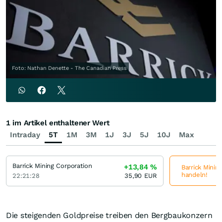
Foto: Nathan Denette - The Canadian Press
1 im Artikel enthaltener Wert
Intraday
5T
1M
3M
1J
3J
5J
10J
Max
Barrick Mining Corporation
+13,84
%
Barrick Minin
handeln!
22:21:28
35,90
EUR
Die steigenden Goldpreise treiben den Bergbaukonzern