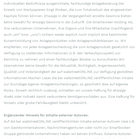
individuellen Bedürfnisse ausgerichtete, fachkundige Anlageberatung.Der
Erwerb von Wertpapieren birgt Risiken, die zum Totalverlust des eingesetzten
Kapitals führen können. Etwaige in der Vergangenheit erzielte Gewinne bieten
keine Gewähr für etwaige Gewinne in der Zukunft. Die Smartbroker Holding AG,
ihre verbundenen Unternehmen, ihre Organe und ihre Mitarbeiter (nachfolgend
auch „wir“ bzw. „uns“) sichern weder explizit noch implizit eine bestimmte
Kursentwicklung von Anlageprodukten oder Anlageproduktklassen zu. Wir
empfehlen, vor jeder Anlageentscheidung die zum Anlageprodukt gesetzlich zur
Verfügung zu stellenden Informationen (z.B. den Verkaufsprospekt) zur
Kenntnis zu nehmen und einen fachkundigen Berater zu konsultieren.Wir
übernehmen keine Gewähr für die Aktualität, Richtigkeit, Angemessenheit,
Qualität und Vollständigkeit der auf wallstreetONLINE zur Verfügung gestellten
Informationen.Machen Leser die bei wallstreetONLINE veröffentlichten Inhalte
zur Grundlage eigener Anlageentscheidungen, so geschieht dies auf eigenes
Risiko. Soweit rechtlich zulässig, schließen wir unsere Haftung für etwaige
direkt oder indirekt damit verbundene Vermögensschäden aus. Eine Haftung für
Vorsatz oder grobe Fahrlässigkeit bleibt unberührt.
Ergänzender Hinweis für Inhalte externer Autoren:
Auf die bei wallstreetONLINE veröffentlichten Inhalte externer Autoren (wie z.B.
von Gastkommentatoren, Nachrichtenagenturen oder nicht zur Smartbroker-
Gruppe gehörende Unternehmen) haben wir keinen Einfluss. Externe Autoren