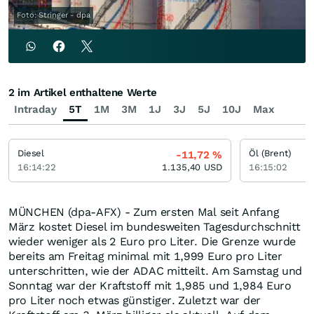
Foto: Stringer - dpa
2 im Artikel enthaltene Werte
Intraday
5T
1M
3M
1J
3J
5J
10J
Max
Diesel
Öl (Brent)
-11,72
%
16:14:22
1.135,40
USD
16:15:02
MÜNCHEN (dpa-AFX) - Zum ersten Mal seit Anfang
März kostet Diesel im bundesweiten Tagesdurchschnitt
wieder weniger als 2 Euro pro Liter. Die Grenze wurde
bereits am Freitag minimal mit 1,999 Euro pro Liter
unterschritten, wie der ADAC mitteilt. Am Samstag und
Sonntag war der Kraftstoff mit 1,985 und 1,984 Euro
pro Liter noch etwas günstiger. Zuletzt war der