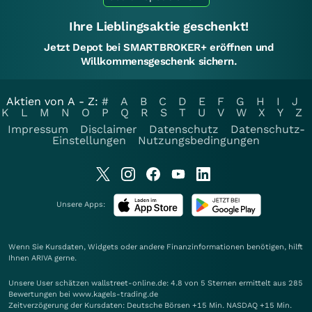
Ihre Lieblingsaktie geschenkt!
Jetzt Depot bei SMARTBROKER+ eröffnen und
Willkommensgeschenk sichern.
Aktien von A - Z:
#
A
B
C
D
E
F
G
H
I
J
K
L
M
N
O
P
Q
R
S
T
U
V
W
X
Y
Z
Impressum
Disclaimer
Datenschutz
Datenschutz-
Einstellungen
Nutzungsbedingungen
Unsere Apps:
Wenn Sie Kursdaten, Widgets oder andere Finanzinformationen benötigen, hilft
Ihnen
ARIVA
gerne.
Unsere User schätzen wallstreet-online.de: 4.8 von 5 Sternen ermittelt aus 285
Bewertungen bei www.kagels-trading.de
Zeitverzögerung der Kursdaten: Deutsche Börsen +15 Min. NASDAQ +15 Min.