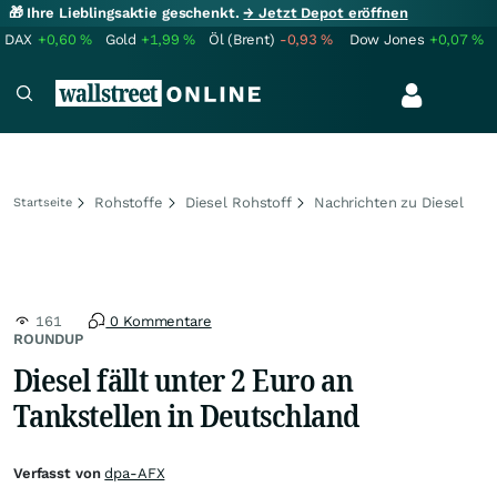
🎁 Ihre Lieblingsaktie geschenkt.
→ Jetzt Depot eröffnen
DAX
+0,60
%
Gold
+1,99
%
Öl (Brent)
-0,93
%
Dow Jones
+0,07
%
Rohstoffe
Diesel Rohstoff
Nachrichten zu Diesel
Startseite
161
0 Kommentare
ROUNDUP
Diesel fällt unter 2 Euro an
Tankstellen in Deutschland
Verfasst von
dpa-AFX