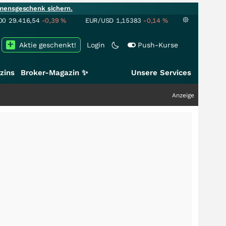
mensgeschenk sichern.
00
29.416,54
-0,39
%
EUR/USD
1,15383
-0,14
%
Aktie geschenkt!
Login
Push-Kurse
zins
Broker-Magazin ✨
Unsere Services
Anzeige