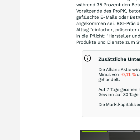
während 35 Prozent den Betre
Vorsitzende des ProPK, beton
gefälschte E-Mails oder Betr
angekommen sei. BSI-Präside
Alltag "einfacher, präsenter
in die Pflicht: "Hersteller 
Produkte und Dienste zum S
Zusätzliche Unte
Die Allianz Aktie w
Minus von
-0,11
%
un
gehandelt.
Auf 7 Tage gesehen h
Gewinn auf 30 Tage
Die Marktkapitalisie