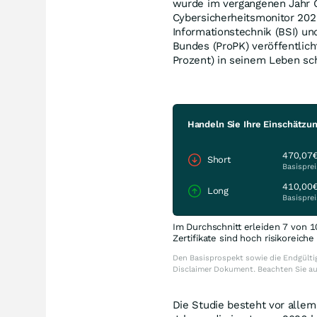
wurde im vergangenen Jahr O
Cybersicherheitsmonitor 202
Informationstechnik (BSI) un
Bundes (ProPK) veröffentlich
Prozent) in seinem Leben sch
Handeln Sie Ihre Einschätzun
470,07
Short
Basisprei
410,00
Long
Basisprei
Im Durchschnitt erleiden 7 von 1
Zertifikate sind hoch risikoreich
Den Basisprospekt sowie die Endgültig
Disclaimer Dokument. Beachten Sie a
Die Studie besteht vor alle