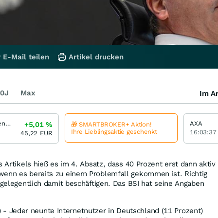
 E-Mail teilen
Artikel drucken
0J
Max
Im Ar
Assicurazioni Generali
AXA
+5,01
%
🎁 SMARTBROKER+ Aktion!
Ihre Lieblingsaktie geschenkt
16:03:37
45,22
EUR
s Artikels hieß es im 4. Absatz, dass 40 Prozent erst dann aktiv
wenn es bereits zu einem Problemfall gekommen ist. Richtig
r gelegentlich damit beschäftigen. Das BSI hat seine Angaben
 Jeder neunte Internetnutzer in Deutschland (11 Prozent)