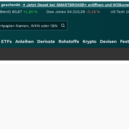
ie geschenkt.
→ Jetzt Depot bei SMARTBROKER+ eröffnen und Willkom
(Brent)
80,87
+1,80
%
Dow Jones
54.310,29
-0,16
%
US Tech 1
ETFs
Anleihen
Derivate
Rohstoffe
Krypto
Devisen
Fest