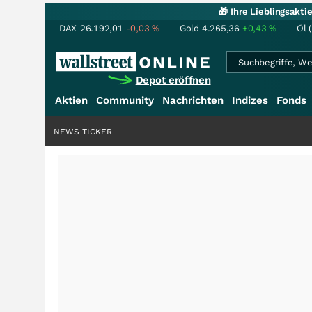
🎁 Ihre Lieblingsakt
DAX
26.192,01
-0,03
%
Gold
4.265,36
+0,43
%
Öl 
Depot eröffnen
Aktien
Community
Nachrichten
Indizes
Fonds
nstory?
+++
NEWS TICKER