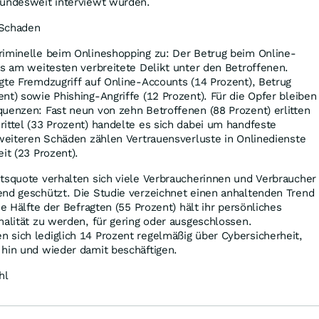
bundesweit interviewt wurden.
n Schaden
riminelle beim Onlineshopping zu: Der Betrug beim Online-
as am weitesten verbreitete Delikt unter den Betroffenen.
gte Fremdzugriff auf Online-Accounts (14 Prozent), Betrug
nt) sowie Phishing-Angriffe (12 Prozent). Für die Opfer bleiben
uenzen: Fast neun von zehn Betroffenen (88 Prozent) erlitten
ittel (33 Prozent) handelte es sich dabei um handfeste
 weiteren Schäden zählen Vertrauensverluste in Onlinedienste
it (23 Prozent).
tsquote verhalten sich viele Verbraucherinnen und Verbraucher
end geschützt. Die Studie verzeichnet einen anhaltenden Trend
ie Hälfte der Befragten (55 Prozent) hält ihr persönliches
nalität zu werden, für gering oder ausgeschlossen.
 sich lediglich 14 Prozent regelmäßig über Cybersicherheit,
 hin und wieder damit beschäftigen.
hl