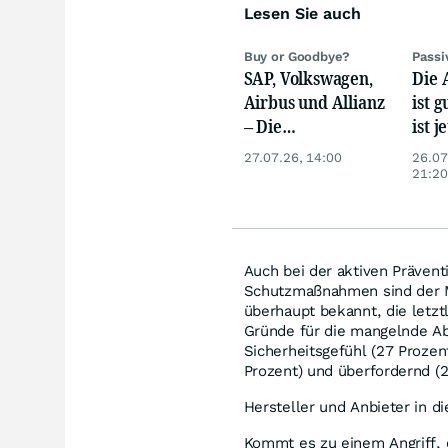
Lesen Sie auch
Buy or Goodbye?
Pass
SAP, Volkswagen,
Die 
Airbus und Allianz
ist g
– Die
ist j
Analystenstimmen
bess
27.07.26, 14:00
26.07
des Tages
21:20
Auch bei der aktiven Prävent
Schutzmaßnahmen sind der M
überhaupt bekannt, die letz
Gründe für die mangelnde Abs
Sicherheitsgefühl (27 Proze
Prozent) und überfordernd (2
Hersteller und Anbieter in d
Kommt es zu einem Angriff, e