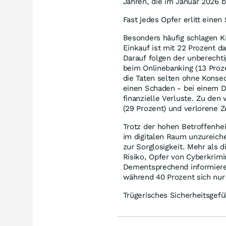
Jahren, die im Januar 2026 
Fast jedes Opfer erlitt eine
Besonders häufig schlagen K
Einkauf ist mit 22 Prozent d
Darauf folgen der unberechti
beim Onlinebanking (13 Proze
die Taten selten ohne Konseq
einen Schaden - bei einem Dr
finanzielle Verluste. Zu den
(29 Prozent) und verlorene Ze
Trotz der hohen Betroffenhei
im digitalen Raum unzureich
zur Sorglosigkeit. Mehr als d
Risiko, Opfer von Cyberkrimi
Dementsprechend informieren
während 40 Prozent sich nur
Trügerisches Sicherheitsgefü