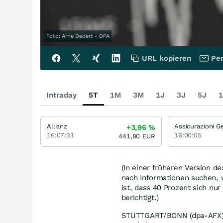
Foto: Arne Dedert - DPA
URL kopieren
Per
Intraday
5T
1M
3M
1J
3J
5J
1
Allianz
+3,96
%
16:07:31
16:00:05
441,80
EUR
(In einer früheren Version de
nach Informationen suchen, 
ist, dass 40 Prozent sich nu
berichtigt.)
STUTTGART/BONN (dpa-AFX) -