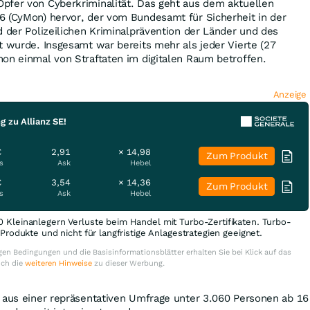
pfer von Cyberkriminalität. Das geht aus dem aktuellen
6 (CyMon) hervor, der vom Bundesamt für Sicherheit in der
d der Polizeilichen Kriminalprävention der Länder und des
t wurde. Insgesamt war bereits mehr als jeder Vierte (27
on einmal von Straftaten im digitalen Raum betroffen.
Anzeige
g zu Allianz SE!
€
2,91
× 14,98
Zum Produkt
s
Ask
Hebel
€
3,54
× 14,36
Zum Produkt
s
Ask
Hebel
0 Kleinanlegern Verluste beim Handel mit Turbo-Zertifikaten. Turbo-
e Produkte und nicht für langfristige Anlagestrategien geeignet.
en Bedingungen und die Basisinformationsblätter erhalten Sie bei Klick auf das
uch die
weiteren Hinweise
zu dieser Werbung.
m aus einer repräsentativen Umfrage unter 3.060 Personen ab 16