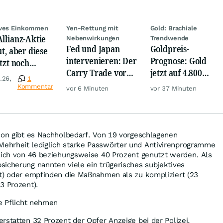
ives Einkommen
Yen-Rettung mit
Gold: Brachiale
Allianz-Aktie
Nebenwirkungen
Trendwende
Fed und Japan
Goldpreis-
ut, aber diese
intervenieren: Der
Prognose: Gold
etzt noch
Carry Trade vor
jetzt auf 4.800
er!
.26,
1
der Zerreißprobe
USD? Anleger
Kommentar
vor 6 Minuten
vor 37 Minuten
setzen auf diese
Goldaktie
ion gibt es Nachholbedarf. Von 19 vorgeschlagenen
ehrheit lediglich starke Passwörter und Antivirenprogramme
tlich von 46 beziehungsweise 40 Prozent genutzt werden. Als
icherung nannten viele ein trügerisches subjektives
nt) oder empfinden die Maßnahmen als zu kompliziert (23
3 Prozent).
ie Pflicht nehmen
rstatten 32 Prozent der Opfer Anzeige bei der Polizei,