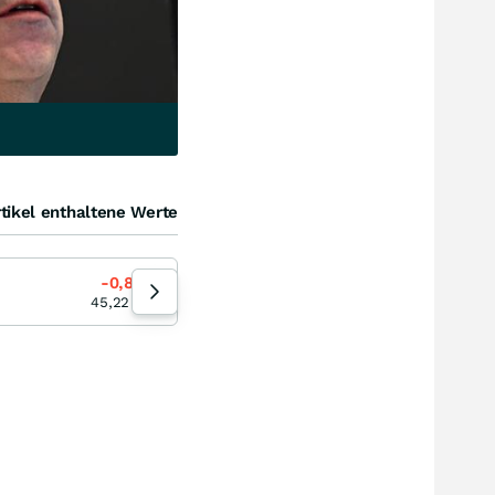
tikel enthaltene Werte
Talanx
-0,86
%
+3,52
%
16:07:18
45,22
EUR
117,00
EUR