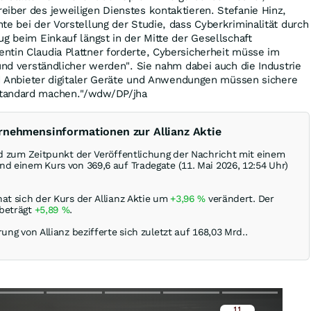
iber des jeweiligen Dienstes kontaktieren. Stefanie Hinz,
te bei der Vorstellung der Studie, dass Cyberkriminalität durch
ug beim Einkauf längst in der Mitte der Gesellschaft
ntin Claudia Plattner forderte, Cybersicherheit müsse im
 und verständlicher werden". Sie nahm dabei auch die Industrie
und Anbieter digitaler Geräte und Anwendungen müssen sichere
tandard machen."/wdw/DP/jha
rnehmensinformationen zur Allianz Aktie
ird zum Zeitpunkt der Veröffentlichung der Nachricht mit einem
d einem Kurs von 369,6 auf Tradegate (11. Mai 2026, 12:54 Uhr)
at sich der Kurs der Allianz Aktie um
+3,96
%
verändert. Der
 beträgt
+5,89
%
.
rung von Allianz bezifferte sich zuletzt auf 168,03 Mrd..