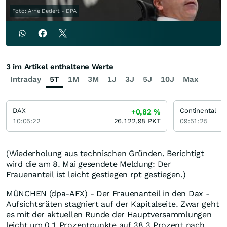
Foto: Arne Dedert - DPA
3 im Artikel enthaltene Werte
Intraday
5T
1M
3M
1J
3J
5J
10J
Max
DAX
Continental
+0,82
%
10:05:22
26.122,98
PKT
09:51:25
(Wiederholung aus technischen Gründen. Berichtigt
wird die am 8. Mai gesendete Meldung: Der
Frauenanteil ist leicht gestiegen rpt gestiegen.)
MÜNCHEN (dpa-AFX) - Der Frauenanteil in den Dax -
Aufsichtsräten stagniert auf der Kapitalseite. Zwar geht
es mit der aktuellen Runde der Hauptversammlungen
leicht um 0,1 Prozentpunkte auf 38,3 Prozent nach