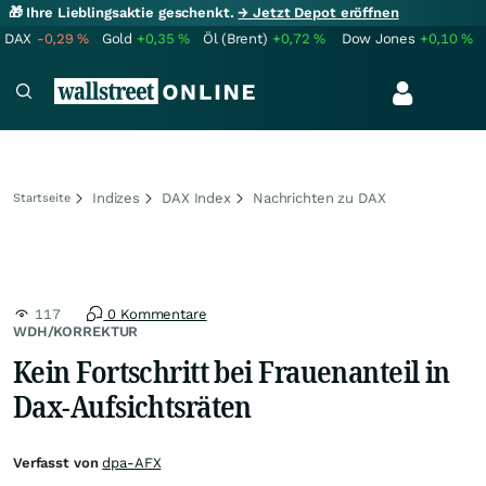
🎁 Ihre Lieblingsaktie geschenkt.
→ Jetzt Depot eröffnen
DAX
-0,29
%
Gold
+0,35
%
Öl (Brent)
+0,72
%
Dow Jones
+0,10
%
Indizes
DAX Index
Nachrichten zu DAX
Startseite
117
0 Kommentare
WDH/KORREKTUR
Kein Fortschritt bei Frauenanteil in
Dax-Aufsichtsräten
Verfasst von
dpa-AFX