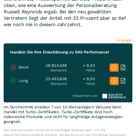
oben, wie eine Auswertung der Personalberatung
Russell Reynolds ergab. Bei den neu gewählten
Vertretern liegt der Anteil mit 32 Prozent aber so tief
wie noch nie in diesem Jahrzehnt.
Anzeige
Handeln Sie Ihre Einschätzung zu DAX Performance!
28.914,04€
× 9,53
Short
Basispreis
Hebel
23.453,83€
× 9,53
Long
Basispreis
Hebel
Präsentiert von
Im Durchschnitt erleiden 7 von 10 Kleinanlegern Verluste beim
Handel mit Turbo-Zertifikaten. Turbo-Zertifikate sind hoch
risikoreiche Produkte und nicht für langfristige Anlagestrategien
geeignet.
Den Basisprospekt sowie die Endgültigen Bedingungen und die
Basisinformationsblätter erhalten Sie bei Klick auf das Disclaimer Dokument.