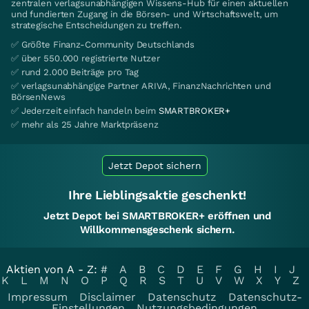
zentralen verlagsunabhängigen Wissens-Hub für einen aktuellen
und fundierten Zugang in die Börsen- und Wirtschaftswelt, um
strategische Entscheidungen zu treffen.
✅ Größte Finanz-Community Deutschlands
✅ über 550.000 registrierte Nutzer
✅ rund 2.000 Beiträge pro Tag
✅ verlagsunabhängige Partner ARIVA, FinanzNachrichten und
BörsenNews
✅ Jederzeit einfach handeln beim
SMARTBROKER+
✅ mehr als 25 Jahre Marktpräsenz
Jetzt Depot sichern
Ihre Lieblingsaktie geschenkt!
Jetzt Depot bei SMARTBROKER+ eröffnen und
Willkommensgeschenk sichern.
Aktien von A - Z:
#
A
B
C
D
E
F
G
H
I
J
K
L
M
N
O
P
Q
R
S
T
U
V
W
X
Y
Z
Impressum
Disclaimer
Datenschutz
Datenschutz-
Einstellungen
Nutzungsbedingungen