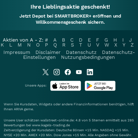
Ihre Lieblingsaktie geschenkt!
Jetzt Depot bei SMARTBROKER+ eröffnen und
Willkommensgeschenk sichern.
Aktien von A - Z:
#
A
B
C
D
E
F
G
H
I
J
K
L
M
N
O
P
Q
R
S
T
U
V
W
X
Y
Z
Impressum
Disclaimer
Datenschutz
Datenschutz-
Einstellungen
Nutzungsbedingungen
Unsere Apps:
Wenn Sie Kursdaten, Widgets oder andere Finanzinformationen benötigen, hilft
Ihnen
ARIVA
gerne.
Unsere User schätzen wallstreet-online.de: 4.8 von 5 Sternen ermittelt aus 285
Bewertungen bei www.kagels-trading.de
Zeitverzögerung der Kursdaten: Deutsche Börsen +15 Min. NASDAQ +15 Min.
NYSE +20 Min. AMEX +20 Min. Dow Jones +15 Min. Alle Angaben ohne Gewähr.