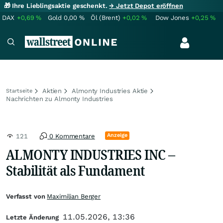
🎁 Ihre Lieblingsaktie geschenkt.
→ Jetzt Depot eröffnen
DAX
+0,69
%
Gold
0,00
%
Öl (Brent)
+0,02
%
Dow Jones
+0,25
%
Aktien
Almonty Industries Aktie
Startseite
Nachrichten zu Almonty Industries
Anzeige
121
0 Kommentare
ALMONTY INDUSTRIES INC –
Stabilität als Fundament
Verfasst von
Maximilian Berger
11.05.2026, 13:36
Letzte Änderung