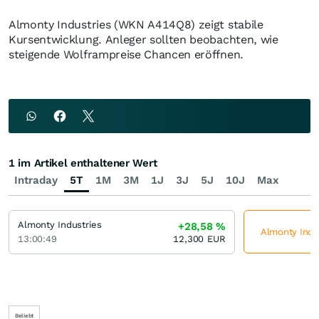
Almonty Industries (WKN A414Q8) zeigt stabile
Kursentwicklung. Anleger sollten beobachten, wie
steigende Wolframpreise Chancen eröffnen.
1 im Artikel enthaltener Wert
Intraday
5T
1M
3M
1J
3J
5J
10J
Max
Almonty Industries
+28,58
%
Almonty Indus
13:00:49
12,300
EUR
Beliebt