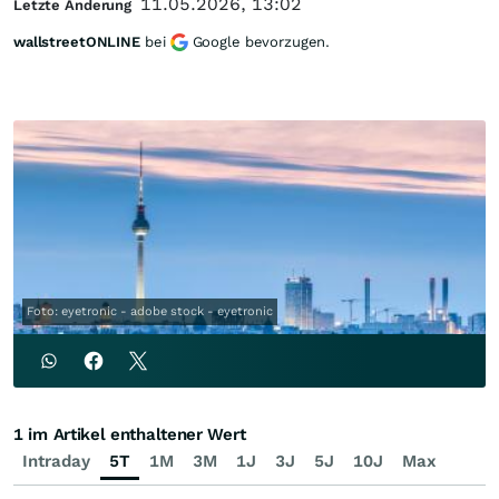
11.05.2026, 13:02
Letzte Änderung
wallstreetONLINE
bei
Google bevorzugen.
Foto: eyetronic - adobe stock - eyetronic
1 im Artikel enthaltener Wert
Intraday
5T
1M
3M
1J
3J
5J
10J
Max