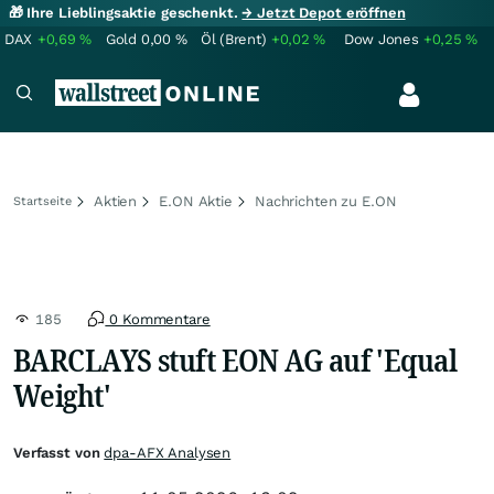
🎁 Ihre Lieblingsaktie geschenkt.
→ Jetzt Depot eröffnen
DAX
+0,69
%
Gold
0,00
%
Öl (Brent)
+0,02
%
Dow Jones
+0,25
%
Aktien
E.ON Aktie
Nachrichten zu E.ON
Startseite
185
0 Kommentare
BARCLAYS stuft EON AG auf 'Equal
Weight'
Verfasst von
dpa-AFX Analysen