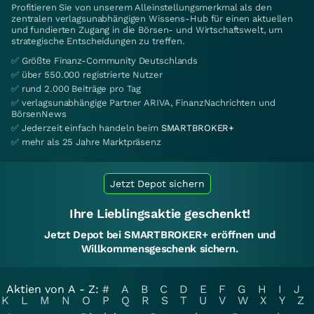
Profitieren Sie von unserem Alleinstellungsmerkmal als den
zentralen verlagsunabhängigen Wissens-Hub für einen aktuellen
und fundierten Zugang in die Börsen- und Wirtschaftswelt, um
strategische Entscheidungen zu treffen.
✅ Größte Finanz-Community Deutschlands
✅ über 550.000 registrierte Nutzer
✅ rund 2.000 Beiträge pro Tag
✅ verlagsunabhängige Partner ARIVA, FinanzNachrichten und
BörsenNews
✅ Jederzeit einfach handeln beim
SMARTBROKER+
✅ mehr als 25 Jahre Marktpräsenz
Jetzt Depot sichern
Ihre Lieblingsaktie geschenkt!
Jetzt Depot bei SMARTBROKER+ eröffnen und
Willkommensgeschenk sichern.
Aktien von A - Z:
#
A
B
C
D
E
F
G
H
I
J
K
L
M
N
O
P
Q
R
S
T
U
V
W
X
Y
Z