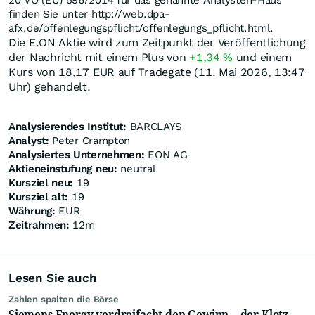
20 VO (EU) 596/2014 für das genannte Analysten-Haus
finden Sie unter http://web.dpa-
afx.de/offenlegungspflicht/offenlegungs_pflicht.html.
Die E.ON Aktie wird zum Zeitpunkt der Veröffentlichung
der Nachricht mit einem Plus von
+1,34
%
und einem
Kurs von 18,17
EUR
auf Tradegate (11. Mai 2026, 13:47
Uhr) gehandelt.
Analysierendes Institut:
BARCLAYS
Analyst:
Peter Crampton
Analysiertes Unternehmen:
EON AG
Aktieneinstufung neu:
neutral
Kursziel neu:
19
Kursziel alt:
19
Währung:
EUR
Zeitrahmen:
12m
Lesen Sie auch
Zahlen spalten die Börse
Siemens Energy verdreifacht den Gewinn – der Klotz