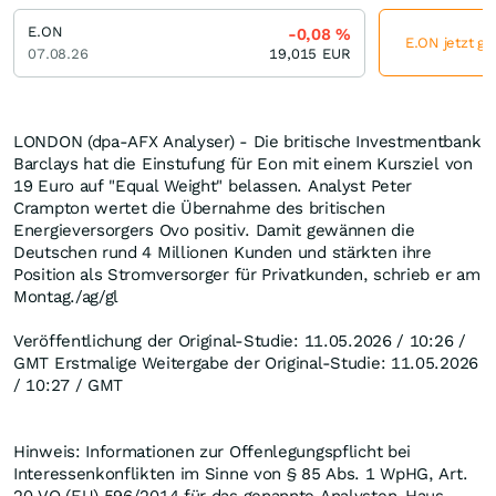
E.ON
-0,08
%
E.ON jetzt gü
07.08.26
19,015
EUR
LONDON (dpa-AFX Analyser) - Die britische Investmentbank
Barclays hat die Einstufung für Eon mit einem Kursziel von
19 Euro auf "Equal Weight" belassen. Analyst Peter
Crampton wertet die Übernahme des britischen
Energieversorgers Ovo positiv. Damit gewännen die
Deutschen rund 4 Millionen Kunden und stärkten ihre
Position als Stromversorger für Privatkunden, schrieb er am
Montag./ag/gl
Veröffentlichung der Original-Studie: 11.05.2026 / 10:26 /
GMT Erstmalige Weitergabe der Original-Studie: 11.05.2026
/ 10:27 / GMT
Hinweis: Informationen zur Offenlegungspflicht bei
Interessenkonflikten im Sinne von § 85 Abs. 1 WpHG, Art.