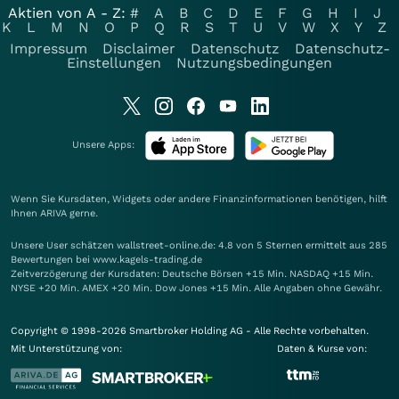
Aktien von A - Z:
#
A
B
C
D
E
F
G
H
I
J
K
L
M
N
O
P
Q
R
S
T
U
V
W
X
Y
Z
Impressum
Disclaimer
Datenschutz
Datenschutz-
Einstellungen
Nutzungsbedingungen
Unsere Apps:
Wenn Sie Kursdaten, Widgets oder andere Finanzinformationen benötigen, hilft
Ihnen
ARIVA
gerne.
Unsere User schätzen wallstreet-online.de: 4.8 von 5 Sternen ermittelt aus 285
Bewertungen bei www.kagels-trading.de
Zeitverzögerung der Kursdaten: Deutsche Börsen +15 Min. NASDAQ +15 Min.
NYSE +20 Min. AMEX +20 Min. Dow Jones +15 Min. Alle Angaben ohne Gewähr.
Copyright © 1998-2026 Smartbroker Holding AG - Alle Rechte vorbehalten.
Mit Unterstützung von:
Daten & Kurse von: