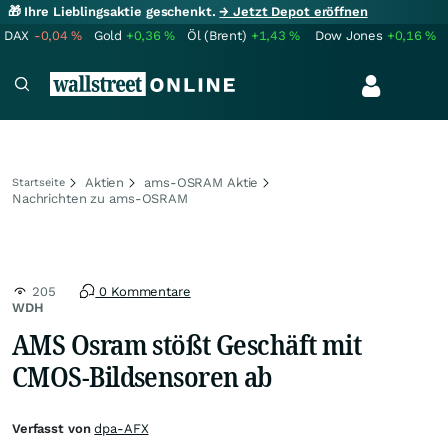
🎁 Ihre Lieblingsaktie geschenkt.
→ Jetzt Depot eröffnen
DAX
-0,04
%
Gold
+0,36
%
Öl (Brent)
+1,43
%
Dow Jones
+0,16
%
Aktien
ams-OSRAM Aktie
Startseite
Nachrichten zu ams-OSRAM
205
0 Kommentare
WDH
AMS Osram stößt Geschäft mit
CMOS-Bildsensoren ab
Verfasst von
dpa-AFX