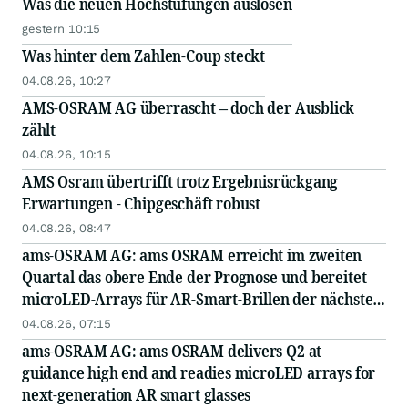
Was die neuen Hochstufungen auslösen
gestern 10:15
Was hinter dem Zahlen-Coup steckt
04.08.26, 10:27
AMS-OSRAM AG überrascht – doch der Ausblick
zählt
04.08.26, 10:15
AMS Osram übertrifft trotz Ergebnisrückgang
Erwartungen - Chipgeschäft robust
04.08.26, 08:47
ams-OSRAM AG: ams OSRAM erreicht im zweiten
Quartal das obere Ende der Prognose und bereitet
microLED-Arrays für AR-Smart-Brillen der nächsten
Generation vor
04.08.26, 07:15
ams-OSRAM AG: ams OSRAM delivers Q2 at
guidance high end and readies microLED arrays for
next-generation AR smart glasses