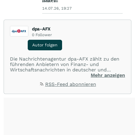
halten!
14.07.26, 19:27
dpa-AFX
0
Follower
Autor folgen
Die Nachrichtenagentur dpa-AFX zählt zu den
führenden Anbietern von Finanz- und
Wirtschaftsnachrichten in deutscher und
englischer Sprache. Gestützt auf ein
Mehr anzeigen
internationales Agentur-Netzwerk berichtet
RSS-Feed abonnieren
dpa-AFX unabhängig, zuverlässig und schnell
von allen wichtigen Finanzstandorten der Welt.
Die Nutzung der Inhalte in Form eines RSS-
Feeds ist ausschließlich für private und nicht
kommerzielle Internetangebote zulässig. Eine
dauerhafte Archivierung der dpa-AFX-
Nachrichten auf diesen Seiten ist nicht zulässig.
Alle Rechte bleiben vorbehalten. (dpa-AFX)