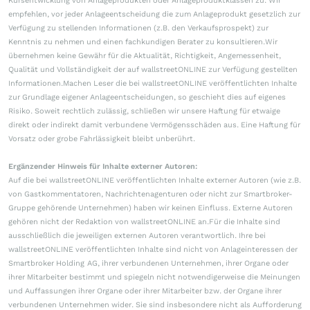
Kursentwicklung von Anlageprodukten oder Anlageproduktklassen zu. Wir
empfehlen, vor jeder Anlageentscheidung die zum Anlageprodukt gesetzlich zur
Verfügung zu stellenden Informationen (z.B. den Verkaufsprospekt) zur
Kenntnis zu nehmen und einen fachkundigen Berater zu konsultieren.Wir
übernehmen keine Gewähr für die Aktualität, Richtigkeit, Angemessenheit,
Qualität und Vollständigkeit der auf wallstreetONLINE zur Verfügung gestellten
Informationen.Machen Leser die bei wallstreetONLINE veröffentlichten Inhalte
zur Grundlage eigener Anlageentscheidungen, so geschieht dies auf eigenes
Risiko. Soweit rechtlich zulässig, schließen wir unsere Haftung für etwaige
direkt oder indirekt damit verbundene Vermögensschäden aus. Eine Haftung für
Vorsatz oder grobe Fahrlässigkeit bleibt unberührt.
Ergänzender Hinweis für Inhalte externer Autoren:
Auf die bei wallstreetONLINE veröffentlichten Inhalte externer Autoren (wie z.B.
von Gastkommentatoren, Nachrichtenagenturen oder nicht zur Smartbroker-
Gruppe gehörende Unternehmen) haben wir keinen Einfluss. Externe Autoren
gehören nicht der Redaktion von wallstreetONLINE an.Für die Inhalte sind
ausschließlich die jeweiligen externen Autoren verantwortlich. Ihre bei
wallstreetONLINE veröffentlichten Inhalte sind nicht von Anlageinteressen der
Smartbroker Holding AG, ihrer verbundenen Unternehmen, ihrer Organe oder
ihrer Mitarbeiter bestimmt und spiegeln nicht notwendigerweise die Meinungen
und Auffassungen ihrer Organe oder ihrer Mitarbeiter bzw. der Organe ihrer
verbundenen Unternehmen wider. Sie sind insbesondere nicht als Aufforderung