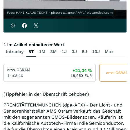
Foto: HANS KLAUS TECHT - picture alliance / APA / picturedesk.com
1 im Artikel enthaltener Wert
Intraday
5T
1M
3M
1J
3J
5J
10J
Max
ams-OSRAM
+21,34
%
ams-OSRAM je
14:08:10
18,950
EUR
(Tippfehler in der Überschrift behoben)
PREMSTÄTTEN/MÜNCHEN (dpa-AFX) - Der Licht- und
Sensorenhersteller AMS Osram verkauft das Geschäft
mit den sogenannten CMOS-Bildsensoren. Käuferin ist
die kalifornische Autotech-Firma Indie Semiconductor,
die für die Übernahme einen Preis von rund 40 Millionen