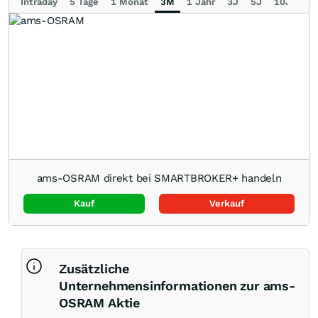
Intraday
5 Tage
1 Monat
3M
1 Jahr
3J
5J
10J
Ma
ams-OSRAM direkt bei SMARTBROKER+ handeln
Kauf
Verkauf
Zusätzliche
Unternehmensinformationen zur ams-
OSRAM Aktie